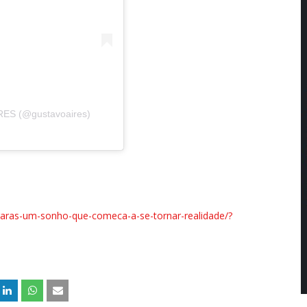
RES (@gustavoaires)
s-raras-um-sonho-que-comeca-a-se-tornar-realidade/?