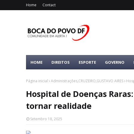
Home
Contact
HOME
DIREITOS
ESPORTE
GOVERNO
Página inicial
Administrações,CRUZEIRO,GUSTAVO AIRES
Hosp
Hospital de Doenças Raras
tornar realidade
Setembro 18, 2025