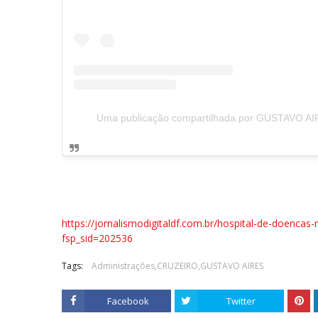
Uma publicação compartilhada por GUSTAVO AI
https://jornalismodigitaldf.com.br/hospital-de-doenca
fsp_sid=202536
Tags:
Administrações,CRUZEIRO,GUSTAVO AIRES
Facebook
Twitter