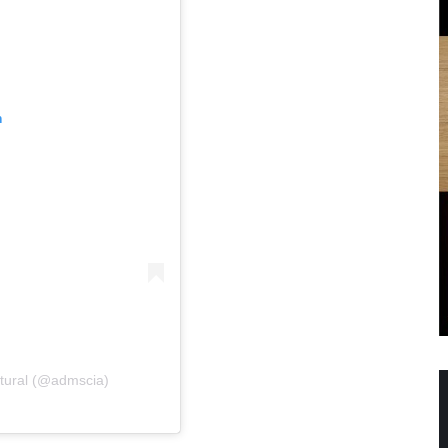
m
utural (@admscia)