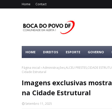
Home
Contact
HOME
DIREITOS
ESPORTE
GOVERNO
Página inicial
Administrações,ALCEU PRESTES,CIDADE ESTRUT
Cidade Estrutural
Imagens exclusivas mostr
na Cidade Estrutural
Setembro 11, 2025