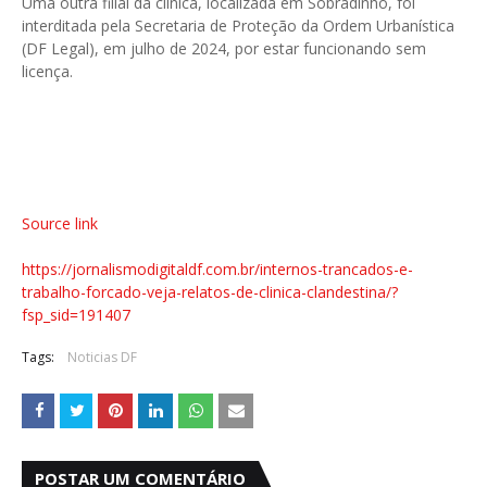
Uma outra filial da clínica, localizada em Sobradinho, foi
interditada pela Secretaria de Proteção da Ordem Urbanística
(DF Legal), em julho de 2024, por estar funcionando sem
licença.
Source link
https://jornalismodigitaldf.com.br/internos-trancados-e-
trabalho-forcado-veja-relatos-de-clinica-clandestina/?
fsp_sid=191407
Tags:
Noticias DF
POSTAR UM COMENTÁRIO