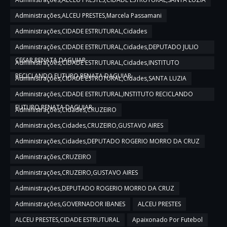
Administrações,ALCEU PRESTES,Marcela Passamani
Administrações,CIDADE ESTRUTURAL,Cidades
Administrações,CIDADE ESTRUTURAL,Cidades,DEPUTADO JULIO
CESAR,RENATA DAGUIAR
Administrações,CIDADE ESTRUTURAL,Cidades,INSTITUTO
RECICLANDO FUTURO,RENATA DAGUIAR
Administrações,CIDADE ESTRUTURAL,Cidades,SANTA LUZIA
Administrações,CIDADE ESTRUTURAL,INSTITUTO RECICLANDO
FUTURO,RENATA DAGUIAR
Administrações,Cidades,CRUZEIRO
Administrações,Cidades,CRUZEIRO,GUSTAVO AIRES
Administrações,Cidades,DEPUTADO ROGERIO MORRO DA CRUZ
Administrações,CRUZEIRO
Administrações,CRUZEIRO,GUSTAVO AIRES
Administrações,DEPUTADO ROGERIO MORRO DA CRUZ
Administrações,GOVERNADOR IBANES
ALCEU PRESTES
ALCEU PRESTES,CIDADE ESTRUTURAL
Apaixonado Por Futebol