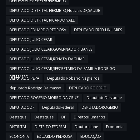
DEPUTADO DISTRITAL HERMETO
DEPUTADO DISTRITAL HERMETO,Noticias DF,SAÚDE
DEPUTADO DISTRITAL RICARDO VALE
DEPUTADO EDUARDO PEDROSA
DEPUTADO FRED LINHARES
DEPUTADO JULIO CESAR
DEPUTADO JULIO CESAR,GOVERNADOR IBANES
DEPUTADO JULIO CESAR,RENATA DAGUIAR
DEPUTADO JULIO CESAR,SEECRETARIO DA FAMILIA RODRIGO
DELMASSO
DEPUTADO PEPA
Deputado Roberio Negreiros
deputado Rodrigo Delmasso
DEPUTADO ROGERIO
DEPUTADO ROGERIO MORRO DA CRUZ
DeputadoDestaque
DEPUTADODF
DeputadoFederal
DEPUTADOROGERIO
Destaque
Destaques
DF
DireitosHumanos
DISTRITAL
DISTRITO FEDERAL
Doutora Jane
Economia
ECONONIA
EDUARDO PEDROSA
EDUCAÇÃO