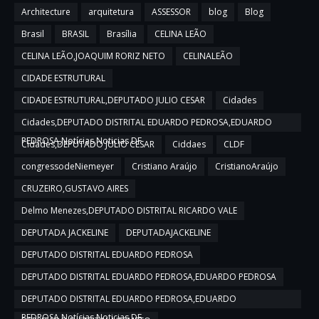
Architecture
arquitetura
ASSESSOR
blog
Blog
Brasil
BRASIL
Brasília
CELINA LEÃO
CELINA LEÃO,JOAQUIM RORIZ NETO
CELINALEÃO
CIDADE ESTRUTURAL
CIDADE ESTRUTURAL,DEPUTADO JULIO CESAR
Cidades
Cidades,DEPUTADO DISTRITAL EDUARDO PEDROSA,EDUARDO
PEDROSA,Notícias,Noticias DF
Cidades,DEPUTADO JULIO CESAR
Ciddaes
CLDF
congressodeNiemeyer
Cristiano Araújo
CristianoAraújo
CRUZEIRO,GUSTAVO AIRES
Delmo Menezes,DEPUTADO DISTRITAL RICARDO VALE
DEPUTADA JACKELINE
DEPUTADAJACKELINE
DEPUTADO DISTRITAL EDUARDO PEDROSA
DEPUTADO DISTRITAL EDUARDO PEDROSA,EDUARDO PEDROSA
DEPUTADO DISTRITAL EDUARDO PEDROSA,EDUARDO
PEDROSA,Notícias,Noticias DF