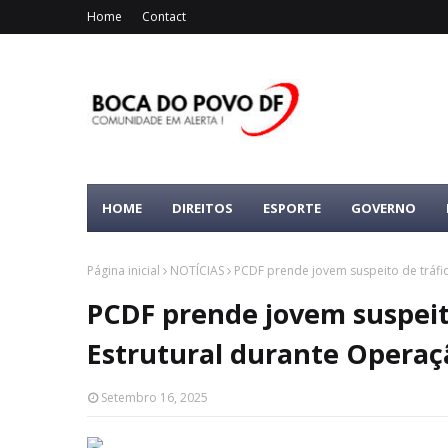
Home
Contact
HOME
DIREITOS
ESPORTE
GOVERNO
Página inicial
NOTÍCIAS
PCDF prende jovem suspeito de tráfi
PCDF prende jovem suspeit
Estrutural durante Operaç
Setembro 16, 2025