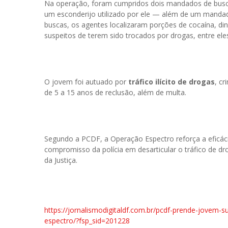
Na operação, foram cumpridos dois mandados de busc
um esconderijo utilizado por ele — além de um mandado
buscas, os agentes localizaram porções de cocaína, din
suspeitos de terem sido trocados por drogas, entre ele
O jovem foi autuado por
tráfico ilícito de drogas
, cr
de 5 a 15 anos de reclusão, além de multa.
Segundo a PCDF, a Operação Espectro reforça a eficáci
compromisso da polícia em desarticular o tráfico de d
da Justiça.
https://jornalismodigitaldf.com.br/pcdf-prende-jovem-s
espectro/?fsp_sid=201228