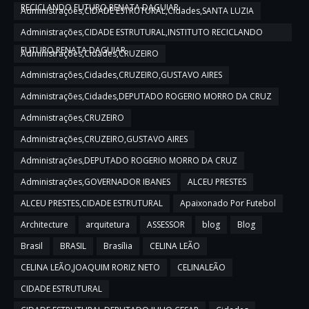
RECICLANDO FUTURO,RENATA DAGUIAR
Administrações,CIDADE ESTRUTURAL,Cidades,SANTA LUZIA
Administrações,CIDADE ESTRUTURAL,INSTITUTO RECICLANDO
FUTURO,RENATA DAGUIAR
Administrações,Cidades,CRUZEIRO
Administrações,Cidades,CRUZEIRO,GUSTAVO AIRES
Administrações,Cidades,DEPUTADO ROGERIO MORRO DA CRUZ
Administrações,CRUZEIRO
Administrações,CRUZEIRO,GUSTAVO AIRES
Administrações,DEPUTADO ROGERIO MORRO DA CRUZ
Administrações,GOVERNADOR IBANES
ALCEU PRESTES
ALCEU PRESTES,CIDADE ESTRUTURAL
Apaixonado Por Futebol
Architecture
arquitetura
ASSESSOR
blog
Blog
Brasil
BRASIL
Brasília
CELINA LEÃO
CELINA LEÃO,JOAQUIM RORIZ NETO
CELINALEÃO
CIDADE ESTRUTURAL