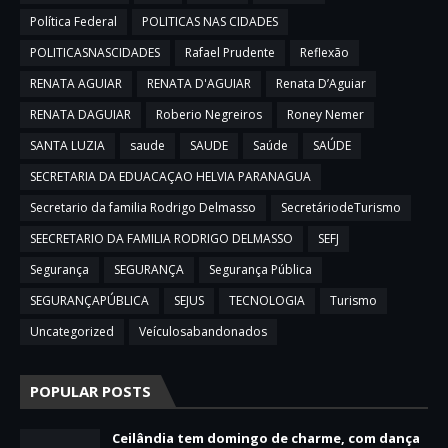
Política Federal
POLITICAS NAS CIDADES
POLITICASNASCIDADES
Rafael Prudente
Reflexão
RENATA AGUIAR
RENATA D'AGUIAR
Renata D’Aguiar
RENATA DAGUIAR
Roberio Negreiros
Roney Nemer
SANTA LUZIA
saude
SAUDE
Saúde
SAÚDE
SECRETARIA DA EDUACAÇAO HELVIA PARANAGUA
Secretario da familia Rodrigo Delmasso
SecretáriodeTurismo
SEECRETARIO DA FAMILIA RODRIGO DELMASSO
SEFJ
Segurança
SEGURANÇA
Segurança Pública
SEGURANÇAPÚBLICA
SEJUS
TECNOLOGIA
Turismo
Uncategorized
Veículosabandonados
POPULAR POSTS
Ceilândia tem domingo de charme, com dança