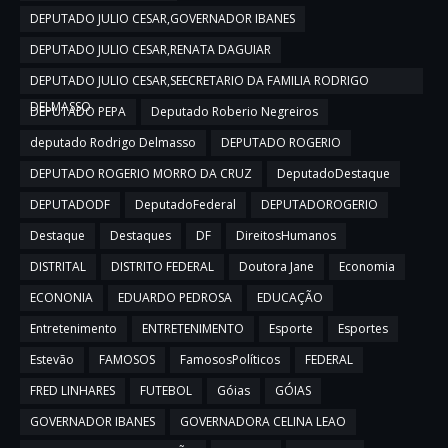
DEPUTADO JULIO CESAR,GOVERNADOR IBANES
DEPUTADO JULIO CESAR,RENATA DAGUIAR
DEPUTADO JULIO CESAR,SEECRETARIO DA FAMILIA RODRIGO
DELMASSO
DEPUTADO PEPA
Deputado Roberio Negreiros
deputado Rodrigo Delmasso
DEPUTADO ROGERIO
DEPUTADO ROGERIO MORRO DA CRUZ
DeputadoDestaque
DEPUTADODF
DeputadoFederal
DEPUTADOROGERIO
Destaque
Destaques
DF
DireitosHumanos
DISTRITAL
DISTRITO FEDERAL
Doutora Jane
Economia
ECONONIA
EDUARDO PEDROSA
EDUCAÇÃO
Entretenimento
ENTRETENIMENTO
Esporte
Esportes
Estevão
FAMOSOS
FamososPolíticos
FEDERAL
FRED LINHARES
FUTEBOL
Góias
GÓIAS
GOVERNADOR IBANES
GOVERNADORA CELINA LEAO