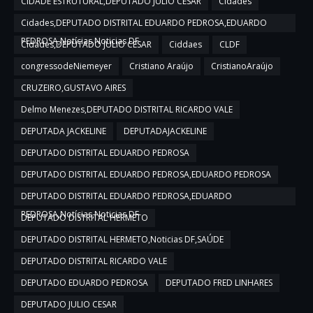
CIDADE ESTRUTURAL,DEPUTADO JULIO CESAR
Cidades
Cidades,DEPUTADO DISTRITAL EDUARDO PEDROSA,EDUARDO
PEDROSA,Notícias,Noticias DF
Cidades,DEPUTADO JULIO CESAR
Ciddaes
CLDF
congressodeNiemeyer
Cristiano Araújo
CristianoAraújo
CRUZEIRO,GUSTAVO AIRES
Delmo Menezes,DEPUTADO DISTRITAL RICARDO VALE
DEPUTADA JACKELINE
DEPUTADAJACKELINE
DEPUTADO DISTRITAL EDUARDO PEDROSA
DEPUTADO DISTRITAL EDUARDO PEDROSA,EDUARDO PEDROSA
DEPUTADO DISTRITAL EDUARDO PEDROSA,EDUARDO
PEDROSA,Notícias,Noticias DF
DEPUTADO DISTRITAL HERMETO
DEPUTADO DISTRITAL HERMETO,Noticias DF,SAÚDE
DEPUTADO DISTRITAL RICARDO VALE
DEPUTADO EDUARDO PEDROSA
DEPUTADO FRED LINHARES
DEPUTADO JULIO CESAR