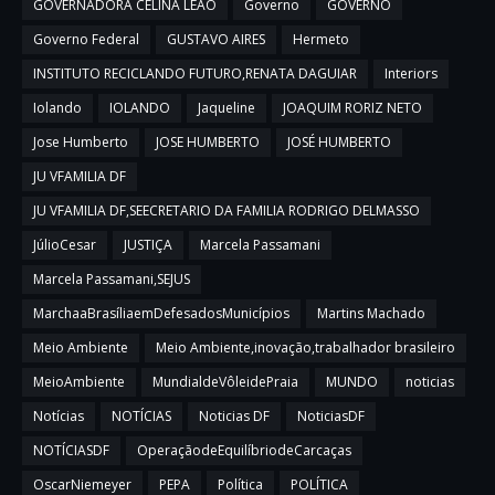
GOVERNADORA CELINA LEÃO
Governo
GOVERNO
Governo Federal
GUSTAVO AIRES
Hermeto
INSTITUTO RECICLANDO FUTURO,RENATA DAGUIAR
Interiors
Iolando
IOLANDO
Jaqueline
JOAQUIM RORIZ NETO
Jose Humberto
JOSE HUMBERTO
JOSÉ HUMBERTO
JU VFAMILIA DF
JU VFAMILIA DF,SEECRETARIO DA FAMILIA RODRIGO DELMASSO
JúlioCesar
JUSTIÇA
Marcela Passamani
Marcela Passamani,SEJUS
MarchaaBrasíliaemDefesadosMunicípios
Martins Machado
Meio Ambiente
Meio Ambiente,inovação,trabalhador brasileiro
MeioAmbiente
MundialdeVôleidePraia
MUNDO
noticias
Notícias
NOTÍCIAS
Noticias DF
NoticiasDF
NOTÍCIASDF
OperaçãodeEquilíbriodeCarcaças
OscarNiemeyer
PEPA
Política
POLÍTICA