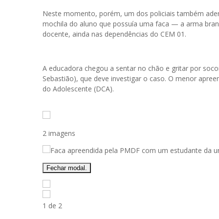
Neste momento, porém, um dos policiais também adent
mochila do aluno que possuía uma faca — a arma branca
docente, ainda nas dependências do CEM 01.
A educadora chegou a sentar no chão e gritar por soco
Sebastião), que deve investigar o caso. O menor apree
do Adolescente (DCA).
2 imagens
Fechar modal.
1 de 2