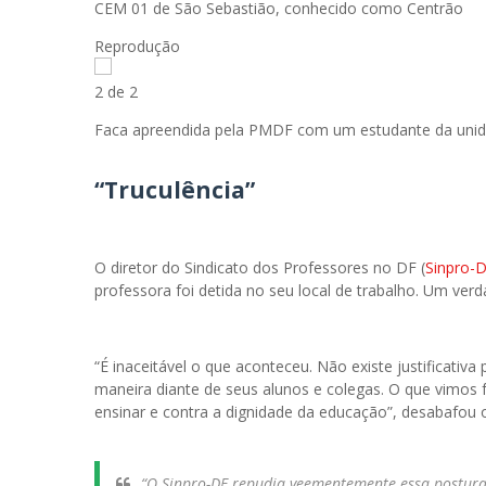
CEM 01 de São Sebastião, conhecido como Centrão
Reprodução
2 de 2
Faca apreendida pela PMDF com um estudante da uni
“Truculência”
O diretor do Sindicato dos Professores no DF (
Sinpro-
professora foi detida no seu local de trabalho. Um verd
“É inaceitável o que aconteceu. Não existe justificati
maneira diante de seus alunos e colegas. O que vimos f
ensinar e contra a dignidade da educação”, desabafou o
“O Sinpro-DF repudia veementemente essa postura 