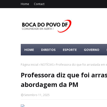
Home
Contact
HOME
DIREITOS
ESPORTE
GOVERNO
Página inicial
NOTÍCIAS
Professora diz que foi arrastada em
Professora diz que foi arra
abordagem da PM
Setembro 11, 2025