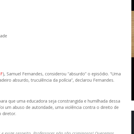
dade
DF
), Samuel Fernandes, considerou “absurdo” o episódio. “Uma
adeiro absurdo, truculência da polícia”, declarou Fernandes.
va para que uma educadora seja constrangida e humilhada dessa
oi um abuso de autoridade, uma violência contra o direito de
 diretor.
e exige respeito. Professores não são criminosos! Queremos