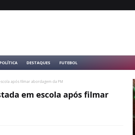
POLÍTICA
DESTAQUES
FUTEBOL
 escola após filmar abordagem da PM
stada em escola após filmar