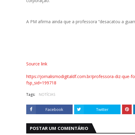
corporação.
A PM afirma ainda que a professora “desacatou a guarniç
Source link
https://jornalismodigitaldf.com.br/professora-diz-que
fsp_sid=199718
Tags:
NOTÍCIAS
Facebook
Twitter
POSTAR UM COMENTÁRIO