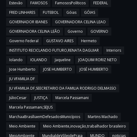
Estevão
FAMOSOS
FamososPolíticos
FEDERAL
FRED LINHARES
FUTEBOL
Góias
GÓIAS
GOVERNADOR IBANES
GOVERNADORA CELINA LEAO
GOVERNADORA CELINA LEÃO
Governo
GOVERNO
Governo Federal
GUSTAVO AIRES
Hermeto
INSTITUTO RECICLANDO FUTURO,RENATA DAGUIAR
Interiors
Iolando
IOLANDO
Jaqueline
JOAQUIM RORIZ NETO
Jose Humberto
JOSE HUMBERTO
JOSÉ HUMBERTO
JU VFAMILIA DF
JU VFAMILIA DF,SEECRETARIO DA FAMILIA RODRIGO DELMASSO
JúlioCesar
JUSTIÇA
Marcela Passamani
Marcela Passamani,SEJUS
MarchaaBrasíliaemDefesadosMunicípios
Martins Machado
Meio Ambiente
Meio Ambiente,inovação,trabalhador brasileiro
MeioAmbiente
MundialdeVôleidePraia
MUNDO
noticias