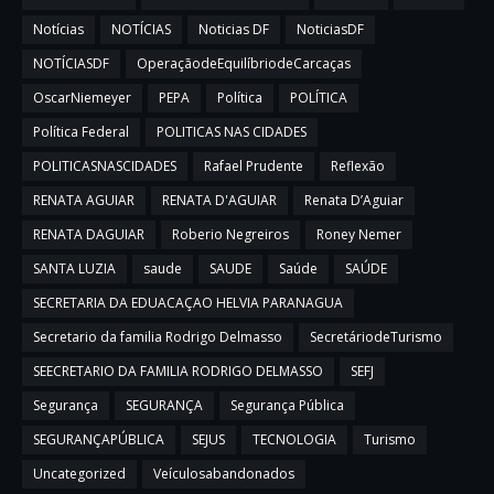
Notícias
NOTÍCIAS
Noticias DF
NoticiasDF
NOTÍCIASDF
OperaçãodeEquilíbriodeCarcaças
OscarNiemeyer
PEPA
Política
POLÍTICA
Política Federal
POLITICAS NAS CIDADES
POLITICASNASCIDADES
Rafael Prudente
Reflexão
RENATA AGUIAR
RENATA D'AGUIAR
Renata D’Aguiar
RENATA DAGUIAR
Roberio Negreiros
Roney Nemer
SANTA LUZIA
saude
SAUDE
Saúde
SAÚDE
SECRETARIA DA EDUACAÇAO HELVIA PARANAGUA
Secretario da familia Rodrigo Delmasso
SecretáriodeTurismo
SEECRETARIO DA FAMILIA RODRIGO DELMASSO
SEFJ
Segurança
SEGURANÇA
Segurança Pública
SEGURANÇAPÚBLICA
SEJUS
TECNOLOGIA
Turismo
Uncategorized
Veículosabandonados