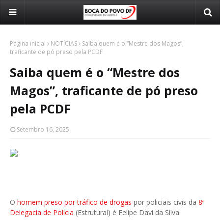
Página inicial
NOTÍCIAS
Saiba quem é o “Mestre dos Magos”,
traficante de pó preso pela PCDF
Saiba quem é o “Mestre dos
Magos”, traficante de pó preso
pela PCDF
Setembro 16, 2025
O
homem preso por tráfico de drogas
por policiais civis da
8ª
Delegacia de Polícia
(Estrutural) é Felipe Davi da Silva