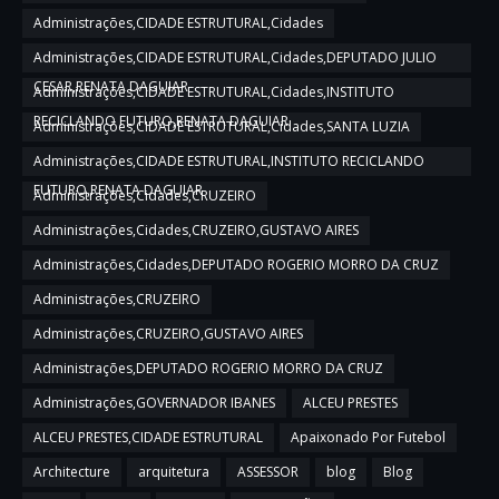
Administrações,CIDADE ESTRUTURAL,Cidades
Administrações,CIDADE ESTRUTURAL,Cidades,DEPUTADO JULIO
CESAR,RENATA DAGUIAR
Administrações,CIDADE ESTRUTURAL,Cidades,INSTITUTO
RECICLANDO FUTURO,RENATA DAGUIAR
Administrações,CIDADE ESTRUTURAL,Cidades,SANTA LUZIA
Administrações,CIDADE ESTRUTURAL,INSTITUTO RECICLANDO
FUTURO,RENATA DAGUIAR
Administrações,Cidades,CRUZEIRO
Administrações,Cidades,CRUZEIRO,GUSTAVO AIRES
Administrações,Cidades,DEPUTADO ROGERIO MORRO DA CRUZ
Administrações,CRUZEIRO
Administrações,CRUZEIRO,GUSTAVO AIRES
Administrações,DEPUTADO ROGERIO MORRO DA CRUZ
Administrações,GOVERNADOR IBANES
ALCEU PRESTES
ALCEU PRESTES,CIDADE ESTRUTURAL
Apaixonado Por Futebol
Architecture
arquitetura
ASSESSOR
blog
Blog