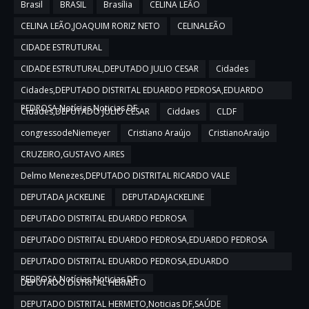
Brasil
BRASIL
Brasília
CELINA LEÃO
CELINA LEÃO,JOAQUIM RORIZ NETO
CELINALEÃO
CIDADE ESTRUTURAL
CIDADE ESTRUTURAL,DEPUTADO JULIO CESAR
Cidades
Cidades,DEPUTADO DISTRITAL EDUARDO PEDROSA,EDUARDO
PEDROSA,Notícias,Noticias DF
Cidades,DEPUTADO JULIO CESAR
Ciddaes
CLDF
congressodeNiemeyer
Cristiano Araújo
CristianoAraújo
CRUZEIRO,GUSTAVO AIRES
Delmo Menezes,DEPUTADO DISTRITAL RICARDO VALE
DEPUTADA JACKELINE
DEPUTADAJACKELINE
DEPUTADO DISTRITAL EDUARDO PEDROSA
DEPUTADO DISTRITAL EDUARDO PEDROSA,EDUARDO PEDROSA
DEPUTADO DISTRITAL EDUARDO PEDROSA,EDUARDO
PEDROSA,Notícias,Noticias DF
DEPUTADO DISTRITAL HERMETO
DEPUTADO DISTRITAL HERMETO,Noticias DF,SAÚDE