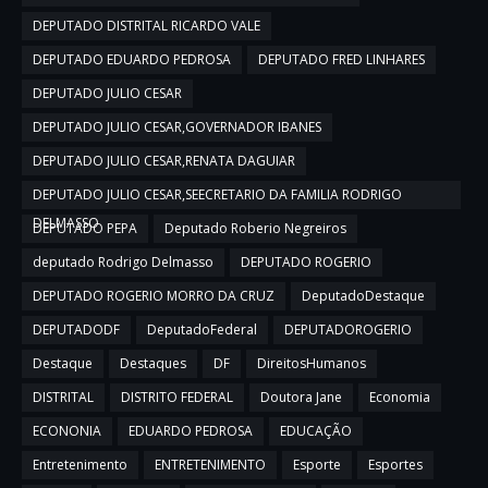
DEPUTADO DISTRITAL RICARDO VALE
DEPUTADO EDUARDO PEDROSA
DEPUTADO FRED LINHARES
DEPUTADO JULIO CESAR
DEPUTADO JULIO CESAR,GOVERNADOR IBANES
DEPUTADO JULIO CESAR,RENATA DAGUIAR
DEPUTADO JULIO CESAR,SEECRETARIO DA FAMILIA RODRIGO
DELMASSO
DEPUTADO PEPA
Deputado Roberio Negreiros
deputado Rodrigo Delmasso
DEPUTADO ROGERIO
DEPUTADO ROGERIO MORRO DA CRUZ
DeputadoDestaque
DEPUTADODF
DeputadoFederal
DEPUTADOROGERIO
Destaque
Destaques
DF
DireitosHumanos
DISTRITAL
DISTRITO FEDERAL
Doutora Jane
Economia
ECONONIA
EDUARDO PEDROSA
EDUCAÇÃO
Entretenimento
ENTRETENIMENTO
Esporte
Esportes