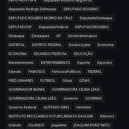
DEPUTADO PEPA
Deputado Roberio Negreiros
deputado Rodrigo Delmasso
DEPUTADO ROGERIO
DEPUTADO ROGERIO MORRO DA CRUZ
DeputadoDestaque
DEPUTADODF
DeputadoFederal
DEPUTADOROGERIO
Destaque
Destaques
DF
DireitosHumanos
DISTRITAL
DISTRITO FEDERAL
Doutora Jane
Economia
ECONONIA
EDUARDO PEDROSA
EDUCAÇÃO
Entretenimento
ENTRETENIMENTO
Esporte
Esportes
Estevão
FAMOSOS
FamososPolíticos
FEDERAL
FRED LINHARES
FUTEBOL
Góias
GÓIAS
GOVERNADOR IBANES
GOVERNADORA CELINA LEAO
GOVERNADORA CELINA LEÃO
Governo
GOVERNO
Governo Federal
GUSTAVO AIRES
Hermeto
INSTITUTO RECICLANDO FUTURO,RENATA DAGUIAR
Interiors
Iolando
IOLANDO
Jaqueline
JOAQUIM RORIZ NETO