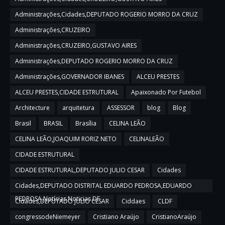
Administrações,Cidades,DEPUTADO ROGERIO MORRO DA CRUZ
Administrações,CRUZEIRO
Administrações,CRUZEIRO,GUSTAVO AIRES
Administrações,DEPUTADO ROGERIO MORRO DA CRUZ
Administrações,GOVERNADOR IBANES
ALCEU PRESTES
ALCEU PRESTES,CIDADE ESTRUTURAL
Apaixonado Por Futebol
Architecture
arquitetura
ASSESSOR
blog
Blog
Brasil
BRASIL
Brasília
CELINA LEÃO
CELINA LEÃO,JOAQUIM RORIZ NETO
CELINALEÃO
CIDADE ESTRUTURAL
CIDADE ESTRUTURAL,DEPUTADO JULIO CESAR
Cidades
Cidades,DEPUTADO DISTRITAL EDUARDO PEDROSA,EDUARDO
PEDROSA,Notícias,Noticias DF
Cidades,DEPUTADO JULIO CESAR
Ciddaes
CLDF
congressodeNiemeyer
Cristiano Araújo
CristianoAraújo