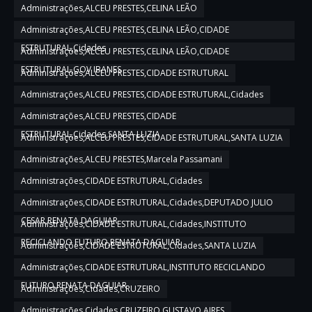
Administrações,ALCEU PRESTES,CELINA LEÃO
Administrações,ALCEU PRESTES,CELINA LEÃO,CIDADE
ESTRUTURAL,Cidades
Administrações,ALCEU PRESTES,CELINA LEÃO,CIDADE
ESTRUTURAL,GOV IBANES
Administrações,ALCEU PRESTES,CIDADE ESTRUTURAL
Administrações,ALCEU PRESTES,CIDADE ESTRUTURAL,Cidades
Administrações,ALCEU PRESTES,CIDADE
ESTRUTURAL,Cidades,SANTA LUZIA
Administrações,ALCEU PRESTES,CIDADE ESTRUTURAL,SANTA LUZIA
Administrações,ALCEU PRESTES,Marcela Passamani
Administrações,CIDADE ESTRUTURAL,Cidades
Administrações,CIDADE ESTRUTURAL,Cidades,DEPUTADO JULIO
CESAR,RENATA DAGUIAR
Administrações,CIDADE ESTRUTURAL,Cidades,INSTITUTO
RECICLANDO FUTURO,RENATA DAGUIAR
Administrações,CIDADE ESTRUTURAL,Cidades,SANTA LUZIA
Administrações,CIDADE ESTRUTURAL,INSTITUTO RECICLANDO
FUTURO,RENATA DAGUIAR
Administrações,Cidades,CRUZEIRO
Administrações,Cidades,CRUZEIRO,GUSTAVO AIRES