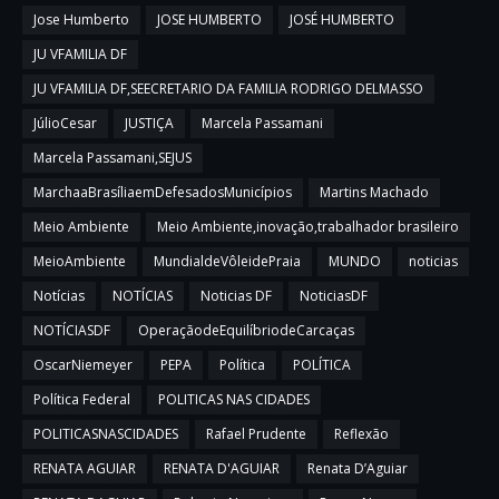
Jose Humberto
JOSE HUMBERTO
JOSÉ HUMBERTO
JU VFAMILIA DF
JU VFAMILIA DF,SEECRETARIO DA FAMILIA RODRIGO DELMASSO
JúlioCesar
JUSTIÇA
Marcela Passamani
Marcela Passamani,SEJUS
MarchaaBrasíliaemDefesadosMunicípios
Martins Machado
Meio Ambiente
Meio Ambiente,inovação,trabalhador brasileiro
MeioAmbiente
MundialdeVôleidePraia
MUNDO
noticias
Notícias
NOTÍCIAS
Noticias DF
NoticiasDF
NOTÍCIASDF
OperaçãodeEquilíbriodeCarcaças
OscarNiemeyer
PEPA
Política
POLÍTICA
Política Federal
POLITICAS NAS CIDADES
POLITICASNASCIDADES
Rafael Prudente
Reflexão
RENATA AGUIAR
RENATA D'AGUIAR
Renata D’Aguiar