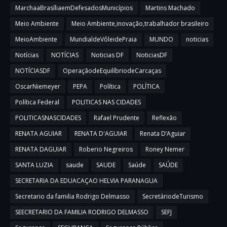
MarchaaBrasíliaemDefesadosMunicípios
Martins Machado
Meio Ambiente
Meio Ambiente,inovação,trabalhador brasileiro
MeioAmbiente
MundialdeVôleidePraia
MUNDO
noticias
Notícias
NOTÍCIAS
Noticias DF
NoticiasDF
NOTÍCIASDF
OperaçãodeEquilíbriodeCarcaças
OscarNiemeyer
PEPA
Política
POLÍTICA
Política Federal
POLITICAS NAS CIDADES
POLITICASNASCIDADES
Rafael Prudente
Reflexão
RENATA AGUIAR
RENATA D'AGUIAR
Renata D’Aguiar
RENATA DAGUIAR
Roberio Negreiros
Roney Nemer
SANTA LUZIA
saude
SAUDE
Saúde
SAÚDE
SECRETARIA DA EDUACAÇAO HELVIA PARANAGUA
Secretario da familia Rodrigo Delmasso
SecretáriodeTurismo
SEECRETARIO DA FAMILIA RODRIGO DELMASSO
SEFJ