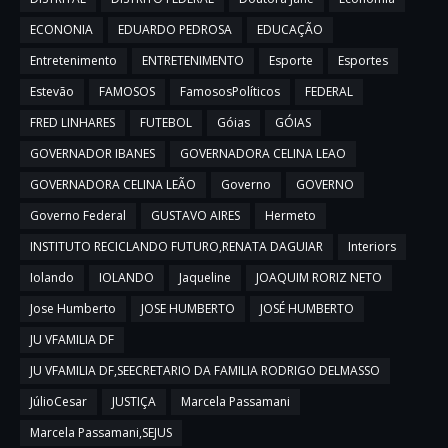
ECONONIA
EDUARDO PEDROSA
EDUCAÇÃO
Entretenimento
ENTRETENIMENTO
Esporte
Esportes
Estevão
FAMOSOS
FamososPolíticos
FEDERAL
FRED LINHARES
FUTEBOL
Góias
GÓIAS
GOVERNADOR IBANES
GOVERNADORA CELINA LEAO
GOVERNADORA CELINA LEÃO
Governo
GOVERNO
Governo Federal
GUSTAVO AIRES
Hermeto
INSTITUTO RECICLANDO FUTURO,RENATA DAGUIAR
Interiors
Iolando
IOLANDO
Jaqueline
JOAQUIM RORIZ NETO
Jose Humberto
JOSE HUMBERTO
JOSÉ HUMBERTO
JU VFAMILIA DF
JU VFAMILIA DF,SEECRETARIO DA FAMILIA RODRIGO DELMASSO
JúlioCesar
JUSTIÇA
Marcela Passamani
Marcela Passamani,SEJUS