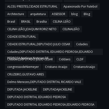
ALCEU PRESTES,CIDADE ESTRUTURAL
Apaixonado Por Futebol
Architecture
arquitetura
ASSESSOR
blog
Blog
Brasil
BRASIL
Brasília
CELINA LEÃO
CELINA LEÃO,JOAQUIM RORIZ NETO
CELINALEÃO
CIDADE ESTRUTURAL
CIDADE ESTRUTURAL,DEPUTADO JULIO CESAR
Cidades
Cidades,DEPUTADO DISTRITAL EDUARDO PEDROSA,EDUARDO
PEDROSA,Notícias,Noticias DF
Cidades,DEPUTADO JULIO CESAR
Ciddaes
CLDF
congressodeNiemeyer
Cristiano Araújo
CristianoAraújo
CRUZEIRO,GUSTAVO AIRES
Delmo Menezes,DEPUTADO DISTRITAL RICARDO VALE
DEPUTADA JACKELINE
DEPUTADAJACKELINE
DEPUTADO DISTRITAL EDUARDO PEDROSA
DEPUTADO DISTRITAL EDUARDO PEDROSA,EDUARDO PEDROSA