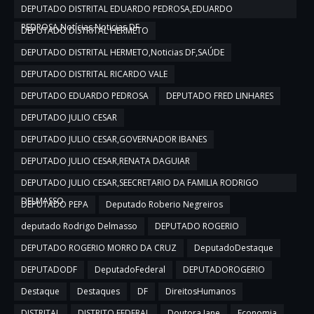
DEPUTADO DISTRITAL EDUARDO PEDROSA,EDUARDO
PEDROSA,Notícias,Noticias DF
DEPUTADO DISTRITAL HERMETO
DEPUTADO DISTRITAL HERMETO,Noticias DF,SAÚDE
DEPUTADO DISTRITAL RICARDO VALE
DEPUTADO EDUARDO PEDROSA
DEPUTADO FRED LINHARES
DEPUTADO JULIO CESAR
DEPUTADO JULIO CESAR,GOVERNADOR IBANES
DEPUTADO JULIO CESAR,RENATA DAGUIAR
DEPUTADO JULIO CESAR,SEECRETARIO DA FAMILIA RODRIGO
DELMASSO
DEPUTADO PEPA
Deputado Roberio Negreiros
deputado Rodrigo Delmasso
DEPUTADO ROGERIO
DEPUTADO ROGERIO MORRO DA CRUZ
DeputadoDestaque
DEPUTADODF
DeputadoFederal
DEPUTADOROGERIO
Destaque
Destaques
DF
DireitosHumanos
DISTRITAL
DISTRITO FEDERAL
Doutora Jane
Economia