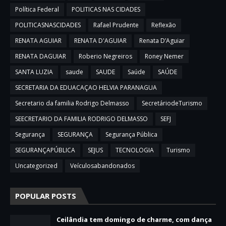
Política Federal
POLITICAS NAS CIDADES
POLITICASNASCIDADES
Rafael Prudente
Reflexão
RENATA AGUIAR
RENATA D'AGUIAR
Renata D’Aguiar
RENATA DAGUIAR
Roberio Negreiros
Roney Nemer
SANTA LUZIA
saude
SAUDE
Saúde
SAÚDE
SECRETARIA DA EDUACAÇAO HELVIA PARANAGUA
Secretario da familia Rodrigo Delmasso
SecretáriodeTurismo
SEECRETARIO DA FAMILIA RODRIGO DELMASSO
SEFJ
Segurança
SEGURANÇA
Segurança Pública
SEGURANÇAPÚBLICA
SEJUS
TECNOLOGIA
Turismo
Uncategorized
Veículosabandonados
POPULAR POSTS
Ceilândia tem domingo de charme, com dança