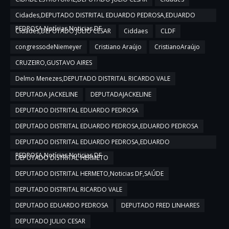
Cidades,DEPUTADO DISTRITAL EDUARDO PEDROSA,EDUARDO
PEDROSA,Notícias,Noticias DF
Cidades,DEPUTADO JULIO CESAR
Ciddaes
CLDF
congressodeNiemeyer
Cristiano Araújo
CristianoAraújo
CRUZEIRO,GUSTAVO AIRES
Delmo Menezes,DEPUTADO DISTRITAL RICARDO VALE
DEPUTADA JACKELINE
DEPUTADAJACKELINE
DEPUTADO DISTRITAL EDUARDO PEDROSA
DEPUTADO DISTRITAL EDUARDO PEDROSA,EDUARDO PEDROSA
DEPUTADO DISTRITAL EDUARDO PEDROSA,EDUARDO
PEDROSA,Notícias,Noticias DF
DEPUTADO DISTRITAL HERMETO
DEPUTADO DISTRITAL HERMETO,Noticias DF,SAÚDE
DEPUTADO DISTRITAL RICARDO VALE
DEPUTADO EDUARDO PEDROSA
DEPUTADO FRED LINHARES
DEPUTADO JULIO CESAR