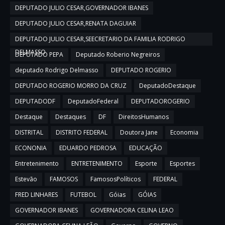
DEPUTADO JULIO CESAR,GOVERNADOR IBANES
DEPUTADO JULIO CESAR,RENATA DAGUIAR
DEPUTADO JULIO CESAR,SEECRETARIO DA FAMILIA RODRIGO
DELMASSO
DEPUTADO PEPA
Deputado Roberio Negreiros
deputado Rodrigo Delmasso
DEPUTADO ROGERIO
DEPUTADO ROGERIO MORRO DA CRUZ
DeputadoDestaque
DEPUTADODF
DeputadoFederal
DEPUTADOROGERIO
Destaque
Destaques
DF
DireitosHumanos
DISTRITAL
DISTRITO FEDERAL
Doutora Jane
Economia
ECONONIA
EDUARDO PEDROSA
EDUCAÇÃO
Entretenimento
ENTRETENIMENTO
Esporte
Esportes
Estevão
FAMOSOS
FamososPolíticos
FEDERAL
FRED LINHARES
FUTEBOL
Góias
GÓIAS
GOVERNADOR IBANES
GOVERNADORA CELINA LEAO