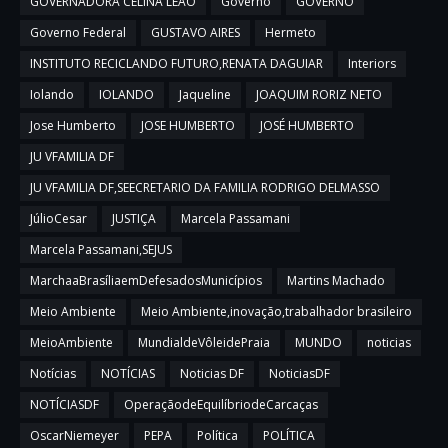
GOVERNADORA CELINA LEÃO
Governo
GOVERNO
Governo Federal
GUSTAVO AIRES
Hermeto
INSTITUTO RECICLANDO FUTURO,RENATA DAGUIAR
Interiors
Iolando
IOLANDO
Jaqueline
JOAQUIM RORIZ NETO
Jose Humberto
JOSE HUMBERTO
JOSÉ HUMBERTO
JU VFAMILIA DF
JU VFAMILIA DF,SEECRETARIO DA FAMILIA RODRIGO DELMASSO
JúlioCesar
JUSTIÇA
Marcela Passamani
Marcela Passamani,SEJUS
MarchaaBrasíliaemDefesadosMunicípios
Martins Machado
Meio Ambiente
Meio Ambiente,inovação,trabalhador brasileiro
MeioAmbiente
MundialdeVôleidePraia
MUNDO
noticias
Notícias
NOTÍCIAS
Noticias DF
NoticiasDF
NOTÍCIASDF
OperaçãodeEquilíbriodeCarcaças
OscarNiemeyer
PEPA
Política
POLÍTICA