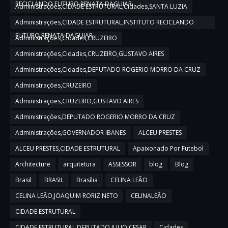
RECICLANDO FUTURO,RENATA DAGUIAR
Administrações,CIDADE ESTRUTURAL,Cidades,SANTA LUZIA
Administrações,CIDADE ESTRUTURAL,INSTITUTO RECICLANDO
FUTURO,RENATA DAGUIAR
Administrações,Cidades,CRUZEIRO
Administrações,Cidades,CRUZEIRO,GUSTAVO AIRES
Administrações,Cidades,DEPUTADO ROGERIO MORRO DA CRUZ
Administrações,CRUZEIRO
Administrações,CRUZEIRO,GUSTAVO AIRES
Administrações,DEPUTADO ROGERIO MORRO DA CRUZ
Administrações,GOVERNADOR IBANES
ALCEU PRESTES
ALCEU PRESTES,CIDADE ESTRUTURAL
Apaixonado Por Futebol
Architecture
arquitetura
ASSESSOR
blog
Blog
Brasil
BRASIL
Brasília
CELINA LEÃO
CELINA LEÃO,JOAQUIM RORIZ NETO
CELINALEÃO
CIDADE ESTRUTURAL
CIDADE ESTRUTURAL,DEPUTADO JULIO CESAR
Cidades