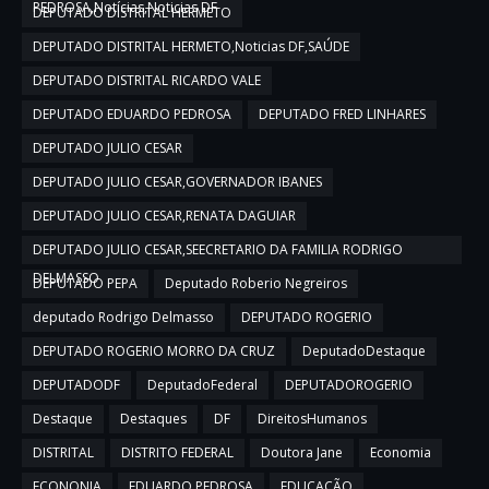
PEDROSA,Notícias,Noticias DF
DEPUTADO DISTRITAL HERMETO
DEPUTADO DISTRITAL HERMETO,Noticias DF,SAÚDE
DEPUTADO DISTRITAL RICARDO VALE
DEPUTADO EDUARDO PEDROSA
DEPUTADO FRED LINHARES
DEPUTADO JULIO CESAR
DEPUTADO JULIO CESAR,GOVERNADOR IBANES
DEPUTADO JULIO CESAR,RENATA DAGUIAR
DEPUTADO JULIO CESAR,SEECRETARIO DA FAMILIA RODRIGO
DELMASSO
DEPUTADO PEPA
Deputado Roberio Negreiros
deputado Rodrigo Delmasso
DEPUTADO ROGERIO
DEPUTADO ROGERIO MORRO DA CRUZ
DeputadoDestaque
DEPUTADODF
DeputadoFederal
DEPUTADOROGERIO
Destaque
Destaques
DF
DireitosHumanos
DISTRITAL
DISTRITO FEDERAL
Doutora Jane
Economia
ECONONIA
EDUARDO PEDROSA
EDUCAÇÃO