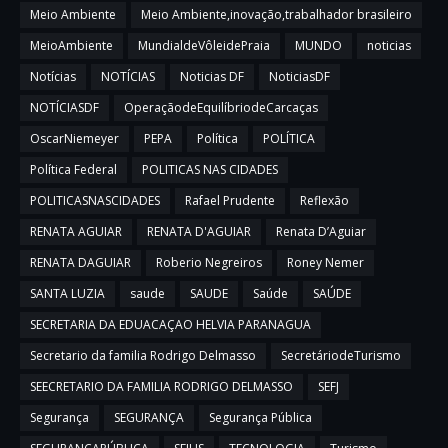
Meio Ambiente
Meio Ambiente,inovação,trabalhador brasileiro
MeioAmbiente
MundialdeVôleidePraia
MUNDO
noticias
Notícias
NOTÍCIAS
Noticias DF
NoticiasDF
NOTÍCIASDF
OperaçãodeEquilíbriodeCarcaças
OscarNiemeyer
PEPA
Política
POLÍTICA
Política Federal
POLITICAS NAS CIDADES
POLITICASNASCIDADES
Rafael Prudente
Reflexão
RENATA AGUIAR
RENATA D'AGUIAR
Renata D’Aguiar
RENATA DAGUIAR
Roberio Negreiros
Roney Nemer
SANTA LUZIA
saude
SAUDE
Saúde
SAÚDE
SECRETARIA DA EDUACAÇAO HELVIA PARANAGUA
Secretario da familia Rodrigo Delmasso
SecretáriodeTurismo
SEECRETARIO DA FAMILIA RODRIGO DELMASSO
SEFJ
Segurança
SEGURANÇA
Segurança Pública