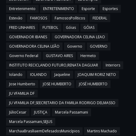
Entretenimento
ENTRETENIMENTO
Esporte
Esportes
Estevão
FAMOSOS
FamososPolíticos
FEDERAL
FRED LINHARES
FUTEBOL
Góias
GÓIAS
GOVERNADOR IBANES
GOVERNADORA CELINA LEAO
GOVERNADORA CELINA LEÃO
Governo
GOVERNO
Governo Federal
GUSTAVO AIRES
Hermeto
INSTITUTO RECICLANDO FUTURO,RENATA DAGUIAR
Interiors
Iolando
IOLANDO
Jaqueline
JOAQUIM RORIZ NETO
Jose Humberto
JOSE HUMBERTO
JOSÉ HUMBERTO
JU VFAMILIA DF
JU VFAMILIA DF,SEECRETARIO DA FAMILIA RODRIGO DELMASSO
JúlioCesar
JUSTIÇA
Marcela Passamani
Marcela Passamani,SEJUS
MarchaaBrasíliaemDefesadosMunicípios
Martins Machado