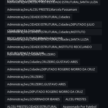
ESTRUTURAL,Cidades,SANTA LUZIA
Administrações,ALCEU PRESTES,CIDADE ESTRUTURAL,SANTA LUZIA
Administrações,ALCEU PRESTES,Marcela Passamani
Administrações,CIDADE ESTRUTURAL,Cidades
Administrações,CIDADE ESTRUTURAL,Cidades,DEPUTADO JULIO
CESAR,RENATA DAGUIAR
Administrações,CIDADE ESTRUTURAL,Cidades,INSTITUTO
RECICLANDO FUTURO,RENATA DAGUIAR
Administrações,CIDADE ESTRUTURAL,Cidades,SANTA LUZIA
Administrações,CIDADE ESTRUTURAL,INSTITUTO RECICLANDO
FUTURO,RENATA DAGUIAR
Administrações,Cidades,CRUZEIRO
Administrações,Cidades,CRUZEIRO,GUSTAVO AIRES
Administrações,Cidades,DEPUTADO ROGERIO MORRO DA CRUZ
Administrações,CRUZEIRO
Administrações,CRUZEIRO,GUSTAVO AIRES
Administrações,DEPUTADO ROGERIO MORRO DA CRUZ
Administrações,GOVERNADOR IBANES
ALCEU PRESTES
ALCEU PRESTES,CIDADE ESTRUTURAL
Apaixonado Por Futebol