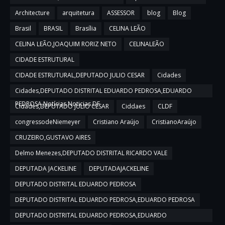
Architecture
arquitetura
ASSESSOR
blog
Blog
Brasil
BRASIL
Brasília
CELINA LEÃO
CELINA LEÃO,JOAQUIM RORIZ NETO
CELINALEÃO
CIDADE ESTRUTURAL
CIDADE ESTRUTURAL,DEPUTADO JULIO CESAR
Cidades
Cidades,DEPUTADO DISTRITAL EDUARDO PEDROSA,EDUARDO
PEDROSA,Notícias,Noticias DF
Cidades,DEPUTADO JULIO CESAR
Ciddaes
CLDF
congressodeNiemeyer
Cristiano Araújo
CristianoAraújo
CRUZEIRO,GUSTAVO AIRES
Delmo Menezes,DEPUTADO DISTRITAL RICARDO VALE
DEPUTADA JACKELINE
DEPUTADAJACKELINE
DEPUTADO DISTRITAL EDUARDO PEDROSA
DEPUTADO DISTRITAL EDUARDO PEDROSA,EDUARDO PEDROSA
DEPUTADO DISTRITAL EDUARDO PEDROSA,EDUARDO