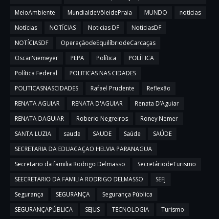
MeioAmbiente
MundialdeVôleidePraia
MUNDO
noticias
Notícias
NOTÍCIAS
Noticias DF
NoticiasDF
NOTÍCIASDF
OperaçãodeEquilíbriodeCarcaças
OscarNiemeyer
PEPA
Política
POLÍTICA
Política Federal
POLITICAS NAS CIDADES
POLITICASNASCIDADES
Rafael Prudente
Reflexão
RENATA AGUIAR
RENATA D'AGUIAR
Renata D’Aguiar
RENATA DAGUIAR
Roberio Negreiros
Roney Nemer
SANTA LUZIA
saude
SAUDE
Saúde
SAÚDE
SECRETARIA DA EDUACAÇAO HELVIA PARANAGUA
Secretario da familia Rodrigo Delmasso
SecretáriodeTurismo
SEECRETARIO DA FAMILIA RODRIGO DELMASSO
SEFJ
Segurança
SEGURANÇA
Segurança Pública
SEGURANÇAPÚBLICA
SEJUS
TECNOLOGIA
Turismo