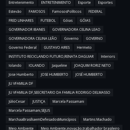
Entretenimento
ENTRETENIMENTO
Esporte
Esportes
Estevão
FAMOSOS
FamososPolíticos
FEDERAL
FRED LINHARES
FUTEBOL
Góias
GÓIAS
GOVERNADOR IBANES
GOVERNADORA CELINA LEAO
GOVERNADORA CELINA LEÃO
Governo
GOVERNO
Governo Federal
GUSTAVO AIRES
Hermeto
INSTITUTO RECICLANDO FUTURO,RENATA DAGUIAR
Interiors
Iolando
IOLANDO
Jaqueline
JOAQUIM RORIZ NETO
Jose Humberto
JOSE HUMBERTO
JOSÉ HUMBERTO
JU VFAMILIA DF
JU VFAMILIA DF,SEECRETARIO DA FAMILIA RODRIGO DELMASSO
JúlioCesar
JUSTIÇA
Marcela Passamani
Marcela Passamani,SEJUS
MarchaaBrasíliaemDefesadosMunicípios
Martins Machado
Meio Ambiente
Meio Ambiente,inovação,trabalhador brasileiro