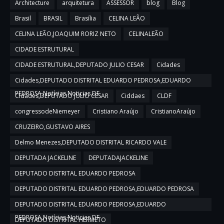
Architecture
arquitetura
ASSESSOR
blog
Blog
Brasil
BRASIL
Brasília
CELINA LEÃO
CELINA LEÃO,JOAQUIM RORIZ NETO
CELINALEÃO
CIDADE ESTRUTURAL
CIDADE ESTRUTURAL,DEPUTADO JULIO CESAR
Cidades
Cidades,DEPUTADO DISTRITAL EDUARDO PEDROSA,EDUARDO
PEDROSA,Notícias,Noticias DF
Cidades,DEPUTADO JULIO CESAR
Ciddaes
CLDF
congressodeNiemeyer
Cristiano Araújo
CristianoAraújo
CRUZEIRO,GUSTAVO AIRES
Delmo Menezes,DEPUTADO DISTRITAL RICARDO VALE
DEPUTADA JACKELINE
DEPUTADAJACKELINE
DEPUTADO DISTRITAL EDUARDO PEDROSA
DEPUTADO DISTRITAL EDUARDO PEDROSA,EDUARDO PEDROSA
DEPUTADO DISTRITAL EDUARDO PEDROSA,EDUARDO
PEDROSA,Notícias,Noticias DF
DEPUTADO DISTRITAL HERMETO