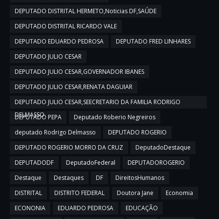
DEPUTADO DISTRITAL HERMETO,Noticias DF,SAÚDE
DEPUTADO DISTRITAL RICARDO VALE
DEPUTADO EDUARDO PEDROSA
DEPUTADO FRED LINHARES
DEPUTADO JULIO CESAR
DEPUTADO JULIO CESAR,GOVERNADOR IBANES
DEPUTADO JULIO CESAR,RENATA DAGUIAR
DEPUTADO JULIO CESAR,SEECRETARIO DA FAMILIA RODRIGO
DELMASSO
DEPUTADO PEPA
Deputado Roberio Negreiros
deputado Rodrigo Delmasso
DEPUTADO ROGERIO
DEPUTADO ROGERIO MORRO DA CRUZ
DeputadoDestaque
DEPUTADODF
DeputadoFederal
DEPUTADOROGERIO
Destaque
Destaques
DF
DireitosHumanos
DISTRITAL
DISTRITO FEDERAL
Doutora Jane
Economia
ECONONIA
EDUARDO PEDROSA
EDUCAÇÃO