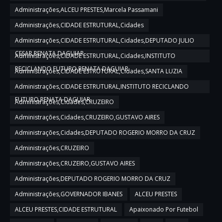
Administrações,ALCEU PRESTES,Marcela Passamani
Administrações,CIDADE ESTRUTURAL,Cidades
Administrações,CIDADE ESTRUTURAL,Cidades,DEPUTADO JULIO
CESAR,RENATA DAGUIAR
Administrações,CIDADE ESTRUTURAL,Cidades,INSTITUTO
RECICLANDO FUTURO,RENATA DAGUIAR
Administrações,CIDADE ESTRUTURAL,Cidades,SANTA LUZIA
Administrações,CIDADE ESTRUTURAL,INSTITUTO RECICLANDO
FUTURO,RENATA DAGUIAR
Administrações,Cidades,CRUZEIRO
Administrações,Cidades,CRUZEIRO,GUSTAVO AIRES
Administrações,Cidades,DEPUTADO ROGERIO MORRO DA CRUZ
Administrações,CRUZEIRO
Administrações,CRUZEIRO,GUSTAVO AIRES
Administrações,DEPUTADO ROGERIO MORRO DA CRUZ
Administrações,GOVERNADOR IBANES
ALCEU PRESTES
ALCEU PRESTES,CIDADE ESTRUTURAL
Apaixonado Por Futebol