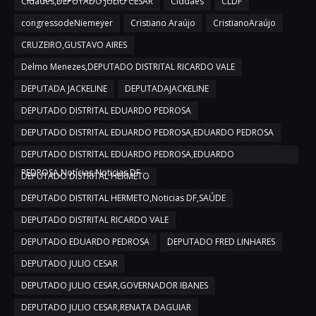
Cidades,DEPUTADO JULIO CESAR
Ciddaes
CLDF
congressodeNiemeyer
Cristiano Araújo
CristianoAraújo
CRUZEIRO,GUSTAVO AIRES
Delmo Menezes,DEPUTADO DISTRITAL RICARDO VALE
DEPUTADA JACKELINE
DEPUTADAJACKELINE
DEPUTADO DISTRITAL EDUARDO PEDROSA
DEPUTADO DISTRITAL EDUARDO PEDROSA,EDUARDO PEDROSA
DEPUTADO DISTRITAL EDUARDO PEDROSA,EDUARDO
PEDROSA,Notícias,Noticias DF
DEPUTADO DISTRITAL HERMETO
DEPUTADO DISTRITAL HERMETO,Noticias DF,SAÚDE
DEPUTADO DISTRITAL RICARDO VALE
DEPUTADO EDUARDO PEDROSA
DEPUTADO FRED LINHARES
DEPUTADO JULIO CESAR
DEPUTADO JULIO CESAR,GOVERNADOR IBANES
DEPUTADO JULIO CESAR,RENATA DAGUIAR