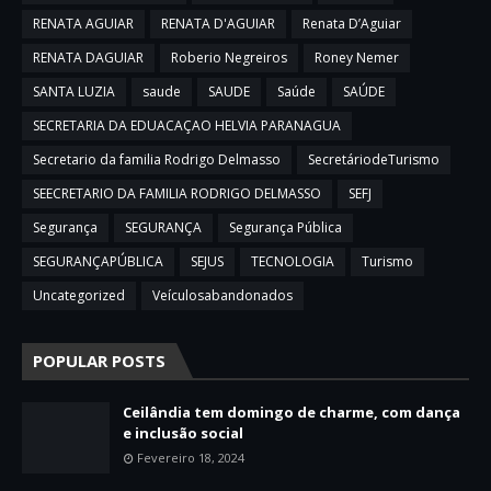
RENATA AGUIAR
RENATA D'AGUIAR
Renata D’Aguiar
RENATA DAGUIAR
Roberio Negreiros
Roney Nemer
SANTA LUZIA
saude
SAUDE
Saúde
SAÚDE
SECRETARIA DA EDUACAÇAO HELVIA PARANAGUA
Secretario da familia Rodrigo Delmasso
SecretáriodeTurismo
SEECRETARIO DA FAMILIA RODRIGO DELMASSO
SEFJ
Segurança
SEGURANÇA
Segurança Pública
SEGURANÇAPÚBLICA
SEJUS
TECNOLOGIA
Turismo
Uncategorized
Veículosabandonados
POPULAR POSTS
Ceilândia tem domingo de charme, com dança
e inclusão social
Fevereiro 18, 2024