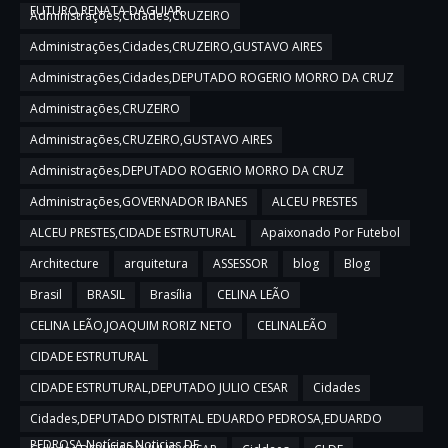
FUTURO,RENATA DAGUIAR
Administrações,Cidades,CRUZEIRO
Administrações,Cidades,CRUZEIRO,GUSTAVO AIRES
Administrações,Cidades,DEPUTADO ROGERIO MORRO DA CRUZ
Administrações,CRUZEIRO
Administrações,CRUZEIRO,GUSTAVO AIRES
Administrações,DEPUTADO ROGERIO MORRO DA CRUZ
Administrações,GOVERNADOR IBANES
ALCEU PRESTES
ALCEU PRESTES,CIDADE ESTRUTURAL
Apaixonado Por Futebol
Architecture
arquitetura
ASSESSOR
blog
Blog
Brasil
BRASIL
Brasília
CELINA LEÃO
CELINA LEÃO,JOAQUIM RORIZ NETO
CELINALEÃO
CIDADE ESTRUTURAL
CIDADE ESTRUTURAL,DEPUTADO JULIO CESAR
Cidades
Cidades,DEPUTADO DISTRITAL EDUARDO PEDROSA,EDUARDO
PEDROSA,Notícias,Noticias DF