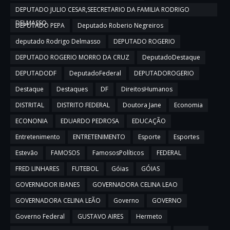
DEPUTADO JULIO CESAR,SEECRETARIO DA FAMILIA RODRIGO
DELMASSO
DEPUTADO PEPA
Deputado Roberio Negreiros
deputado Rodrigo Delmasso
DEPUTADO ROGERIO
DEPUTADO ROGERIO MORRO DA CRUZ
DeputadoDestaque
DEPUTADODF
DeputadoFederal
DEPUTADOROGERIO
Destaque
Destaques
DF
DireitosHumanos
DISTRITAL
DISTRITO FEDERAL
Doutora Jane
Economia
ECONONIA
EDUARDO PEDROSA
EDUCAÇÃO
Entretenimento
ENTRETENIMENTO
Esporte
Esportes
Estevão
FAMOSOS
FamososPolíticos
FEDERAL
FRED LINHARES
FUTEBOL
Góias
GÓIAS
GOVERNADOR IBANES
GOVERNADORA CELINA LEAO
GOVERNADORA CELINA LEÃO
Governo
GOVERNO
Governo Federal
GUSTAVO AIRES
Hermeto