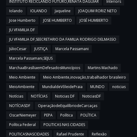
INSTITUTO RECICLANDO FUTURO,RENATA DAGUIAR
Interiors
Iolando
IOLANDO
Jaqueline
JOAQUIM RORIZ NETO
Jose Humberto
JOSE HUMBERTO
JOSÉ HUMBERTO
JU VFAMILIA DF
JU VFAMILIA DF,SEECRETARIO DA FAMILIA RODRIGO DELMASSO
JúlioCesar
JUSTIÇA
Marcela Passamani
Marcela Passamani,SEJUS
MarchaaBrasíliaemDefesadosMunicípios
Martins Machado
Meio Ambiente
Meio Ambiente,inovação,trabalhador brasileiro
MeioAmbiente
MundialdeVôleidePraia
MUNDO
noticias
Notícias
NOTÍCIAS
Noticias DF
NoticiasDF
NOTÍCIASDF
OperaçãodeEquilíbriodeCarcaças
OscarNiemeyer
PEPA
Política
POLÍTICA
Política Federal
POLITICAS NAS CIDADES
POLITICASNASCIDADES
Rafael Prudente
Reflexão