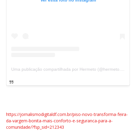
Ver essa foto no Instagram
Uma publicação compartilhada por Hermeto (@hermeto.oficial)
https://jornalismodigitaldf.com.br/piso-novo-transforma-feira-
da-vargem-bonita-mais-conforto-e-seguranca-para-a-
comunidade/?fsp_sid=212343