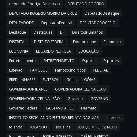
deputado Rodrigo Delmasso
DEPUTADO ROGERIO
DEPUTADO ROGERIO MORRO DA CRUZ
DeputadoDestaque
DEPUTADODF
DeputadoFederal
DEPUTADOROGERIO
Destaque
Destaques
DF
DireitosHumanos
DISTRITAL
DISTRITO FEDERAL
Doutora Jane
Economia
ECONONIA
EDUARDO PEDROSA
EDUCAÇÃO
Entretenimento
ENTRETENIMENTO
Esporte
Esportes
Estevão
FAMOSOS
FamososPolíticos
FEDERAL
FRED LINHARES
FUTEBOL
Góias
GÓIAS
GOVERNADOR IBANES
GOVERNADORA CELINA LEAO
GOVERNADORA CELINA LEÃO
Governo
GOVERNO
Governo Federal
GUSTAVO AIRES
Hermeto
INSTITUTO RECICLANDO FUTURO,RENATA DAGUIAR
Interiors
Iolando
IOLANDO
Jaqueline
JOAQUIM RORIZ NETO
Jose Humberto
JOSE HUMBERTO
JOSÉ HUMBERTO