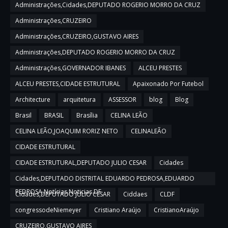
Administrações,Cidades,DEPUTADO ROGERIO MORRO DA CRUZ
Administrações,CRUZEIRO
Administrações,CRUZEIRO,GUSTAVO AIRES
Administrações,DEPUTADO ROGERIO MORRO DA CRUZ
Administrações,GOVERNADOR IBANES
ALCEU PRESTES
ALCEU PRESTES,CIDADE ESTRUTURAL
Apaixonado Por Futebol
Architecture
arquitetura
ASSESSOR
blog
Blog
Brasil
BRASIL
Brasília
CELINA LEÃO
CELINA LEÃO,JOAQUIM RORIZ NETO
CELINALEÃO
CIDADE ESTRUTURAL
CIDADE ESTRUTURAL,DEPUTADO JULIO CESAR
Cidades
Cidades,DEPUTADO DISTRITAL EDUARDO PEDROSA,EDUARDO
PEDROSA,Notícias,Noticias DF
Cidades,DEPUTADO JULIO CESAR
Ciddaes
CLDF
congressodeNiemeyer
Cristiano Araújo
CristianoAraújo
CRUZEIRO,GUSTAVO AIRES