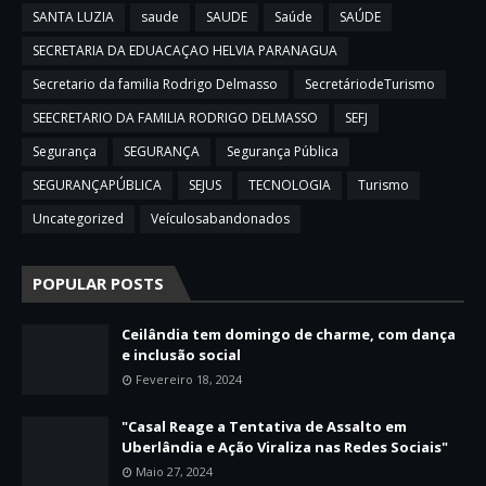
SANTA LUZIA
saude
SAUDE
Saúde
SAÚDE
SECRETARIA DA EDUACAÇAO HELVIA PARANAGUA
Secretario da familia Rodrigo Delmasso
SecretáriodeTurismo
SEECRETARIO DA FAMILIA RODRIGO DELMASSO
SEFJ
Segurança
SEGURANÇA
Segurança Pública
SEGURANÇAPÚBLICA
SEJUS
TECNOLOGIA
Turismo
Uncategorized
Veículosabandonados
POPULAR POSTS
Ceilândia tem domingo de charme, com dança
e inclusão social
Fevereiro 18, 2024
"Casal Reage a Tentativa de Assalto em
Uberlândia e Ação Viraliza nas Redes Sociais"
Maio 27, 2024