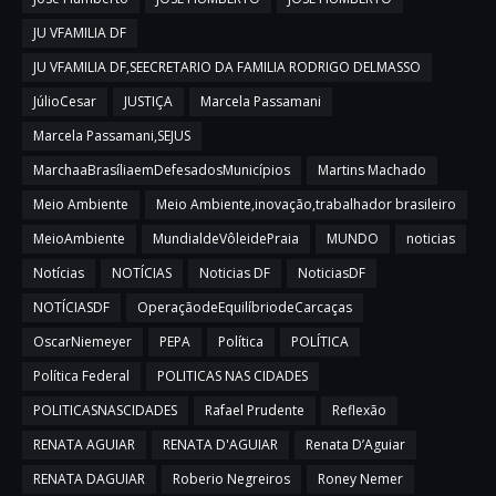
JU VFAMILIA DF
JU VFAMILIA DF,SEECRETARIO DA FAMILIA RODRIGO DELMASSO
JúlioCesar
JUSTIÇA
Marcela Passamani
Marcela Passamani,SEJUS
MarchaaBrasíliaemDefesadosMunicípios
Martins Machado
Meio Ambiente
Meio Ambiente,inovação,trabalhador brasileiro
MeioAmbiente
MundialdeVôleidePraia
MUNDO
noticias
Notícias
NOTÍCIAS
Noticias DF
NoticiasDF
NOTÍCIASDF
OperaçãodeEquilíbriodeCarcaças
OscarNiemeyer
PEPA
Política
POLÍTICA
Política Federal
POLITICAS NAS CIDADES
POLITICASNASCIDADES
Rafael Prudente
Reflexão
RENATA AGUIAR
RENATA D'AGUIAR
Renata D’Aguiar
RENATA DAGUIAR
Roberio Negreiros
Roney Nemer