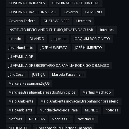
GOVERNADOR IBANES
GOVERNADORA CELINA LEAO
GOVERNADORA CELINA LEÃO
Governo
GOVERNO
Governo Federal
GUSTAVO AIRES
Hermeto
INSTITUTO RECICLANDO FUTURO,RENATA DAGUIAR
Interiors
Iolando
IOLANDO
Jaqueline
JOAQUIM RORIZ NETO
Jose Humberto
JOSE HUMBERTO
JOSÉ HUMBERTO
JU VFAMILIA DF
JU VFAMILIA DF,SEECRETARIO DA FAMILIA RODRIGO DELMASSO
JúlioCesar
JUSTIÇA
Marcela Passamani
Marcela Passamani,SEJUS
MarchaaBrasíliaemDefesadosMunicípios
Martins Machado
Meio Ambiente
Meio Ambiente,inovação,trabalhador brasileiro
MeioAmbiente
MundialdeVôleidePraia
MUNDO
noticias
Notícias
NOTÍCIAS
Noticias DF
NoticiasDF
NOTÍCIASDF
OperaçãodeEquilíbriodeCarcaças