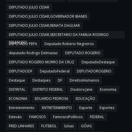
DEPUTADO JULIO CESAR
DEPUTADO JULIO CESAR,GOVERNADOR IBANES
DEPUTADO JULIO CESAR,RENATA DAGUIAR
DEPUTADO JULIO CESAR,SEECRETARIO DA FAMILIA RODRIGO
DELMASSO
DEPUTADO PEPA
Deputado Roberio Negreiros
deputado Rodrigo Delmasso
DEPUTADO ROGERIO
DEPUTADO ROGERIO MORRO DA CRUZ
DeputadoDestaque
DEPUTADODF
DeputadoFederal
DEPUTADOROGERIO
Destaque
Destaques
DF
DireitosHumanos
DISTRITAL
DISTRITO FEDERAL
Doutora Jane
Economia
ECONONIA
EDUARDO PEDROSA
EDUCAÇÃO
Entretenimento
ENTRETENIMENTO
Esporte
Esportes
Estevão
FAMOSOS
FamososPolíticos
FEDERAL
FRED LINHARES
FUTEBOL
Góias
GÓIAS