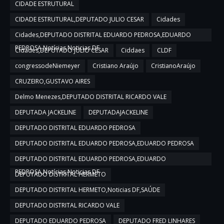
CIDADE ESTRUTURAL
CIDADE ESTRUTURAL,DEPUTADO JULIO CESAR
Cidades
Cidades,DEPUTADO DISTRITAL EDUARDO PEDROSA,EDUARDO
PEDROSA,Notícias,Noticias DF
Cidades,DEPUTADO JULIO CESAR
Ciddaes
CLDF
congressodeNiemeyer
Cristiano Araújo
CristianoAraújo
CRUZEIRO,GUSTAVO AIRES
Delmo Menezes,DEPUTADO DISTRITAL RICARDO VALE
DEPUTADA JACKELINE
DEPUTADAJACKELINE
DEPUTADO DISTRITAL EDUARDO PEDROSA
DEPUTADO DISTRITAL EDUARDO PEDROSA,EDUARDO PEDROSA
DEPUTADO DISTRITAL EDUARDO PEDROSA,EDUARDO
PEDROSA,Notícias,Noticias DF
DEPUTADO DISTRITAL HERMETO
DEPUTADO DISTRITAL HERMETO,Noticias DF,SAÚDE
DEPUTADO DISTRITAL RICARDO VALE
DEPUTADO EDUARDO PEDROSA
DEPUTADO FRED LINHARES