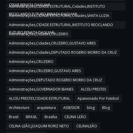
CESAR,RENATA DAGUIAR
Administrações,CIDADE ESTRUTURAL,Cidades,INSTITUTO
RECICLANDO FUTURO,RENATA DAGUIAR
Administrações,CIDADE ESTRUTURAL,Cidades,SANTA LUZIA
Administrações,CIDADE ESTRUTURAL,INSTITUTO RECICLANDO
FUTURO,RENATA DAGUIAR
Administrações,Cidades,CRUZEIRO
Administrações,Cidades,CRUZEIRO,GUSTAVO AIRES
Administrações,Cidades,DEPUTADO ROGERIO MORRO DA CRUZ
Administrações,CRUZEIRO
Administrações,CRUZEIRO,GUSTAVO AIRES
Administrações,DEPUTADO ROGERIO MORRO DA CRUZ
Administrações,GOVERNADOR IBANES
ALCEU PRESTES
ALCEU PRESTES,CIDADE ESTRUTURAL
Apaixonado Por Futebol
Architecture
arquitetura
ASSESSOR
blog
Blog
Brasil
BRASIL
Brasília
CELINA LEÃO
CELINA LEÃO,JOAQUIM RORIZ NETO
CELINALEÃO