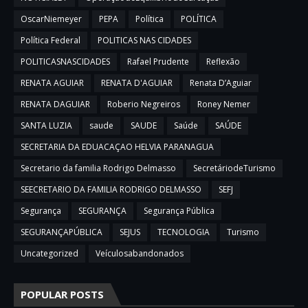
OscarNiemeyer
PEPA
Política
POLÍTICA
Política Federal
POLITICAS NAS CIDADES
POLITICASNASCIDADES
Rafael Prudente
Reflexão
RENATA AGUIAR
RENATA D'AGUIAR
Renata D’Aguiar
RENATA DAGUIAR
Roberio Negreiros
Roney Nemer
SANTA LUZIA
saude
SAUDE
Saúde
SAÚDE
SECRETARIA DA EDUACAÇAO HELVIA PARANAGUA
Secretario da familia Rodrigo Delmasso
SecretáriodeTurismo
SEECRETARIO DA FAMILIA RODRIGO DELMASSO
SEFJ
Segurança
SEGURANÇA
Segurança Pública
SEGURANÇAPÚBLICA
SEJUS
TECNOLOGIA
Turismo
Uncategorized
Veículosabandonados
POPULAR POSTS