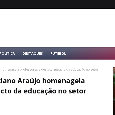
POLÍTICA
DESTAQUES
FUTEBOL
jo homenageia professores e destaca impacto da educação no setor
stiano Araújo homenageia
acto da educação no setor