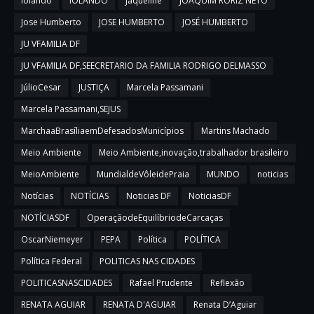
Iolando
IOLANDO
Jaqueline
JOAQUIM RORIZ NETO
Jose Humberto
JOSE HUMBERTO
JOSÉ HUMBERTO
JU VFAMILIA DF
JU VFAMILIA DF,SEECRETARIO DA FAMILIA RODRIGO DELMASSO
JúlioCesar
JUSTIÇA
Marcela Passamani
Marcela Passamani,SEJUS
MarchaaBrasíliaemDefesadosMunicípios
Martins Machado
Meio Ambiente
Meio Ambiente,inovação,trabalhador brasileiro
MeioAmbiente
MundialdeVôleidePraia
MUNDO
noticias
Notícias
NOTÍCIAS
Noticias DF
NoticiasDF
NOTÍCIASDF
OperaçãodeEquilíbriodeCarcaças
OscarNiemeyer
PEPA
Política
POLÍTICA
Política Federal
POLITICAS NAS CIDADES
POLITICASNASCIDADES
Rafael Prudente
Reflexão
RENATA AGUIAR
RENATA D'AGUIAR
Renata D’Aguiar