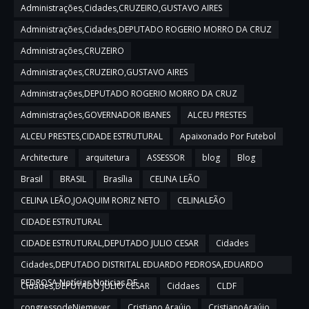
Administrações,Cidades,CRUZEIRO,GUSTAVO AIRES
Administrações,Cidades,DEPUTADO ROGERIO MORRO DA CRUZ
Administrações,CRUZEIRO
Administrações,CRUZEIRO,GUSTAVO AIRES
Administrações,DEPUTADO ROGERIO MORRO DA CRUZ
Administrações,GOVERNADOR IBANES
ALCEU PRESTES
ALCEU PRESTES,CIDADE ESTRUTURAL
Apaixonado Por Futebol
Architecture
arquitetura
ASSESSOR
blog
Blog
Brasil
BRASIL
Brasília
CELINA LEÃO
CELINA LEÃO,JOAQUIM RORIZ NETO
CELINALEÃO
CIDADE ESTRUTURAL
CIDADE ESTRUTURAL,DEPUTADO JULIO CESAR
Cidades
Cidades,DEPUTADO DISTRITAL EDUARDO PEDROSA,EDUARDO
PEDROSA,Notícias,Noticias DF
Cidades,DEPUTADO JULIO CESAR
Ciddaes
CLDF
congressodeNiemeyer
Cristiano Araújo
CristianoAraújo