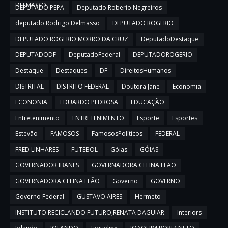
DELMASSO
DEPUTADO PEPA
Deputado Roberio Negreiros
deputado Rodrigo Delmasso
DEPUTADO ROGERIO
DEPUTADO ROGERIO MORRO DA CRUZ
DeputadoDestaque
DEPUTADODF
DeputadoFederal
DEPUTADOROGERIO
Destaque
Destaques
DF
DireitosHumanos
DISTRITAL
DISTRITO FEDERAL
Doutora Jane
Economia
ECONONIA
EDUARDO PEDROSA
EDUCAÇÃO
Entretenimento
ENTRETENIMENTO
Esporte
Esportes
Estevão
FAMOSOS
FamososPolíticos
FEDERAL
FRED LINHARES
FUTEBOL
Góias
GÓIAS
GOVERNADOR IBANES
GOVERNADORA CELINA LEAO
GOVERNADORA CELINA LEÃO
Governo
GOVERNO
Governo Federal
GUSTAVO AIRES
Hermeto
INSTITUTO RECICLANDO FUTURO,RENATA DAGUIAR
Interiors