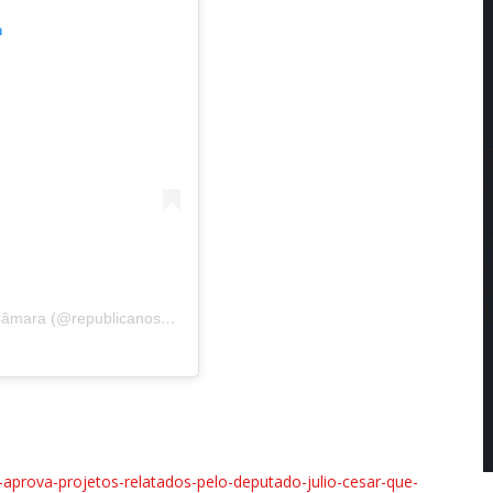
m
Uma publicação compartilhada por Republicanos na Câmara (@republicanos10nacamara)
-aprova-projetos-relatados-pelo-deputado-julio-cesar-que-