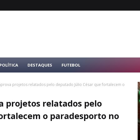
POLÍTICA
DESTAQUES
FUTEBOL
prova projetos relatados pelo deputado Júlio César que fortalecem o
 projetos relatados pelo
fortalecem o paradesporto no