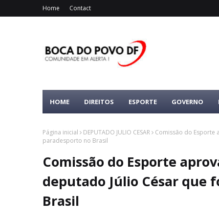
Home
Contact
HOME
DIREITOS
ESPORTE
GOVERNO
Página inicial
DEPUTADO JULIO CESAR
Comissão do Esporte a
paradesporto no Brasil
Comissão do Esporte aprova
deputado Júlio César que 
Brasil