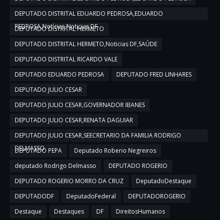
DEPUTADO DISTRITAL EDUARDO PEDROSA,EDUARDO
PEDROSA,Notícias,Noticias DF
DEPUTADO DISTRITAL HERMETO
DEPUTADO DISTRITAL HERMETO,Noticias DF,SAÚDE
DEPUTADO DISTRITAL RICARDO VALE
DEPUTADO EDUARDO PEDROSA
DEPUTADO FRED LINHARES
DEPUTADO JULIO CESAR
DEPUTADO JULIO CESAR,GOVERNADOR IBANES
DEPUTADO JULIO CESAR,RENATA DAGUIAR
DEPUTADO JULIO CESAR,SEECRETARIO DA FAMILIA RODRIGO
DELMASSO
DEPUTADO PEPA
Deputado Roberio Negreiros
deputado Rodrigo Delmasso
DEPUTADO ROGERIO
DEPUTADO ROGERIO MORRO DA CRUZ
DeputadoDestaque
DEPUTADODF
DeputadoFederal
DEPUTADOROGERIO
Destaque
Destaques
DF
DireitosHumanos