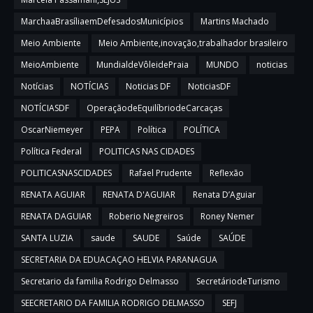
MarchaaBrasíliaemDefesadosMunicípios
Martins Machado
Meio Ambiente
Meio Ambiente,inovação,trabalhador brasileiro
MeioAmbiente
MundialdeVôleidePraia
MUNDO
noticias
Notícias
NOTÍCIAS
Noticias DF
NoticiasDF
NOTÍCIASDF
OperaçãodeEquilíbriodeCarcaças
OscarNiemeyer
PEPA
Política
POLÍTICA
Política Federal
POLITICAS NAS CIDADES
POLITICASNASCIDADES
Rafael Prudente
Reflexão
RENATA AGUIAR
RENATA D'AGUIAR
Renata D’Aguiar
RENATA DAGUIAR
Roberio Negreiros
Roney Nemer
SANTA LUZIA
saude
SAUDE
Saúde
SAÚDE
SECRETARIA DA EDUACAÇAO HELVIA PARANAGUA
Secretario da familia Rodrigo Delmasso
SecretáriodeTurismo
SEECRETARIO DA FAMILIA RODRIGO DELMASSO
SEFJ