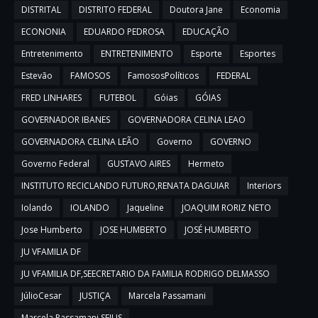
DISTRITAL
DISTRITO FEDERAL
Doutora Jane
Economia
ECONONIA
EDUARDO PEDROSA
EDUCAÇÃO
Entretenimento
ENTRETENIMENTO
Esporte
Esportes
Estevão
FAMOSOS
FamososPolíticos
FEDERAL
FRED LINHARES
FUTEBOL
Góias
GÓIAS
GOVERNADOR IBANES
GOVERNADORA CELINA LEAO
GOVERNADORA CELINA LEÃO
Governo
GOVERNO
Governo Federal
GUSTAVO AIRES
Hermeto
INSTITUTO RECICLANDO FUTURO,RENATA DAGUIAR
Interiors
Iolando
IOLANDO
Jaqueline
JOAQUIM RORIZ NETO
Jose Humberto
JOSE HUMBERTO
JOSÉ HUMBERTO
JU VFAMILIA DF
JU VFAMILIA DF,SEECRETARIO DA FAMILIA RODRIGO DELMASSO
JúlioCesar
JUSTIÇA
Marcela Passamani
Marcela Passamani,SEJUS