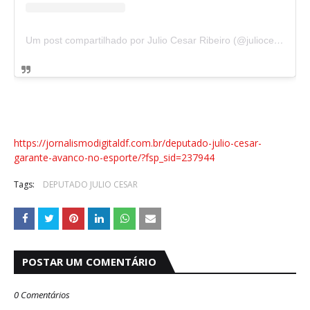
Um post compartilhado por Julio Cesar Ribeiro (@juliocesarribeiro)
https://jornalismodigitaldf.com.br/deputado-julio-cesar-
garante-avanco-no-esporte/?fsp_sid=237944
Tags:
DEPUTADO JULIO CESAR
POSTAR UM COMENTÁRIO
0 Comentários