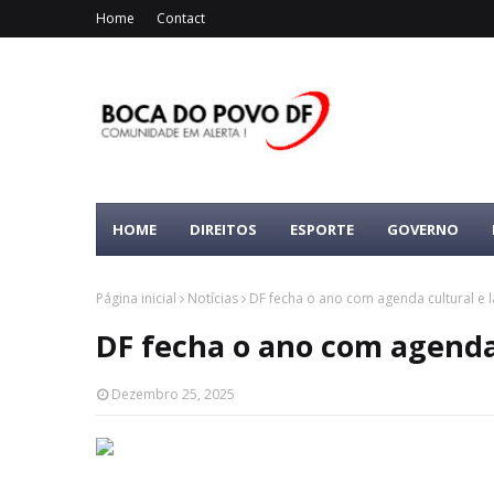
Home
Contact
HOME
DIREITOS
ESPORTE
GOVERNO
Página inicial
Notícias
DF fecha o ano com agenda cultural e l
DF fecha o ano com agenda 
Dezembro 25, 2025