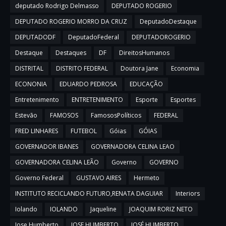
deputado Rodrigo Delmasso
DEPUTADO ROGERIO
DEPUTADO ROGERIO MORRO DA CRUZ
DeputadoDestaque
DEPUTADODF
DeputadoFederal
DEPUTADOROGERIO
Destaque
Destaques
DF
DireitosHumanos
DISTRITAL
DISTRITO FEDERAL
Doutora Jane
Economia
ECONONIA
EDUARDO PEDROSA
EDUCAÇÃO
Entretenimento
ENTRETENIMENTO
Esporte
Esportes
Estevão
FAMOSOS
FamososPolíticos
FEDERAL
FRED LINHARES
FUTEBOL
Góias
GÓIAS
GOVERNADOR IBANES
GOVERNADORA CELINA LEAO
GOVERNADORA CELINA LEÃO
Governo
GOVERNO
Governo Federal
GUSTAVO AIRES
Hermeto
INSTITUTO RECICLANDO FUTURO,RENATA DAGUIAR
Interiors
Iolando
IOLANDO
Jaqueline
JOAQUIM RORIZ NETO
Jose Humberto
JOSE HUMBERTO
JOSÉ HUMBERTO