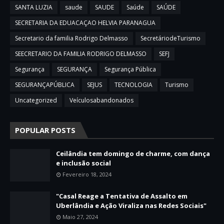
SANTA LUZIA
saude
SAUDE
Saúde
SAÚDE
SECRETARIA DA EDUACAÇAO HELVIA PARANAGUA
Secretario da familia Rodrigo Delmasso
SecretáriodeTurismo
SEECRETARIO DA FAMILIA RODRIGO DELMASSO
SEFJ
Segurança
SEGURANÇA
Segurança Pública
SEGURANÇAPÚBLICA
SEJUS
TECNOLOGIA
Turismo
Uncategorized
Veículosabandonados
POPULAR POSTS
Ceilândia tem domingo de charme, com dança
e inclusão social
Fevereiro 18, 2024
"Casal Reage a Tentativa de Assalto em
Uberlândia e Ação Viraliza nas Redes Sociais"
Maio 27, 2024