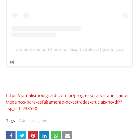
Um post compartilhado por Scia Estrutural (@admscia)
https://jornalismodigitaldf.com.br/progresso-a-vista-iniciados-
trabalhos-para-asfaltamento-de-estradas-cruciais-no-df/?
fsp_sid=238590
Tags:
Administrações