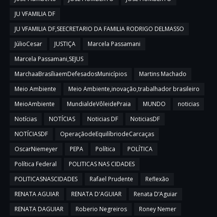
JU VFAMILIA DF
JU VFAMILIA DF,SEECRETARIO DA FAMILIA RODRIGO DELMASSO
JúlioCesar
JUSTIÇA
Marcela Passamani
Marcela Passamani,SEJUS
MarchaaBrasíliaemDefesadosMunicípios
Martins Machado
Meio Ambiente
Meio Ambiente,inovação,trabalhador brasileiro
MeioAmbiente
MundialdeVôleidePraia
MUNDO
noticias
Notícias
NOTÍCIAS
Noticias DF
NoticiasDF
NOTÍCIASDF
OperaçãodeEquilíbriodeCarcaças
OscarNiemeyer
PEPA
Política
POLÍTICA
Política Federal
POLITICAS NAS CIDADES
POLITICASNASCIDADES
Rafael Prudente
Reflexão
RENATA AGUIAR
RENATA D'AGUIAR
Renata D’Aguiar
RENATA DAGUIAR
Roberio Negreiros
Roney Nemer