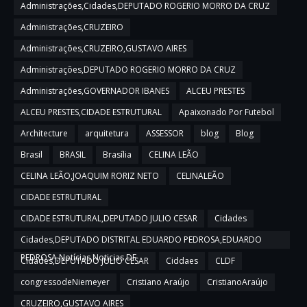
Administrações,Cidades,DEPUTADO ROGERIO MORRO DA CRUZ
Administrações,CRUZEIRO
Administrações,CRUZEIRO,GUSTAVO AIRES
Administrações,DEPUTADO ROGERIO MORRO DA CRUZ
Administrações,GOVERNADOR IBANES
ALCEU PRESTES
ALCEU PRESTES,CIDADE ESTRUTURAL
Apaixonado Por Futebol
Architecture
arquitetura
ASSESSOR
blog
Blog
Brasil
BRASIL
Brasília
CELINA LEÃO
CELINA LEÃO,JOAQUIM RORIZ NETO
CELINALEÃO
CIDADE ESTRUTURAL
CIDADE ESTRUTURAL,DEPUTADO JULIO CESAR
Cidades
Cidades,DEPUTADO DISTRITAL EDUARDO PEDROSA,EDUARDO
PEDROSA,Notícias,Noticias DF
Cidades,DEPUTADO JULIO CESAR
Ciddaes
CLDF
congressodeNiemeyer
Cristiano Araújo
CristianoAraújo
CRUZEIRO,GUSTAVO AIRES