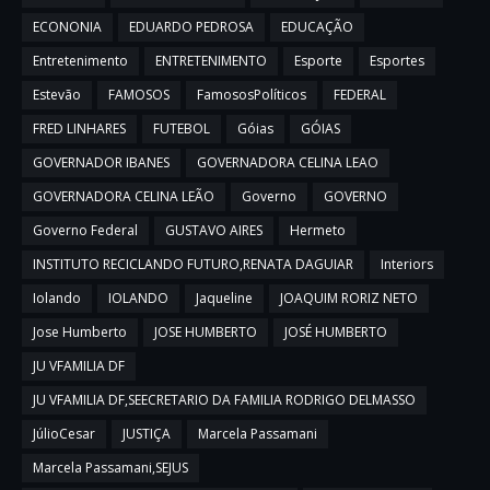
ECONONIA
EDUARDO PEDROSA
EDUCAÇÃO
Entretenimento
ENTRETENIMENTO
Esporte
Esportes
Estevão
FAMOSOS
FamososPolíticos
FEDERAL
FRED LINHARES
FUTEBOL
Góias
GÓIAS
GOVERNADOR IBANES
GOVERNADORA CELINA LEAO
GOVERNADORA CELINA LEÃO
Governo
GOVERNO
Governo Federal
GUSTAVO AIRES
Hermeto
INSTITUTO RECICLANDO FUTURO,RENATA DAGUIAR
Interiors
Iolando
IOLANDO
Jaqueline
JOAQUIM RORIZ NETO
Jose Humberto
JOSE HUMBERTO
JOSÉ HUMBERTO
JU VFAMILIA DF
JU VFAMILIA DF,SEECRETARIO DA FAMILIA RODRIGO DELMASSO
JúlioCesar
JUSTIÇA
Marcela Passamani
Marcela Passamani,SEJUS