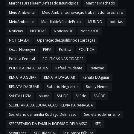
MarchaaBrasíliaemDefesadosMunicípios
Martins Machado
Meio Ambiente
Meio Ambiente,inovação,trabalhador brasileiro
MeioAmbiente
MundialdeVôleidePraia
MUNDO
noticias
Notícias
NOTÍCIAS
Noticias DF
NoticiasDF
NOTÍCIASDF
OperaçãodeEquilíbriodeCarcaças
OscarNiemeyer
PEPA
Política
POLÍTICA
Política Federal
POLITICAS NAS CIDADES
POLITICASNASCIDADES
Rafael Prudente
Reflexão
RENATA AGUIAR
RENATA D'AGUIAR
Renata D’Aguiar
RENATA DAGUIAR
Roberio Negreiros
Roney Nemer
SANTA LUZIA
saude
SAUDE
Saúde
SAÚDE
SECRETARIA DA EDUACAÇAO HELVIA PARANAGUA
Secretario da familia Rodrigo Delmasso
SecretáriodeTurismo
SEECRETARIO DA FAMILIA RODRIGO DELMASSO
SEFJ
Segurança
SEGURANÇA
Segurança Pública