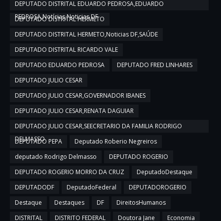
DEPUTADO DISTRITAL EDUARDO PEDROSA,EDUARDO
PEDROSA,Notícias,Noticias DF
DEPUTADO DISTRITAL HERMETO
DEPUTADO DISTRITAL HERMETO,Noticias DF,SAÚDE
DEPUTADO DISTRITAL RICARDO VALE
DEPUTADO EDUARDO PEDROSA
DEPUTADO FRED LINHARES
DEPUTADO JULIO CESAR
DEPUTADO JULIO CESAR,GOVERNADOR IBANES
DEPUTADO JULIO CESAR,RENATA DAGUIAR
DEPUTADO JULIO CESAR,SEECRETARIO DA FAMILIA RODRIGO
DELMASSO
DEPUTADO PEPA
Deputado Roberio Negreiros
deputado Rodrigo Delmasso
DEPUTADO ROGERIO
DEPUTADO ROGERIO MORRO DA CRUZ
DeputadoDestaque
DEPUTADODF
DeputadoFederal
DEPUTADOROGERIO
Destaque
Destaques
DF
DireitosHumanos
DISTRITAL
DISTRITO FEDERAL
Doutora Jane
Economia