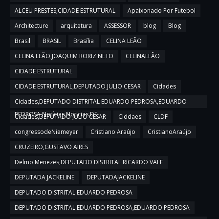
ALCEU PRESTES,CIDADE ESTRUTURAL
Apaixonado Por Futebol
Architecture
arquitetura
ASSESSOR
blog
Blog
Brasil
BRASIL
Brasília
CELINA LEÃO
CELINA LEÃO,JOAQUIM RORIZ NETO
CELINALEÃO
CIDADE ESTRUTURAL
CIDADE ESTRUTURAL,DEPUTADO JULIO CESAR
Cidades
Cidades,DEPUTADO DISTRITAL EDUARDO PEDROSA,EDUARDO
PEDROSA,Notícias,Noticias DF
Cidades,DEPUTADO JULIO CESAR
Ciddaes
CLDF
congressodeNiemeyer
Cristiano Araújo
CristianoAraújo
CRUZEIRO,GUSTAVO AIRES
Delmo Menezes,DEPUTADO DISTRITAL RICARDO VALE
DEPUTADA JACKELINE
DEPUTADAJACKELINE
DEPUTADO DISTRITAL EDUARDO PEDROSA
DEPUTADO DISTRITAL EDUARDO PEDROSA,EDUARDO PEDROSA