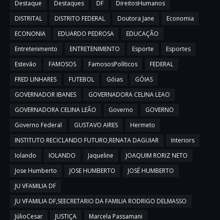
Destaque
Destaques
DF
DireitosHumanos
DISTRITAL
DISTRITO FEDERAL
Doutora Jane
Economia
ECONONIA
EDUARDO PEDROSA
EDUCAÇÃO
Entretenimento
ENTRETENIMENTO
Esporte
Esportes
Estevão
FAMOSOS
FamososPolíticos
FEDERAL
FRED LINHARES
FUTEBOL
Góias
GÓIAS
GOVERNADOR IBANES
GOVERNADORA CELINA LEAO
GOVERNADORA CELINA LEÃO
Governo
GOVERNO
Governo Federal
GUSTAVO AIRES
Hermeto
INSTITUTO RECICLANDO FUTURO,RENATA DAGUIAR
Interiors
Iolando
IOLANDO
Jaqueline
JOAQUIM RORIZ NETO
Jose Humberto
JOSE HUMBERTO
JOSÉ HUMBERTO
JU VFAMILIA DF
JU VFAMILIA DF,SEECRETARIO DA FAMILIA RODRIGO DELMASSO
JúlioCesar
JUSTIÇA
Marcela Passamani