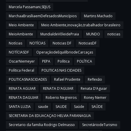
Marcela Passamani,SEJUS
MarchaaBrasíliaemDefesadosMunicípios
Martins Machado
Meio Ambiente
Meio Ambiente,inovação,trabalhador brasileiro
MeioAmbiente
MundialdeVôleidePraia
MUNDO
noticias
Notícias
NOTÍCIAS
Noticias DF
NoticiasDF
NOTÍCIASDF
OperaçãodeEquilíbriodeCarcaças
OscarNiemeyer
PEPA
Política
POLÍTICA
Política Federal
POLITICAS NAS CIDADES
POLITICASNASCIDADES
Rafael Prudente
Reflexão
RENATA AGUIAR
RENATA D'AGUIAR
Renata D’Aguiar
RENATA DAGUIAR
Roberio Negreiros
Roney Nemer
SANTA LUZIA
saude
SAUDE
Saúde
SAÚDE
SECRETARIA DA EDUACAÇAO HELVIA PARANAGUA
Secretario da familia Rodrigo Delmasso
SecretáriodeTurismo