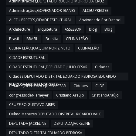
Administrações,DEPUTADO ROGERIO MORRO DA CRUZ
Administrações,GOVERNADOR IBANES
ALCEU PRESTES
ALCEU PRESTES,CIDADE ESTRUTURAL
Apaixonado Por Futebol
Architecture
arquitetura
ASSESSOR
blog
Blog
Brasil
BRASIL
Brasília
CELINA LEÃO
CELINA LEÃO,JOAQUIM RORIZ NETO
CELINALEÃO
CIDADE ESTRUTURAL
CIDADE ESTRUTURAL,DEPUTADO JULIO CESAR
Cidades
Cidades,DEPUTADO DISTRITAL EDUARDO PEDROSA,EDUARDO
PEDROSA,Notícias,Noticias DF
Cidades,DEPUTADO JULIO CESAR
Ciddaes
CLDF
congressodeNiemeyer
Cristiano Araújo
CristianoAraújo
CRUZEIRO,GUSTAVO AIRES
Delmo Menezes,DEPUTADO DISTRITAL RICARDO VALE
DEPUTADA JACKELINE
DEPUTADAJACKELINE
DEPUTADO DISTRITAL EDUARDO PEDROSA