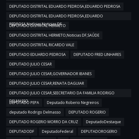
DEPUTADO DISTRITAL EDUARDO PEDROSA,EDUARDO PEDROSA
DEPUTADO DISTRITAL EDUARDO PEDROSA,EDUARDO
PEDROSA,Notícias,Noticias DF
DEPUTADO DISTRITAL HERMETO
DEPUTADO DISTRITAL HERMETO,Noticias DF,SAÚDE
DEPUTADO DISTRITAL RICARDO VALE
DEPUTADO EDUARDO PEDROSA
DEPUTADO FRED LINHARES
DEPUTADO JULIO CESAR
DEPUTADO JULIO CESAR,GOVERNADOR IBANES
DEPUTADO JULIO CESAR,RENATA DAGUIAR
DEPUTADO JULIO CESAR,SEECRETARIO DA FAMILIA RODRIGO
DELMASSO
DEPUTADO PEPA
Deputado Roberio Negreiros
deputado Rodrigo Delmasso
DEPUTADO ROGERIO
DEPUTADO ROGERIO MORRO DA CRUZ
DeputadoDestaque
DEPUTADODF
DeputadoFederal
DEPUTADOROGERIO