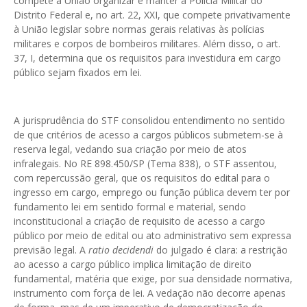
compete à União organizar e manter a Polícia Militar do
Distrito Federal e, no art. 22, XXI, que compete privativamente
à União legislar sobre normas gerais relativas às polícias
militares e corpos de bombeiros militares. Além disso, o art.
37, I, determina que os requisitos para investidura em cargo
público sejam fixados em lei.
A jurisprudência do STF consolidou entendimento no sentido
de que critérios de acesso a cargos públicos submetem-se à
reserva legal, vedando sua criação por meio de atos
infralegais. No RE 898.450/SP (Tema 838), o STF assentou,
com repercussão geral, que os requisitos do edital para o
ingresso em cargo, emprego ou função pública devem ter por
fundamento lei em sentido formal e material, sendo
inconstitucional a criação de requisito de acesso a cargo
público por meio de edital ou ato administrativo sem expressa
previsão legal. A
ratio decidendi
do julgado é clara: a restrição
ao acesso a cargo público implica limitação de direito
fundamental, matéria que exige, por sua densidade normativa,
instrumento com força de lei. A vedação não decorre apenas