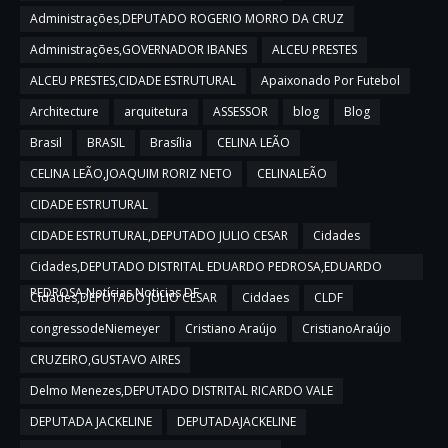
Administrações,DEPUTADO ROGERIO MORRO DA CRUZ
Administrações,GOVERNADOR IBANES
ALCEU PRESTES
ALCEU PRESTES,CIDADE ESTRUTURAL
Apaixonado Por Futebol
Architecture
arquitetura
ASSESSOR
blog
Blog
Brasil
BRASIL
Brasília
CELINA LEÃO
CELINA LEÃO,JOAQUIM RORIZ NETO
CELINALEÃO
CIDADE ESTRUTURAL
CIDADE ESTRUTURAL,DEPUTADO JULIO CESAR
Cidades
Cidades,DEPUTADO DISTRITAL EDUARDO PEDROSA,EDUARDO
PEDROSA,Notícias,Noticias DF
Cidades,DEPUTADO JULIO CESAR
Ciddaes
CLDF
congressodeNiemeyer
Cristiano Araújo
CristianoAraújo
CRUZEIRO,GUSTAVO AIRES
Delmo Menezes,DEPUTADO DISTRITAL RICARDO VALE
DEPUTADA JACKELINE
DEPUTADAJACKELINE