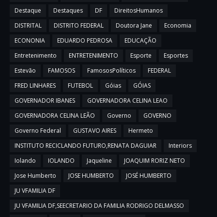
Destaque
Destaques
DF
DireitosHumanos
DISTRITAL
DISTRITO FEDERAL
Doutora Jane
Economia
ECONONIA
EDUARDO PEDROSA
EDUCAÇÃO
Entretenimento
ENTRETENIMENTO
Esporte
Esportes
Estevão
FAMOSOS
FamososPolíticos
FEDERAL
FRED LINHARES
FUTEBOL
Góias
GÓIAS
GOVERNADOR IBANES
GOVERNADORA CELINA LEAO
GOVERNADORA CELINA LEÃO
Governo
GOVERNO
Governo Federal
GUSTAVO AIRES
Hermeto
INSTITUTO RECICLANDO FUTURO,RENATA DAGUIAR
Interiors
Iolando
IOLANDO
Jaqueline
JOAQUIM RORIZ NETO
Jose Humberto
JOSE HUMBERTO
JOSÉ HUMBERTO
JU VFAMILIA DF
JU VFAMILIA DF,SEECRETARIO DA FAMILIA RODRIGO DELMASSO