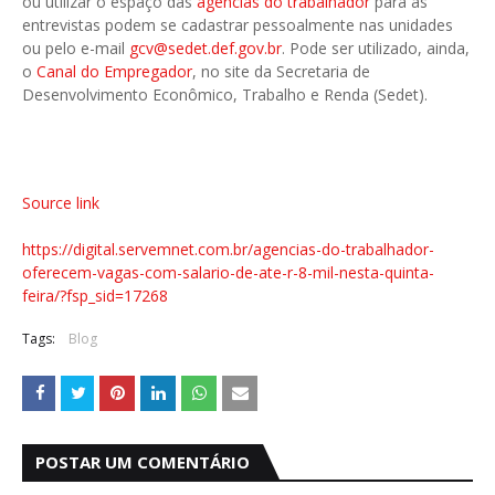
ou utilizar o espaço das
agências do trabalhador
para as
entrevistas podem se cadastrar pessoalmente nas unidades
ou pelo e-mail
gcv@sedet.def.gov.br
. Pode ser utilizado, ainda,
o
Canal do Empregador
, no site da Secretaria de
Desenvolvimento Econômico, Trabalho e Renda (Sedet).
Source link
https://digital.servemnet.com.br/agencias-do-trabalhador-
oferecem-vagas-com-salario-de-ate-r-8-mil-nesta-quinta-
feira/?fsp_sid=17268
Tags:
Blog
POSTAR UM COMENTÁRIO