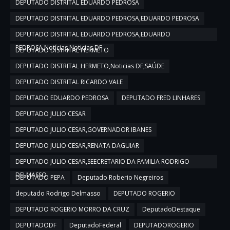
DEPUTADO DISTRITAL EDUARDO PEDROSA
DEPUTADO DISTRITAL EDUARDO PEDROSA,EDUARDO PEDROSA
DEPUTADO DISTRITAL EDUARDO PEDROSA,EDUARDO
PEDROSA,Notícias,Noticias DF
DEPUTADO DISTRITAL HERMETO
DEPUTADO DISTRITAL HERMETO,Noticias DF,SAÚDE
DEPUTADO DISTRITAL RICARDO VALE
DEPUTADO EDUARDO PEDROSA
DEPUTADO FRED LINHARES
DEPUTADO JULIO CESAR
DEPUTADO JULIO CESAR,GOVERNADOR IBANES
DEPUTADO JULIO CESAR,RENATA DAGUIAR
DEPUTADO JULIO CESAR,SEECRETARIO DA FAMILIA RODRIGO
DELMASSO
DEPUTADO PEPA
Deputado Roberio Negreiros
deputado Rodrigo Delmasso
DEPUTADO ROGERIO
DEPUTADO ROGERIO MORRO DA CRUZ
DeputadoDestaque
DEPUTADODF
DeputadoFederal
DEPUTADOROGERIO