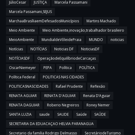
JúlioCesar
JUSTIÇA
Marcela Passamani
Marcela Passamani,SEJUS
MarchaaBrasíliaemDefesadosMunicípios
Martins Machado
Meio Ambiente
Meio Ambiente,inovação,trabalhador brasileiro
MeioAmbiente
MundialdeVôleidePraia
MUNDO
noticias
Notícias
NOTÍCIAS
Noticias DF
NoticiasDF
NOTÍCIASDF
OperaçãodeEquilíbriodeCarcaças
OscarNiemeyer
PEPA
Política
POLÍTICA
Política Federal
POLITICAS NAS CIDADES
POLITICASNASCIDADES
Rafael Prudente
Reflexão
RENATA AGUIAR
RENATA D'AGUIAR
Renata D’Aguiar
RENATA DAGUIAR
Roberio Negreiros
Roney Nemer
SANTA LUZIA
saude
SAUDE
Saúde
SAÚDE
SECRETARIA DA EDUACAÇAO HELVIA PARANAGUA
Secretario da familia Rodrigo Delmasso
SecretáriodeTurismo