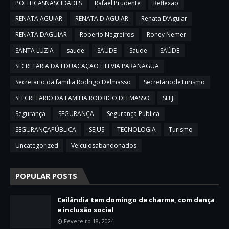
POLITICASNASCIDADES
Rafael Prudente
Reflexão
RENATA AGUIAR
RENATA D'AGUIAR
Renata D’Aguiar
RENATA DAGUIAR
Roberio Negreiros
Roney Nemer
SANTA LUZIA
saude
SAUDE
Saúde
SAÚDE
SECRETARIA DA EDUACAÇAO HELVIA PARANAGUA
Secretario da familia Rodrigo Delmasso
SecretáriodeTurismo
SEECRETARIO DA FAMILIA RODRIGO DELMASSO
SEFJ
Segurança
SEGURANÇA
Segurança Pública
SEGURANÇAPÚBLICA
SEJUS
TECNOLOGIA
Turismo
Uncategorized
Veículosabandonados
POPULAR POSTS
Ceilândia tem domingo de charme, com dança
e inclusão social
Fevereiro 18, 2024