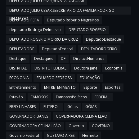
DEPUTADO JULIO CESAR,RENATA DAGUIAR
DEPUTADO JULIO CESAR,SEECRETARIO DA FAMILIA RODRIGO
DELMASSO
DEPUTADO PEPA
Deputado Roberio Negreiros
deputado Rodrigo Delmasso
DEPUTADO ROGERIO
DEPUTADO ROGERIO MORRO DA CRUZ
DeputadoDestaque
DEPUTADODF
DeputadoFederal
DEPUTADOROGERIO
Destaque
Destaques
DF
DireitosHumanos
DISTRITAL
DISTRITO FEDERAL
Doutora Jane
Economia
ECONONIA
EDUARDO PEDROSA
EDUCAÇÃO
Entretenimento
ENTRETENIMENTO
Esporte
Esportes
Estevão
FAMOSOS
FamososPolíticos
FEDERAL
FRED LINHARES
FUTEBOL
Góias
GÓIAS
GOVERNADOR IBANES
GOVERNADORA CELINA LEAO
GOVERNADORA CELINA LEÃO
Governo
GOVERNO
Governo Federal
GUSTAVO AIRES
Hermeto