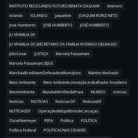
INSTITUTO RECICLANDO FUTURO,RENATA DAGUIAR
Interiors
Iolando
IOLANDO
Jaqueline
JOAQUIM RORIZ NETO
Jose Humberto
JOSE HUMBERTO
JOSÉ HUMBERTO
JU VFAMILIA DF
JU VFAMILIA DF,SEECRETARIO DA FAMILIA RODRIGO DELMASSO
JúlioCesar
JUSTIÇA
Marcela Passamani
Marcela Passamani,SEJUS
MarchaaBrasíliaemDefesadosMunicípios
Martins Machado
Meio Ambiente
Meio Ambiente,inovação,trabalhador brasileiro
MeioAmbiente
MundialdeVôleidePraia
MUNDO
noticias
Notícias
NOTÍCIAS
Noticias DF
NoticiasDF
NOTÍCIASDF
OperaçãodeEquilíbriodeCarcaças
OscarNiemeyer
PEPA
Política
POLÍTICA
Política Federal
POLITICAS NAS CIDADES