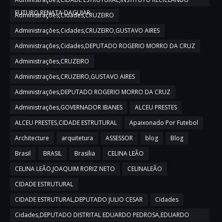
FUTURO,RENATA DAGUIAR
Administrações,Cidades,CRUZEIRO
Administrações,Cidades,CRUZEIRO,GUSTAVO AIRES
Administrações,Cidades,DEPUTADO ROGERIO MORRO DA CRUZ
Administrações,CRUZEIRO
Administrações,CRUZEIRO,GUSTAVO AIRES
Administrações,DEPUTADO ROGERIO MORRO DA CRUZ
Administrações,GOVERNADOR IBANES
ALCEU PRESTES
ALCEU PRESTES,CIDADE ESTRUTURAL
Apaixonado Por Futebol
Architecture
arquitetura
ASSESSOR
blog
Blog
Brasil
BRASIL
Brasília
CELINA LEÃO
CELINA LEÃO,JOAQUIM RORIZ NETO
CELINALEÃO
CIDADE ESTRUTURAL
CIDADE ESTRUTURAL,DEPUTADO JULIO CESAR
Cidades
Cidades,DEPUTADO DISTRITAL EDUARDO PEDROSA,EDUARDO