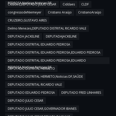
PEDROSA,Notícias,Noticias DF
Cidades,DEPUTADO JULIO CESAR
Ciddaes
CLDF
congressodeNiemeyer
Cristiano Araújo
CristianoAraújo
CRUZEIRO,GUSTAVO AIRES
Delmo Menezes,DEPUTADO DISTRITAL RICARDO VALE
DEPUTADA JACKELINE
DEPUTADAJACKELINE
DEPUTADO DISTRITAL EDUARDO PEDROSA
DEPUTADO DISTRITAL EDUARDO PEDROSA,EDUARDO PEDROSA
DEPUTADO DISTRITAL EDUARDO PEDROSA,EDUARDO
PEDROSA,Notícias,Noticias DF
DEPUTADO DISTRITAL HERMETO
DEPUTADO DISTRITAL HERMETO,Noticias DF,SAÚDE
DEPUTADO DISTRITAL RICARDO VALE
DEPUTADO EDUARDO PEDROSA
DEPUTADO FRED LINHARES
DEPUTADO JULIO CESAR
DEPUTADO JULIO CESAR,GOVERNADOR IBANES