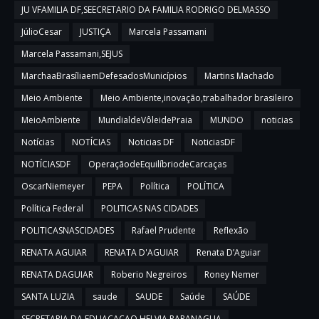
JU VFAMILIA DF,SEECRETARIO DA FAMILIA RODRIGO DELMASSO
JúlioCesar
JUSTIÇA
Marcela Passamani
Marcela Passamani,SEJUS
MarchaaBrasíliaemDefesadosMunicípios
Martins Machado
Meio Ambiente
Meio Ambiente,inovação,trabalhador brasileiro
MeioAmbiente
MundialdeVôleidePraia
MUNDO
noticias
Notícias
NOTÍCIAS
Noticias DF
NoticiasDF
NOTÍCIASDF
OperaçãodeEquilíbriodeCarcaças
OscarNiemeyer
PEPA
Política
POLÍTICA
Política Federal
POLITICAS NAS CIDADES
POLITICASNASCIDADES
Rafael Prudente
Reflexão
RENATA AGUIAR
RENATA D'AGUIAR
Renata D’Aguiar
RENATA DAGUIAR
Roberio Negreiros
Roney Nemer
SANTA LUZIA
saude
SAUDE
Saúde
SAÚDE
SECRETARIA DA EDUACAÇAO HELVIA PARANAGUA