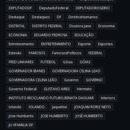
DEPUTADODF
DeputadoFederal
DEPUTADOROGERIO
Destaque
Destaques
DF
DireitosHumanos
DISTRITAL
DISTRITO FEDERAL
Doutora Jane
Economia
ECONONIA
EDUARDO PEDROSA
EDUCAÇÃO
Entretenimento
ENTRETENIMENTO
Esporte
Esportes
Estevão
FAMOSOS
FamososPolíticos
FEDERAL
FRED LINHARES
FUTEBOL
Góias
GÓIAS
GOVERNADOR IBANES
GOVERNADORA CELINA LEAO
GOVERNADORA CELINA LEÃO
Governo
GOVERNO
Governo Federal
GUSTAVO AIRES
Hermeto
INSTITUTO RECICLANDO FUTURO,RENATA DAGUIAR
Interiors
Iolando
IOLANDO
Jaqueline
JOAQUIM RORIZ NETO
Jose Humberto
JOSE HUMBERTO
JOSÉ HUMBERTO
JU VFAMILIA DF