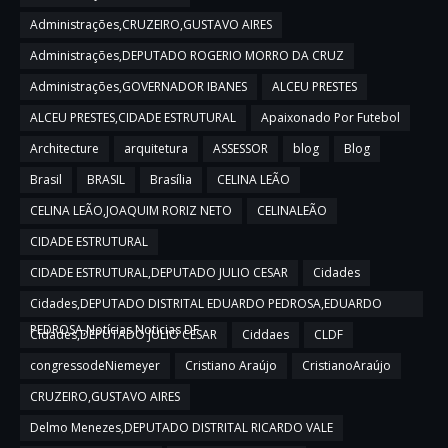
Administrações,CRUZEIRO,GUSTAVO AIRES
Administrações,DEPUTADO ROGERIO MORRO DA CRUZ
Administrações,GOVERNADOR IBANES
ALCEU PRESTES
ALCEU PRESTES,CIDADE ESTRUTURAL
Apaixonado Por Futebol
Architecture
arquitetura
ASSESSOR
blog
Blog
Brasil
BRASIL
Brasília
CELINA LEÃO
CELINA LEÃO,JOAQUIM RORIZ NETO
CELINALEÃO
CIDADE ESTRUTURAL
CIDADE ESTRUTURAL,DEPUTADO JULIO CESAR
Cidades
Cidades,DEPUTADO DISTRITAL EDUARDO PEDROSA,EDUARDO
PEDROSA,Notícias,Noticias DF
Cidades,DEPUTADO JULIO CESAR
Ciddaes
CLDF
congressodeNiemeyer
Cristiano Araújo
CristianoAraújo
CRUZEIRO,GUSTAVO AIRES
Delmo Menezes,DEPUTADO DISTRITAL RICARDO VALE