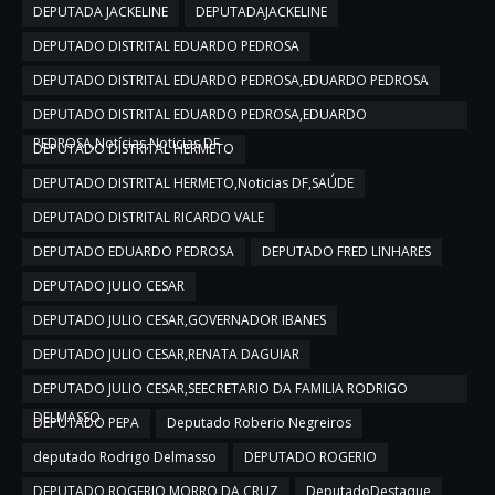
DEPUTADA JACKELINE
DEPUTADAJACKELINE
DEPUTADO DISTRITAL EDUARDO PEDROSA
DEPUTADO DISTRITAL EDUARDO PEDROSA,EDUARDO PEDROSA
DEPUTADO DISTRITAL EDUARDO PEDROSA,EDUARDO
PEDROSA,Notícias,Noticias DF
DEPUTADO DISTRITAL HERMETO
DEPUTADO DISTRITAL HERMETO,Noticias DF,SAÚDE
DEPUTADO DISTRITAL RICARDO VALE
DEPUTADO EDUARDO PEDROSA
DEPUTADO FRED LINHARES
DEPUTADO JULIO CESAR
DEPUTADO JULIO CESAR,GOVERNADOR IBANES
DEPUTADO JULIO CESAR,RENATA DAGUIAR
DEPUTADO JULIO CESAR,SEECRETARIO DA FAMILIA RODRIGO
DELMASSO
DEPUTADO PEPA
Deputado Roberio Negreiros
deputado Rodrigo Delmasso
DEPUTADO ROGERIO
DEPUTADO ROGERIO MORRO DA CRUZ
DeputadoDestaque