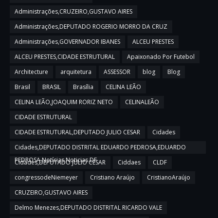
Administrações,CRUZEIRO,GUSTAVO AIRES
Administrações,DEPUTADO ROGERIO MORRO DA CRUZ
Administrações,GOVERNADOR IBANES
ALCEU PRESTES
ALCEU PRESTES,CIDADE ESTRUTURAL
Apaixonado Por Futebol
Architecture
arquitetura
ASSESSOR
blog
Blog
Brasil
BRASIL
Brasília
CELINA LEÃO
CELINA LEÃO,JOAQUIM RORIZ NETO
CELINALEÃO
CIDADE ESTRUTURAL
CIDADE ESTRUTURAL,DEPUTADO JULIO CESAR
Cidades
Cidades,DEPUTADO DISTRITAL EDUARDO PEDROSA,EDUARDO
PEDROSA,Notícias,Noticias DF
Cidades,DEPUTADO JULIO CESAR
Ciddaes
CLDF
congressodeNiemeyer
Cristiano Araújo
CristianoAraújo
CRUZEIRO,GUSTAVO AIRES
Delmo Menezes,DEPUTADO DISTRITAL RICARDO VALE