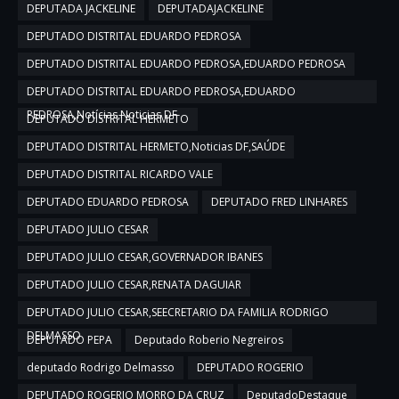
DEPUTADA JACKELINE
DEPUTADAJACKELINE
DEPUTADO DISTRITAL EDUARDO PEDROSA
DEPUTADO DISTRITAL EDUARDO PEDROSA,EDUARDO PEDROSA
DEPUTADO DISTRITAL EDUARDO PEDROSA,EDUARDO
PEDROSA,Notícias,Noticias DF
DEPUTADO DISTRITAL HERMETO
DEPUTADO DISTRITAL HERMETO,Noticias DF,SAÚDE
DEPUTADO DISTRITAL RICARDO VALE
DEPUTADO EDUARDO PEDROSA
DEPUTADO FRED LINHARES
DEPUTADO JULIO CESAR
DEPUTADO JULIO CESAR,GOVERNADOR IBANES
DEPUTADO JULIO CESAR,RENATA DAGUIAR
DEPUTADO JULIO CESAR,SEECRETARIO DA FAMILIA RODRIGO
DELMASSO
DEPUTADO PEPA
Deputado Roberio Negreiros
deputado Rodrigo Delmasso
DEPUTADO ROGERIO
DEPUTADO ROGERIO MORRO DA CRUZ
DeputadoDestaque