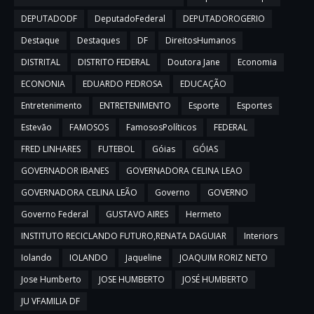
DEPUTADODF
DeputadoFederal
DEPUTADOROGERIO
Destaque
Destaques
DF
DireitosHumanos
DISTRITAL
DISTRITO FEDERAL
Doutora Jane
Economia
ECONONIA
EDUARDO PEDROSA
EDUCAÇÃO
Entretenimento
ENTRETENIMENTO
Esporte
Esportes
Estevão
FAMOSOS
FamososPolíticos
FEDERAL
FRED LINHARES
FUTEBOL
Góias
GÓIAS
GOVERNADOR IBANES
GOVERNADORA CELINA LEAO
GOVERNADORA CELINA LEÃO
Governo
GOVERNO
Governo Federal
GUSTAVO AIRES
Hermeto
INSTITUTO RECICLANDO FUTURO,RENATA DAGUIAR
Interiors
Iolando
IOLANDO
Jaqueline
JOAQUIM RORIZ NETO
Jose Humberto
JOSE HUMBERTO
JOSÉ HUMBERTO
JU VFAMILIA DF