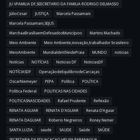
JU VFAMILIA DF,SEECRETARIO DA FAMILIA RODRIGO DELMASSO
JúlioCesar
JUSTIÇA
Marcela Passamani
Marcela Passamani,SEJUS
MarchaaBrasíliaemDefesadosMunicípios
Martins Machado
Meio Ambiente
Meio Ambiente,inovação,trabalhador brasileiro
MeioAmbiente
MundialdeVôleidePraia
MUNDO
noticias
Notícias
NOTÍCIAS
Noticias DF
NoticiasDF
NOTÍCIASDF
OperaçãodeEquilíbriodeCarcaças
OscarNiemeyer
PEPA
Política
POLÍTICA
Política Federal
POLITICAS NAS CIDADES
POLITICASNASCIDADES
Rafael Prudente
Reflexão
RENATA AGUIAR
RENATA D'AGUIAR
Renata D’Aguiar
RENATA DAGUIAR
Roberio Negreiros
Roney Nemer
SANTA LUZIA
saude
SAUDE
Saúde
SAÚDE
SECRETARIA DA EDUACAÇAO HELVIA PARANAGUA