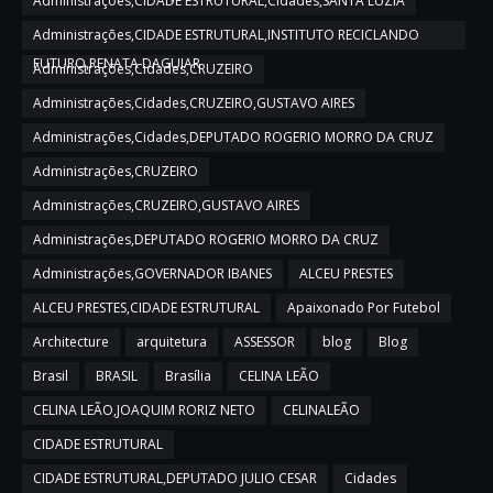
Administrações,CIDADE ESTRUTURAL,Cidades,SANTA LUZIA
Administrações,CIDADE ESTRUTURAL,INSTITUTO RECICLANDO
FUTURO,RENATA DAGUIAR
Administrações,Cidades,CRUZEIRO
Administrações,Cidades,CRUZEIRO,GUSTAVO AIRES
Administrações,Cidades,DEPUTADO ROGERIO MORRO DA CRUZ
Administrações,CRUZEIRO
Administrações,CRUZEIRO,GUSTAVO AIRES
Administrações,DEPUTADO ROGERIO MORRO DA CRUZ
Administrações,GOVERNADOR IBANES
ALCEU PRESTES
ALCEU PRESTES,CIDADE ESTRUTURAL
Apaixonado Por Futebol
Architecture
arquitetura
ASSESSOR
blog
Blog
Brasil
BRASIL
Brasília
CELINA LEÃO
CELINA LEÃO,JOAQUIM RORIZ NETO
CELINALEÃO
CIDADE ESTRUTURAL
CIDADE ESTRUTURAL,DEPUTADO JULIO CESAR
Cidades