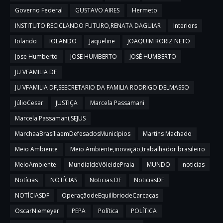
Governo Federal
GUSTAVO AIRES
Hermeto
INSTITUTO RECICLANDO FUTURO,RENATA DAGUIAR
Interiors
Iolando
IOLANDO
Jaqueline
JOAQUIM RORIZ NETO
Jose Humberto
JOSE HUMBERTO
JOSÉ HUMBERTO
JU VFAMILIA DF
JU VFAMILIA DF,SEECRETARIO DA FAMILIA RODRIGO DELMASSO
JúlioCesar
JUSTIÇA
Marcela Passamani
Marcela Passamani,SEJUS
MarchaaBrasíliaemDefesadosMunicípios
Martins Machado
Meio Ambiente
Meio Ambiente,inovação,trabalhador brasileiro
MeioAmbiente
MundialdeVôleidePraia
MUNDO
noticias
Notícias
NOTÍCIAS
Noticias DF
NoticiasDF
NOTÍCIASDF
OperaçãodeEquilíbriodeCarcaças
OscarNiemeyer
PEPA
Política
POLÍTICA