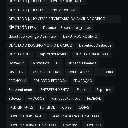
DEPUTADO JULIO CESAR,GOVERNADOR IBANES
DEPUTADO JULIO CESAR,RENATA DAGUIAR
DEPUTADO JULIO CESAR,SEECRETARIO DA FAMILIA RODRIGO
DELMASSO
DEPUTADO PEPA
Deputado Roberio Negreiros
deputado Rodrigo Delmasso
DEPUTADO ROGERIO
DEPUTADO ROGERIO MORRO DA CRUZ
DeputadoDestaque
DEPUTADODF
DeputadoFederal
DEPUTADOROGERIO
Destaque
Destaques
DF
DireitosHumanos
DISTRITAL
DISTRITO FEDERAL
Doutora Jane
Economia
ECONONIA
EDUARDO PEDROSA
EDUCAÇÃO
Entretenimento
ENTRETENIMENTO
Esporte
Esportes
Estevão
FAMOSOS
FamososPolíticos
FEDERAL
FRED LINHARES
FUTEBOL
Góias
GÓIAS
GOVERNADOR IBANES
GOVERNADORA CELINA LEAO
GOVERNADORA CELINA LEÃO
Governo
GOVERNO