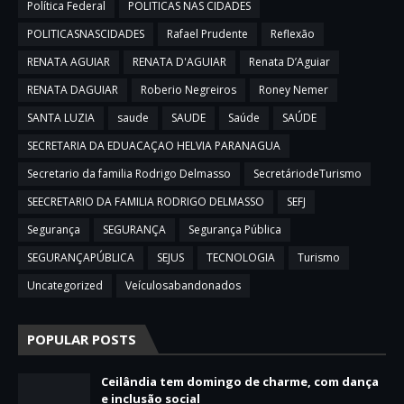
Política Federal
POLITICAS NAS CIDADES
POLITICASNASCIDADES
Rafael Prudente
Reflexão
RENATA AGUIAR
RENATA D'AGUIAR
Renata D’Aguiar
RENATA DAGUIAR
Roberio Negreiros
Roney Nemer
SANTA LUZIA
saude
SAUDE
Saúde
SAÚDE
SECRETARIA DA EDUACAÇAO HELVIA PARANAGUA
Secretario da familia Rodrigo Delmasso
SecretáriodeTurismo
SEECRETARIO DA FAMILIA RODRIGO DELMASSO
SEFJ
Segurança
SEGURANÇA
Segurança Pública
SEGURANÇAPÚBLICA
SEJUS
TECNOLOGIA
Turismo
Uncategorized
Veículosabandonados
POPULAR POSTS
Ceilândia tem domingo de charme, com dança
e inclusão social