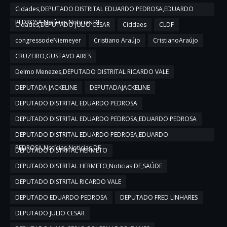
Cidades,DEPUTADO DISTRITAL EDUARDO PEDROSA,EDUARDO
PEDROSA,Notícias,Noticias DF
Cidades,DEPUTADO JULIO CESAR
Ciddaes
CLDF
congressodeNiemeyer
Cristiano Araújo
CristianoAraújo
CRUZEIRO,GUSTAVO AIRES
Delmo Menezes,DEPUTADO DISTRITAL RICARDO VALE
DEPUTADA JACKELINE
DEPUTADAJACKELINE
DEPUTADO DISTRITAL EDUARDO PEDROSA
DEPUTADO DISTRITAL EDUARDO PEDROSA,EDUARDO PEDROSA
DEPUTADO DISTRITAL EDUARDO PEDROSA,EDUARDO
PEDROSA,Notícias,Noticias DF
DEPUTADO DISTRITAL HERMETO
DEPUTADO DISTRITAL HERMETO,Noticias DF,SAÚDE
DEPUTADO DISTRITAL RICARDO VALE
DEPUTADO EDUARDO PEDROSA
DEPUTADO FRED LINHARES
DEPUTADO JULIO CESAR