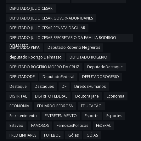
DEPUTADO JULIO CESAR
DEPUTADO JULIO CESAR,GOVERNADOR IBANES
DEPUTADO JULIO CESAR,RENATA DAGUIAR
DEPUTADO JULIO CESAR,SEECRETARIO DA FAMILIA RODRIGO
DELMASSO
DEPUTADO PEPA
Deputado Roberio Negreiros
deputado Rodrigo Delmasso
DEPUTADO ROGERIO
DEPUTADO ROGERIO MORRO DA CRUZ
DeputadoDestaque
DEPUTADODF
DeputadoFederal
DEPUTADOROGERIO
Destaque
Destaques
DF
DireitosHumanos
DISTRITAL
DISTRITO FEDERAL
Doutora Jane
Economia
ECONONIA
EDUARDO PEDROSA
EDUCAÇÃO
Entretenimento
ENTRETENIMENTO
Esporte
Esportes
Estevão
FAMOSOS
FamososPolíticos
FEDERAL
FRED LINHARES
FUTEBOL
Góias
GÓIAS