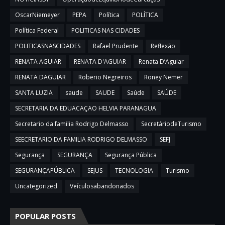
OscarNiemeyer
PEPA
Política
POLÍTICA
Política Federal
POLITICAS NAS CIDADES
POLITICASNASCIDADES
Rafael Prudente
Reflexão
RENATA AGUIAR
RENATA D'AGUIAR
Renata D’Aguiar
RENATA DAGUIAR
Roberio Negreiros
Roney Nemer
SANTA LUZIA
saude
SAUDE
Saúde
SAÚDE
SECRETARIA DA EDUACAÇAO HELVIA PARANAGUA
Secretario da familia Rodrigo Delmasso
SecretáriodeTurismo
SEECRETARIO DA FAMILIA RODRIGO DELMASSO
SEFJ
Segurança
SEGURANÇA
Segurança Pública
SEGURANÇAPÚBLICA
SEJUS
TECNOLOGIA
Turismo
Uncategorized
Veículosabandonados
POPULAR POSTS