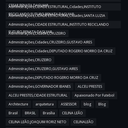
CESAR,RENATA DAGUIAR
Administrações,CIDADE ESTRUTURAL,Cidades,INSTITUTO
RECICLANDO FUTURO,RENATA DAGUIAR
Administrações,CIDADE ESTRUTURAL,Cidades,SANTA LUZIA
Administrações,CIDADE ESTRUTURAL,INSTITUTO RECICLANDO
FUTURO,RENATA DAGUIAR
Administrações,Cidades,CRUZEIRO
Administrações,Cidades,CRUZEIRO,GUSTAVO AIRES
Administrações,Cidades,DEPUTADO ROGERIO MORRO DA CRUZ
Administrações,CRUZEIRO
Administrações,CRUZEIRO,GUSTAVO AIRES
Administrações,DEPUTADO ROGERIO MORRO DA CRUZ
Administrações,GOVERNADOR IBANES
ALCEU PRESTES
ALCEU PRESTES,CIDADE ESTRUTURAL
Apaixonado Por Futebol
Architecture
arquitetura
ASSESSOR
blog
Blog
Brasil
BRASIL
Brasília
CELINA LEÃO
CELINA LEÃO,JOAQUIM RORIZ NETO
CELINALEÃO