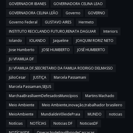
GOVERNADOR IBANES
GOVERNADORA CELINA LEAO
GOVERNADORA CELINA LEÃO
Governo
GOVERNO
Governo Federal
GUSTAVO AIRES
Hermeto
INSTITUTO RECICLANDO FUTURO,RENATA DAGUIAR
Interiors
Iolando
IOLANDO
Jaqueline
JOAQUIM RORIZ NETO
Jose Humberto
JOSE HUMBERTO
JOSÉ HUMBERTO
JU VFAMILIA DF
JU VFAMILIA DF,SEECRETARIO DA FAMILIA RODRIGO DELMASSO
JúlioCesar
JUSTIÇA
Marcela Passamani
Marcela Passamani,SEJUS
MarchaaBrasíliaemDefesadosMunicípios
Martins Machado
Meio Ambiente
Meio Ambiente,inovação,trabalhador brasileiro
MeioAmbiente
MundialdeVôleidePraia
MUNDO
noticias
Notícias
NOTÍCIAS
Noticias DF
NoticiasDF
NOTÍCIASDF
OperaçãodeEquilíbriodeCarcaças