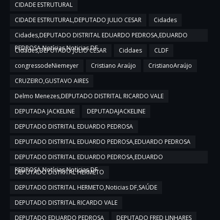
CIDADE ESTRUTURAL
CIDADE ESTRUTURAL,DEPUTADO JULIO CESAR
Cidades
Cidades,DEPUTADO DISTRITAL EDUARDO PEDROSA,EDUARDO
PEDROSA,Notícias,Noticias DF
Cidades,DEPUTADO JULIO CESAR
Ciddaes
CLDF
congressodeNiemeyer
Cristiano Araújo
CristianoAraújo
CRUZEIRO,GUSTAVO AIRES
Delmo Menezes,DEPUTADO DISTRITAL RICARDO VALE
DEPUTADA JACKELINE
DEPUTADAJACKELINE
DEPUTADO DISTRITAL EDUARDO PEDROSA
DEPUTADO DISTRITAL EDUARDO PEDROSA,EDUARDO PEDROSA
DEPUTADO DISTRITAL EDUARDO PEDROSA,EDUARDO
PEDROSA,Notícias,Noticias DF
DEPUTADO DISTRITAL HERMETO
DEPUTADO DISTRITAL HERMETO,Noticias DF,SAÚDE
DEPUTADO DISTRITAL RICARDO VALE
DEPUTADO EDUARDO PEDROSA
DEPUTADO FRED LINHARES