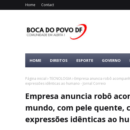
Home
Contact
HOME
DIREITOS
ESPORTE
GOVERNO
Página inicial
TECNOLOGIA
Empresa anuncia robô acompanhan
expressões idênticas ao humano - Jornal Correio
Empresa anuncia robô aco
mundo, com pele quente, 
expressões idênticas ao hu