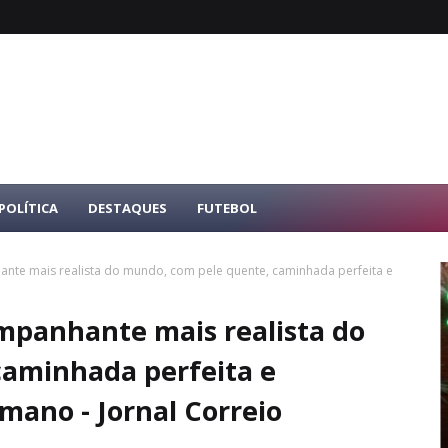
POLÍTICA
DESTAQUES
FUTEBOL
te mais realista do mundo, com pele quente, caminhada perfeita e
mpanhante mais realista do
caminhada perfeita e
mano - Jornal Correio