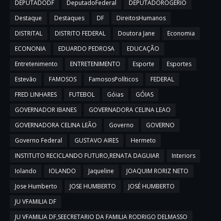
DEPUTADODF
DeputadoFederal
DEPUTADOROGERIO
Destaque
Destaques
DF
DireitosHumanos
DISTRITAL
DISTRITO FEDERAL
Doutora Jane
Economia
ECONONIA
EDUARDO PEDROSA
EDUCAÇÃO
Entretenimento
ENTRETENIMENTO
Esporte
Esportes
Estevão
FAMOSOS
FamososPolíticos
FEDERAL
FRED LINHARES
FUTEBOL
Góias
GÓIAS
GOVERNADOR IBANES
GOVERNADORA CELINA LEAO
GOVERNADORA CELINA LEÃO
Governo
GOVERNO
Governo Federal
GUSTAVO AIRES
Hermeto
INSTITUTO RECICLANDO FUTURO,RENATA DAGUIAR
Interiors
Iolando
IOLANDO
Jaqueline
JOAQUIM RORIZ NETO
Jose Humberto
JOSE HUMBERTO
JOSÉ HUMBERTO
JU VFAMILIA DF
JU VFAMILIA DF,SEECRETARIO DA FAMILIA RODRIGO DELMASSO