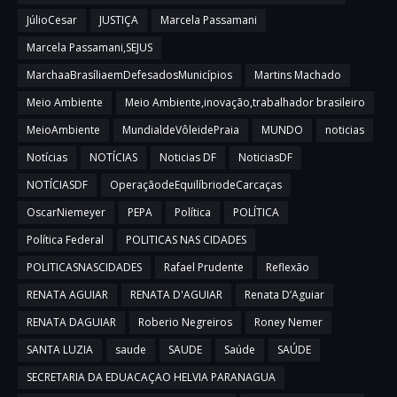
JúlioCesar
JUSTIÇA
Marcela Passamani
Marcela Passamani,SEJUS
MarchaaBrasíliaemDefesadosMunicípios
Martins Machado
Meio Ambiente
Meio Ambiente,inovação,trabalhador brasileiro
MeioAmbiente
MundialdeVôleidePraia
MUNDO
noticias
Notícias
NOTÍCIAS
Noticias DF
NoticiasDF
NOTÍCIASDF
OperaçãodeEquilíbriodeCarcaças
OscarNiemeyer
PEPA
Política
POLÍTICA
Política Federal
POLITICAS NAS CIDADES
POLITICASNASCIDADES
Rafael Prudente
Reflexão
RENATA AGUIAR
RENATA D'AGUIAR
Renata D’Aguiar
RENATA DAGUIAR
Roberio Negreiros
Roney Nemer
SANTA LUZIA
saude
SAUDE
Saúde
SAÚDE
SECRETARIA DA EDUACAÇAO HELVIA PARANAGUA