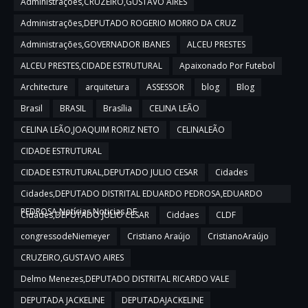
Administrações,CRUZEIRO,GUSTAVO AIRES
Administrações,DEPUTADO ROGERIO MORRO DA CRUZ
Administrações,GOVERNADOR IBANES
ALCEU PRESTES
ALCEU PRESTES,CIDADE ESTRUTURAL
Apaixonado Por Futebol
Architecture
arquitetura
ASSESSOR
blog
Blog
Brasil
BRASIL
Brasília
CELINA LEÃO
CELINA LEÃO,JOAQUIM RORIZ NETO
CELINALEÃO
CIDADE ESTRUTURAL
CIDADE ESTRUTURAL,DEPUTADO JULIO CESAR
Cidades
Cidades,DEPUTADO DISTRITAL EDUARDO PEDROSA,EDUARDO
PEDROSA,Notícias,Noticias DF
Cidades,DEPUTADO JULIO CESAR
Ciddaes
CLDF
congressodeNiemeyer
Cristiano Araújo
CristianoAraújo
CRUZEIRO,GUSTAVO AIRES
Delmo Menezes,DEPUTADO DISTRITAL RICARDO VALE
DEPUTADA JACKELINE
DEPUTADAJACKELINE