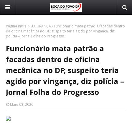
Página inicial
SEGURANÇA
Funcionário mata patrão a facadas dentro
de oficina mecânica no DF; suspeito teria agido por vingança, diz
polícia – Jornal Folha do Progresso
Funcionário mata patrão a
facadas dentro de oficina
mecânica no DF; suspeito teria
agido por vingança, diz polícia –
Jornal Folha do Progresso
Maio 08, 2026