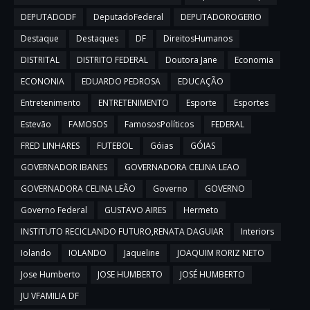
DEPUTADODF
DeputadoFederal
DEPUTADOROGERIO
Destaque
Destaques
DF
DireitosHumanos
DISTRITAL
DISTRITO FEDERAL
Doutora Jane
Economia
ECONONIA
EDUARDO PEDROSA
EDUCAÇÃO
Entretenimento
ENTRETENIMENTO
Esporte
Esportes
Estevão
FAMOSOS
FamososPolíticos
FEDERAL
FRED LINHARES
FUTEBOL
Góias
GÓIAS
GOVERNADOR IBANES
GOVERNADORA CELINA LEAO
GOVERNADORA CELINA LEÃO
Governo
GOVERNO
Governo Federal
GUSTAVO AIRES
Hermeto
INSTITUTO RECICLANDO FUTURO,RENATA DAGUIAR
Interiors
Iolando
IOLANDO
Jaqueline
JOAQUIM RORIZ NETO
Jose Humberto
JOSE HUMBERTO
JOSÉ HUMBERTO
JU VFAMILIA DF