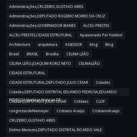
Administrações,CRUZEIRO,GUSTAVO AIRES
Administrações,DEPUTADO ROGERIO MORRO DA CRUZ
Administrações,GOVERNADOR IBANES
ALCEU PRESTES
ALCEU PRESTES,CIDADE ESTRUTURAL
Apaixonado Por Futebol
Architecture
arquitetura
ASSESSOR
blog
Blog
Brasil
BRASIL
Brasília
CELINA LEÃO
CELINA LEÃO,JOAQUIM RORIZ NETO
CELINALEÃO
CIDADE ESTRUTURAL
CIDADE ESTRUTURAL,DEPUTADO JULIO CESAR
Cidades
Cidades,DEPUTADO DISTRITAL EDUARDO PEDROSA,EDUARDO
PEDROSA,Notícias,Noticias DF
Cidades,DEPUTADO JULIO CESAR
Ciddaes
CLDF
congressodeNiemeyer
Cristiano Araújo
CristianoAraújo
CRUZEIRO,GUSTAVO AIRES
Delmo Menezes,DEPUTADO DISTRITAL RICARDO VALE