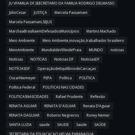
JU VFAMILIA DF,SEECRETARIO DA FAMILIA RODRIGO DELMASSO
JúlioCesar
JUSTIÇA
Marcela Passamani
Marcela Passamani,SEJUS
MarchaaBrasíliaemDefesadosMunicípios
Martins Machado
Meio Ambiente
Meio Ambiente,inovação,trabalhador brasileiro
MeioAmbiente
MundialdeVôleidePraia
MUNDO
noticias
Notícias
NOTÍCIAS
Noticias DF
NoticiasDF
NOTÍCIASDF
OperaçãodeEquilíbriodeCarcaças
OscarNiemeyer
PEPA
Política
POLÍTICA
Política Federal
POLITICAS NAS CIDADES
POLITICASNASCIDADES
Rafael Prudente
Reflexão
RENATA AGUIAR
RENATA D'AGUIAR
Renata D’Aguiar
RENATA DAGUIAR
Roberio Negreiros
Roney Nemer
SANTA LUZIA
saude
SAUDE
Saúde
SAÚDE
SECRETARIA DA EDUACAÇAO HELVIA PARANAGUA