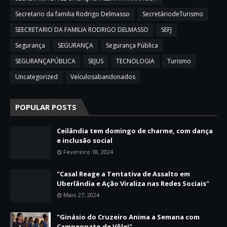
Secretario da familia Rodrigo Delmasso
SecretáriodeTurismo
SEECRETARIO DA FAMILIA RODRIGO DELMASSO
SEFJ
Segurança
SEGURANÇA
Segurança Pública
SEGURANÇAPÚBLICA
SEJUS
TECNOLOGIA
Turismo
Uncategorized
Veículosabandonados
POPULAR POSTS
Ceilândia tem domingo de charme, com dança
e inclusão social
Fevereiro 18, 2024
"Casal Reage a Tentativa de Assalto em
Uberlândia e Ação Viraliza nas Redes Sociais"
Maio 27, 2024
"Ginásio do Cruzeiro Anima a Semana com
Campeonato de Vôlei"