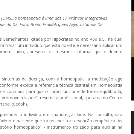
(OMS), a homeopatia é uma das 17 Práticas Integrativas
aúde do DF. Foto: Breno Esaki/Arquivo Agência Saúde-DF
Semelhantes, citada por Hipócrates no ano 450 a.C., na qual
ra tratar um indivíduo que está doente é necessário aplicar um
omem sadio, apresente os mesmos sintomas que o doente
dos sintomas da doença, com a homeopatia, a medicação age
 conforme explica a referência técnica distrital em Homeopatia
é contribuir para que o corpo funcione de forma equilibrada,
promove a saúde”, resume a profissional, que atua no Centro
erial (Cedoh).
eender o indivíduo em sua integralidade. Na consulta, são
áximo o paciente que irá receber a intervenção terapêutica. As
ório homeopático” - instrumento utilizado para auxiliar na