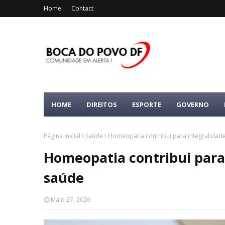
Home
Contact
HOME
DIREITOS
ESPORTE
GOVERNO
Página inicial
Saúde
Homeopatia contribui para integralida
Homeopatia contribui para
saúde
Maio 27, 2026