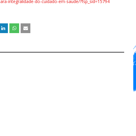
-para-integralidade-do-cuidado-em-saude/?fsp_sid=15794