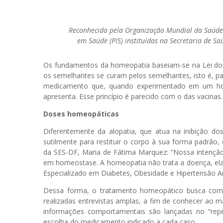
Reconhecida pela Organização Mundial da Saúde 
em Saúde (PIS) instituídas na Secretaria de S
Os fundamentos da homeopatia baseiam-se na Lei dos 
os semelhantes se curam pelos semelhantes, isto é, pa
medicamento que, quando experimentado em um h
apresenta. Esse princípio é parecido com o das vacinas.
Doses homeopáticas
Diferentemente da alopatia, que atua na inibição 
sutilmente para restituir o corpo à sua forma padrão,
da SES-DF, Maria de Fátima Marquez: “Nossa intenção 
em homeostase. A homeopatia não trata a doença, ela 
Especializado em Diabetes, Obesidade e Hipertensão Art
Dessa forma, o tratamento homeopático busca compr
realizadas entrevistas amplas, a fim de conhecer ao m
informações comportamentais são lançadas no “repert
escolha do medicamento indicado a cada caso.