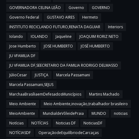
GOVERNADORA CELINA LEÃO
Governo
GOVERNO
Governo Federal
GUSTAVO AIRES
Hermeto
INSTITUTO RECICLANDO FUTURO,RENATA DAGUIAR
Interiors
Iolando
IOLANDO
Jaqueline
JOAQUIM RORIZ NETO
Jose Humberto
JOSE HUMBERTO
JOSÉ HUMBERTO
JU VFAMILIA DF
JU VFAMILIA DF,SEECRETARIO DA FAMILIA RODRIGO DELMASSO
JúlioCesar
JUSTIÇA
Marcela Passamani
Marcela Passamani,SEJUS
MarchaaBrasíliaemDefesadosMunicípios
Martins Machado
Meio Ambiente
Meio Ambiente,inovação,trabalhador brasileiro
MeioAmbiente
MundialdeVôleidePraia
MUNDO
noticias
Notícias
NOTÍCIAS
Noticias DF
NoticiasDF
NOTÍCIASDF
OperaçãodeEquilíbriodeCarcaças