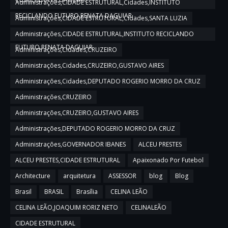
Administrações,CIDADE ESTRUTURAL,Cidades,INSTITUTO
RECICLANDO FUTURO,RENATA DAGUIAR
Administrações,CIDADE ESTRUTURAL,Cidades,SANTA LUZIA
Administrações,CIDADE ESTRUTURAL,INSTITUTO RECICLANDO
FUTURO,RENATA DAGUIAR
Administrações,Cidades,CRUZEIRO
Administrações,Cidades,CRUZEIRO,GUSTAVO AIRES
Administrações,Cidades,DEPUTADO ROGERIO MORRO DA CRUZ
Administrações,CRUZEIRO
Administrações,CRUZEIRO,GUSTAVO AIRES
Administrações,DEPUTADO ROGERIO MORRO DA CRUZ
Administrações,GOVERNADOR IBANES
ALCEU PRESTES
ALCEU PRESTES,CIDADE ESTRUTURAL
Apaixonado Por Futebol
Architecture
arquitetura
ASSESSOR
blog
Blog
Brasil
BRASIL
Brasília
CELINA LEÃO
CELINA LEÃO,JOAQUIM RORIZ NETO
CELINALEÃO
CIDADE ESTRUTURAL