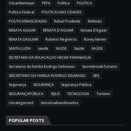
OscarNiemeyer
PEPA
Política
POLÍTICA
Política Federal
POLITICAS NAS CIDADES
POLITICASNASCIDADES
Rafael Prudente
Reflexão
RENATA AGUIAR
RENATA D'AGUIAR
Renata D’Aguiar
RENATA DAGUIAR
Roberio Negreiros
Roney Nemer
SANTA LUZIA
saude
SAUDE
Saúde
SAÚDE
SECRETARIA DA EDUACAÇAO HELVIA PARANAGUA
Secretario da familia Rodrigo Delmasso
SecretáriodeTurismo
SEECRETARIO DA FAMILIA RODRIGO DELMASSO
SEFJ
Segurança
SEGURANÇA
Segurança Pública
SEGURANÇAPÚBLICA
SEJUS
TECNOLOGIA
Turismo
Uncategorized
Veículosabandonados
POPULAR POSTS