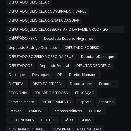
DEPUTADO JULIO CESAR
DEPUTADO JULIO CESAR,GOVERNADOR IBANES
DEPUTADO JULIO CESAR,RENATA DAGUIAR
DEPUTADO JULIO CESAR,SEECRETARIO DA FAMILIA RODRIGO
DELMASSO
DEPUTADO PEPA
Deputado Roberio Negreiros
deputado Rodrigo Delmasso
DEPUTADO ROGERIO
DEPUTADO ROGERIO MORRO DA CRUZ
DeputadoDestaque
DEPUTADODF
DeputadoFederal
DEPUTADOROGERIO
Destaque
Destaques
DF
DireitosHumanos
DISTRITAL
DISTRITO FEDERAL
Doutora Jane
Economia
ECONONIA
EDUARDO PEDROSA
EDUCAÇÃO
Entretenimento
ENTRETENIMENTO
Esporte
Esportes
Estevão
FAMOSOS
FamososPolíticos
FEDERAL
FRED LINHARES
FUTEBOL
Góias
GÓIAS
GOVERNADOR IBANES
GOVERNADORA CELINA LEAO