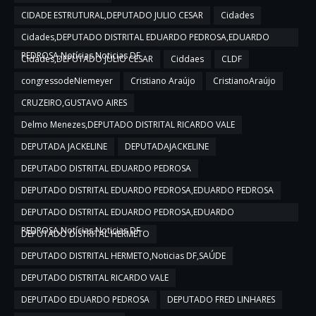
CIDADE ESTRUTURAL,DEPUTADO JULIO CESAR
Cidades
Cidades,DEPUTADO DISTRITAL EDUARDO PEDROSA,EDUARDO
PEDROSA,Notícias,Noticias DF
Cidades,DEPUTADO JULIO CESAR
Ciddaes
CLDF
congressodeNiemeyer
Cristiano Araújo
CristianoAraújo
CRUZEIRO,GUSTAVO AIRES
Delmo Menezes,DEPUTADO DISTRITAL RICARDO VALE
DEPUTADA JACKELINE
DEPUTADAJACKELINE
DEPUTADO DISTRITAL EDUARDO PEDROSA
DEPUTADO DISTRITAL EDUARDO PEDROSA,EDUARDO PEDROSA
DEPUTADO DISTRITAL EDUARDO PEDROSA,EDUARDO
PEDROSA,Notícias,Noticias DF
DEPUTADO DISTRITAL HERMETO
DEPUTADO DISTRITAL HERMETO,Noticias DF,SAÚDE
DEPUTADO DISTRITAL RICARDO VALE
DEPUTADO EDUARDO PEDROSA
DEPUTADO FRED LINHARES