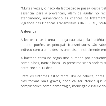
“Muitas vezes, o risco da leptospirose passa desperc
essencial para a prevenção, além de ajudar no re
atendimento, aumentando as chances de tratamento 
Vigilância das Doenças Transmissíveis da SES-DF, Stéf
A doença
A leptospirose é uma doença causada pela bactéria L
urbano, porém, os principais transmissores são rato
indireto com a urina desses animais, principalmente e
A bactéria entra no organismo humano por pequeno
como olhos, nariz e boca. Os primeiros sinais podem 
entre cinco e 14 dias.
Entre os sintomas estão febre, dor de cabeça, dores 
Nas formas mais graves, pode causar icterícia que 
complicações como hemorragia, meningite e insuficiênci