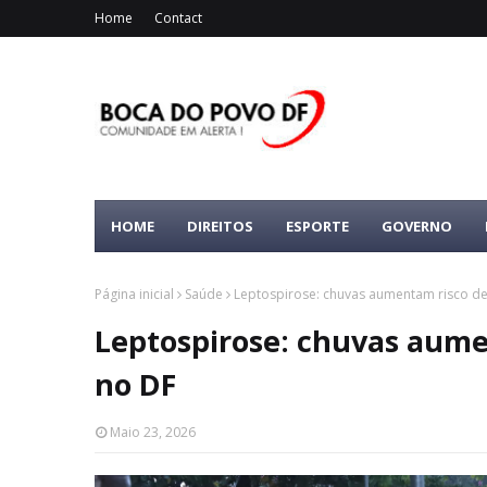
Home
Contact
HOME
DIREITOS
ESPORTE
GOVERNO
Página inicial
Saúde
Leptospirose: chuvas aumentam risco d
Leptospirose: chuvas aum
no DF
Maio 23, 2026