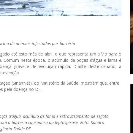
urina de animais infectados por bactéria
gado até este mês de abril, o que representa um alívio para o
de. Comum nesta época, o acúmulo de poças d’água e lama é
oença grave e de evolução rápida. Diante deste cenário, a
 prevenção.
ação (SinanNet), do Ministério da Saúde, mostram que, entre
os pela doença no DF.
oças d’água, acúmulo de lama e extravasamento de esgoto,
com a bactéria causadora da leptospirose. Foto: Sandro
Agência Saúde DF