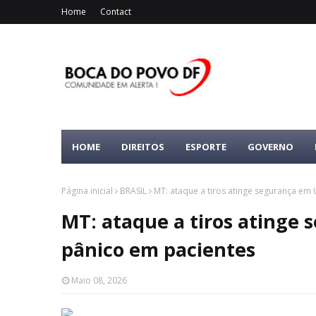
Home
Contact
HOME
DIREITOS
ESPORTE
GOVERNO
Página inicial
BRASIL
MT: ataque a tiros atinge segurança em
MT: ataque a tiros atinge
pânico em pacientes
Maio 08, 2026