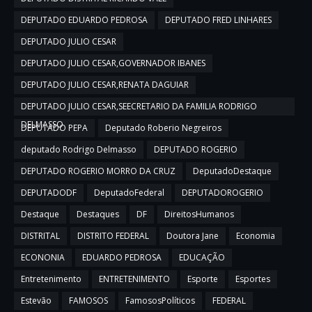
DEPUTADO EDUARDO PEDROSA
DEPUTADO FRED LINHARES
DEPUTADO JULIO CESAR
DEPUTADO JULIO CESAR,GOVERNADOR IBANES
DEPUTADO JULIO CESAR,RENATA DAGUIAR
DEPUTADO JULIO CESAR,SEECRETARIO DA FAMILIA RODRIGO
DELMASSO
DEPUTADO PEPA
Deputado Roberio Negreiros
deputado Rodrigo Delmasso
DEPUTADO ROGERIO
DEPUTADO ROGERIO MORRO DA CRUZ
DeputadoDestaque
DEPUTADODF
DeputadoFederal
DEPUTADOROGERIO
Destaque
Destaques
DF
DireitosHumanos
DISTRITAL
DISTRITO FEDERAL
Doutora Jane
Economia
ECONONIA
EDUARDO PEDROSA
EDUCAÇÃO
Entretenimento
ENTRETENIMENTO
Esporte
Esportes
Estevão
FAMOSOS
FamososPolíticos
FEDERAL