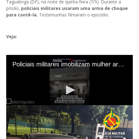
Taguatinga (DF), na noite de quinta-feira (7/5). Durante a
prisão,
policiais militares usaram uma arma de choque
para contê-la.
Testemunhas filmaram o episódio.
Veja:
Fechar modal.