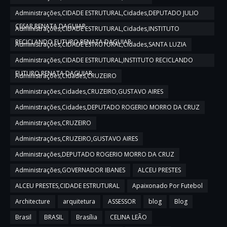
Administrações,CIDADE ESTRUTURAL,Cidades,DEPUTADO JULIO
CESAR,RENATA DAGUIAR
Administrações,CIDADE ESTRUTURAL,Cidades,INSTITUTO
RECICLANDO FUTURO,RENATA DAGUIAR
Administrações,CIDADE ESTRUTURAL,Cidades,SANTA LUZIA
Administrações,CIDADE ESTRUTURAL,INSTITUTO RECICLANDO
FUTURO,RENATA DAGUIAR
Administrações,Cidades,CRUZEIRO
Administrações,Cidades,CRUZEIRO,GUSTAVO AIRES
Administrações,Cidades,DEPUTADO ROGERIO MORRO DA CRUZ
Administrações,CRUZEIRO
Administrações,CRUZEIRO,GUSTAVO AIRES
Administrações,DEPUTADO ROGERIO MORRO DA CRUZ
Administrações,GOVERNADOR IBANES
ALCEU PRESTES
ALCEU PRESTES,CIDADE ESTRUTURAL
Apaixonado Por Futebol
Architecture
arquitetura
ASSESSOR
blog
Blog
Brasil
BRASIL
Brasília
CELINA LEÃO