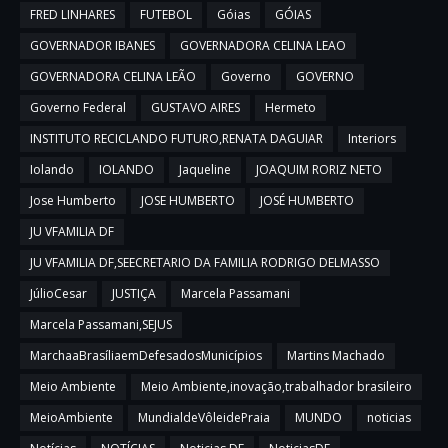
FRED LINHARES
FUTEBOL
Góias
GÓIAS
GOVERNADOR IBANES
GOVERNADORA CELINA LEAO
GOVERNADORA CELINA LEÃO
Governo
GOVERNO
Governo Federal
GUSTAVO AIRES
Hermeto
INSTITUTO RECICLANDO FUTURO,RENATA DAGUIAR
Interiors
Iolando
IOLANDO
Jaqueline
JOAQUIM RORIZ NETO
Jose Humberto
JOSE HUMBERTO
JOSÉ HUMBERTO
JU VFAMILIA DF
JU VFAMILIA DF,SEECRETARIO DA FAMILIA RODRIGO DELMASSO
JúlioCesar
JUSTIÇA
Marcela Passamani
Marcela Passamani,SEJUS
MarchaaBrasíliaemDefesadosMunicípios
Martins Machado
Meio Ambiente
Meio Ambiente,inovação,trabalhador brasileiro
MeioAmbiente
MundialdeVôleidePraia
MUNDO
noticias