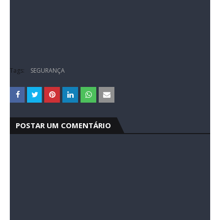
Source link
https://www.digital.servemnet.com.br/mulher-e-contida-com-
arma-de-choque-apos-destruir-carro-de-ex-no-df/?
fsp_sid=14109
Tags:
SEGURANÇA
POSTAR UM COMENTÁRIO
0 Comentários