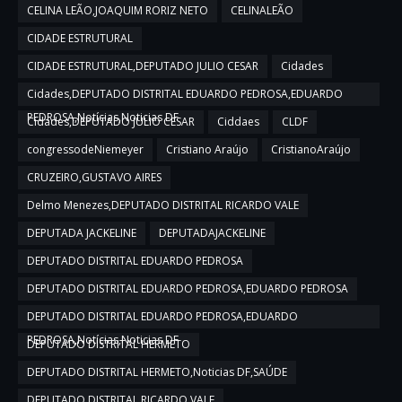
CELINA LEÃO,JOAQUIM RORIZ NETO
CELINALEÃO
CIDADE ESTRUTURAL
CIDADE ESTRUTURAL,DEPUTADO JULIO CESAR
Cidades
Cidades,DEPUTADO DISTRITAL EDUARDO PEDROSA,EDUARDO
PEDROSA,Notícias,Noticias DF
Cidades,DEPUTADO JULIO CESAR
Ciddaes
CLDF
congressodeNiemeyer
Cristiano Araújo
CristianoAraújo
CRUZEIRO,GUSTAVO AIRES
Delmo Menezes,DEPUTADO DISTRITAL RICARDO VALE
DEPUTADA JACKELINE
DEPUTADAJACKELINE
DEPUTADO DISTRITAL EDUARDO PEDROSA
DEPUTADO DISTRITAL EDUARDO PEDROSA,EDUARDO PEDROSA
DEPUTADO DISTRITAL EDUARDO PEDROSA,EDUARDO
PEDROSA,Notícias,Noticias DF
DEPUTADO DISTRITAL HERMETO
DEPUTADO DISTRITAL HERMETO,Noticias DF,SAÚDE
DEPUTADO DISTRITAL RICARDO VALE