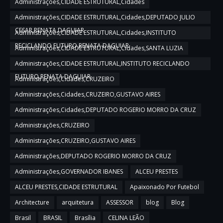
Administrações,CIDADE ESTRUTURAL,Cidades
Administrações,CIDADE ESTRUTURAL,Cidades,DEPUTADO JULIO
CESAR,RENATA DAGUIAR
Administrações,CIDADE ESTRUTURAL,Cidades,INSTITUTO
RECICLANDO FUTURO,RENATA DAGUIAR
Administrações,CIDADE ESTRUTURAL,Cidades,SANTA LUZIA
Administrações,CIDADE ESTRUTURAL,INSTITUTO RECICLANDO
FUTURO,RENATA DAGUIAR
Administrações,Cidades,CRUZEIRO
Administrações,Cidades,CRUZEIRO,GUSTAVO AIRES
Administrações,Cidades,DEPUTADO ROGERIO MORRO DA CRUZ
Administrações,CRUZEIRO
Administrações,CRUZEIRO,GUSTAVO AIRES
Administrações,DEPUTADO ROGERIO MORRO DA CRUZ
Administrações,GOVERNADOR IBANES
ALCEU PRESTES
ALCEU PRESTES,CIDADE ESTRUTURAL
Apaixonado Por Futebol
Architecture
arquitetura
ASSESSOR
blog
Blog
Brasil
BRASIL
Brasília
CELINA LEÃO