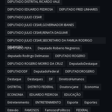
DEPUTADO DISTRITAL RICARDO VALE
DEPUTADO EDUARDO PEDROSA
DEPUTADO FRED LINHARES
DEPUTADO JULIO CESAR
DEPUTADO JULIO CESAR,GOVERNADOR IBANES
DEPUTADO JULIO CESAR,RENATA DAGUIAR
DEPUTADO JULIO CESAR,SEECRETARIO DA FAMILIA RODRIGO
DELMASSO
DEPUTADO PEPA
Deputado Roberio Negreiros
deputado Rodrigo Delmasso
DEPUTADO ROGERIO
DEPUTADO ROGERIO MORRO DA CRUZ
DeputadoDestaque
DEPUTADODF
DeputadoFederal
DEPUTADOROGERIO
Destaque
Destaques
DF
DireitosHumanos
DISTRITAL
DISTRITO FEDERAL
Doutora Jane
Economia
ECONONIA
EDUARDO PEDROSA
EDUCAÇÃO
Entretenimento
ENTRETENIMENTO
Esporte
Esportes
Estevão
FAMOSOS
FamososPolíticos
FEDERAL