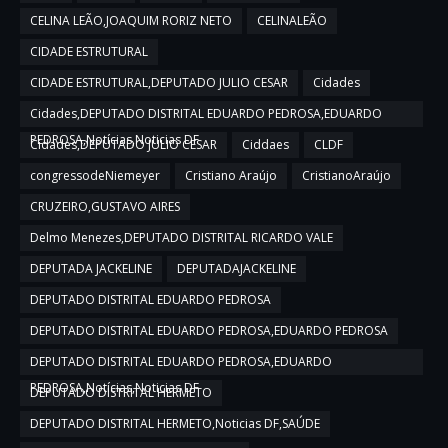
CELINA LEÃO,JOAQUIM RORIZ NETO
CELINALEÃO
CIDADE ESTRUTURAL
CIDADE ESTRUTURAL,DEPUTADO JULIO CESAR
Cidades
Cidades,DEPUTADO DISTRITAL EDUARDO PEDROSA,EDUARDO
PEDROSA,Notícias,Noticias DF
Cidades,DEPUTADO JULIO CESAR
Ciddaes
CLDF
congressodeNiemeyer
Cristiano Araújo
CristianoAraújo
CRUZEIRO,GUSTAVO AIRES
Delmo Menezes,DEPUTADO DISTRITAL RICARDO VALE
DEPUTADA JACKELINE
DEPUTADAJACKELINE
DEPUTADO DISTRITAL EDUARDO PEDROSA
DEPUTADO DISTRITAL EDUARDO PEDROSA,EDUARDO PEDROSA
DEPUTADO DISTRITAL EDUARDO PEDROSA,EDUARDO
PEDROSA,Notícias,Noticias DF
DEPUTADO DISTRITAL HERMETO
DEPUTADO DISTRITAL HERMETO,Noticias DF,SAÚDE