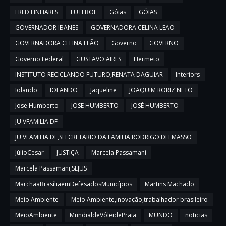
FRED LINHARES
FUTEBOL
Góias
GÓIAS
GOVERNADOR IBANES
GOVERNADORA CELINA LEAO
GOVERNADORA CELINA LEÃO
Governo
GOVERNO
Governo Federal
GUSTAVO AIRES
Hermeto
INSTITUTO RECICLANDO FUTURO,RENATA DAGUIAR
Interiors
Iolando
IOLANDO
Jaqueline
JOAQUIM RORIZ NETO
Jose Humberto
JOSE HUMBERTO
JOSÉ HUMBERTO
JU VFAMILIA DF
JU VFAMILIA DF,SEECRETARIO DA FAMILIA RODRIGO DELMASSO
JúlioCesar
JUSTIÇA
Marcela Passamani
Marcela Passamani,SEJUS
MarchaaBrasíliaemDefesadosMunicípios
Martins Machado
Meio Ambiente
Meio Ambiente,inovação,trabalhador brasileiro
MeioAmbiente
MundialdeVôleidePraia
MUNDO
noticias