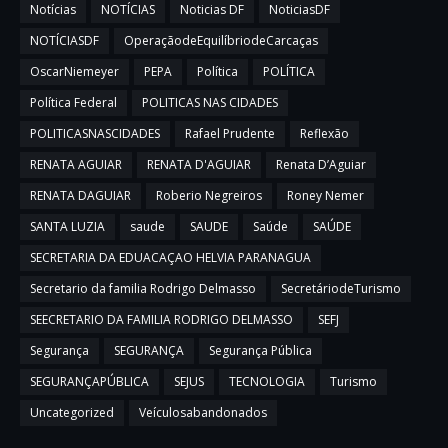
Notícias
NOTÍCIAS
Noticias DF
NoticiasDF
NOTÍCIASDF
OperaçãodeEquilíbriodeCarcaças
OscarNiemeyer
PEPA
Política
POLÍTICA
Política Federal
POLITICAS NAS CIDADES
POLITICASNASCIDADES
Rafael Prudente
Reflexão
RENATA AGUIAR
RENATA D'AGUIAR
Renata D’Aguiar
RENATA DAGUIAR
Roberio Negreiros
Roney Nemer
SANTA LUZIA
saude
SAUDE
Saúde
SAÚDE
SECRETARIA DA EDUACAÇAO HELVIA PARANAGUA
Secretario da familia Rodrigo Delmasso
SecretáriodeTurismo
SEECRETARIO DA FAMILIA RODRIGO DELMASSO
SEFJ
Segurança
SEGURANÇA
Segurança Pública
SEGURANÇAPÚBLICA
SEJUS
TECNOLOGIA
Turismo
Uncategorized
Veículosabandonados