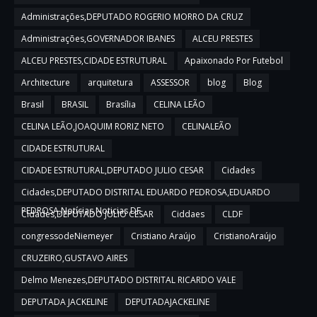
Administrações,DEPUTADO ROGERIO MORRO DA CRUZ
Administrações,GOVERNADOR IBANES
ALCEU PRESTES
ALCEU PRESTES,CIDADE ESTRUTURAL
Apaixonado Por Futebol
Architecture
arquitetura
ASSESSOR
blog
Blog
Brasil
BRASIL
Brasília
CELINA LEÃO
CELINA LEÃO,JOAQUIM RORIZ NETO
CELINALEÃO
CIDADE ESTRUTURAL
CIDADE ESTRUTURAL,DEPUTADO JULIO CESAR
Cidades
Cidades,DEPUTADO DISTRITAL EDUARDO PEDROSA,EDUARDO
PEDROSA,Notícias,Noticias DF
Cidades,DEPUTADO JULIO CESAR
Ciddaes
CLDF
congressodeNiemeyer
Cristiano Araújo
CristianoAraújo
CRUZEIRO,GUSTAVO AIRES
Delmo Menezes,DEPUTADO DISTRITAL RICARDO VALE
DEPUTADA JACKELINE
DEPUTADAJACKELINE