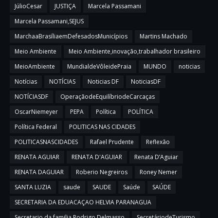
JúlioCesar
JUSTIÇA
Marcela Passamani
Marcela Passamani,SEJUS
MarchaaBrasíliaemDefesadosMunicípios
Martins Machado
Meio Ambiente
Meio Ambiente,inovação,trabalhador brasileiro
MeioAmbiente
MundialdeVôleidePraia
MUNDO
noticias
Notícias
NOTÍCIAS
Noticias DF
NoticiasDF
NOTÍCIASDF
OperaçãodeEquilíbriodeCarcaças
OscarNiemeyer
PEPA
Política
POLÍTICA
Política Federal
POLITICAS NAS CIDADES
POLITICASNASCIDADES
Rafael Prudente
Reflexão
RENATA AGUIAR
RENATA D'AGUIAR
Renata D’Aguiar
RENATA DAGUIAR
Roberio Negreiros
Roney Nemer
SANTA LUZIA
saude
SAUDE
Saúde
SAÚDE
SECRETARIA DA EDUACAÇAO HELVIA PARANAGUA
Secretario da familia Rodrigo Delmasso
SecretáriodeTurismo