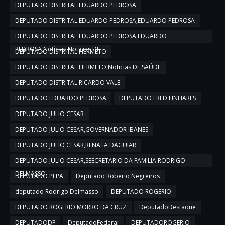
DEPUTADO DISTRITAL EDUARDO PEDROSA
DEPUTADO DISTRITAL EDUARDO PEDROSA,EDUARDO PEDROSA
DEPUTADO DISTRITAL EDUARDO PEDROSA,EDUARDO
PEDROSA,Notícias,Noticias DF
DEPUTADO DISTRITAL HERMETO
DEPUTADO DISTRITAL HERMETO,Noticias DF,SAÚDE
DEPUTADO DISTRITAL RICARDO VALE
DEPUTADO EDUARDO PEDROSA
DEPUTADO FRED LINHARES
DEPUTADO JULIO CESAR
DEPUTADO JULIO CESAR,GOVERNADOR IBANES
DEPUTADO JULIO CESAR,RENATA DAGUIAR
DEPUTADO JULIO CESAR,SEECRETARIO DA FAMILIA RODRIGO
DELMASSO
DEPUTADO PEPA
Deputado Roberio Negreiros
deputado Rodrigo Delmasso
DEPUTADO ROGERIO
DEPUTADO ROGERIO MORRO DA CRUZ
DeputadoDestaque
DEPUTADODF
DeputadoFederal
DEPUTADOROGERIO