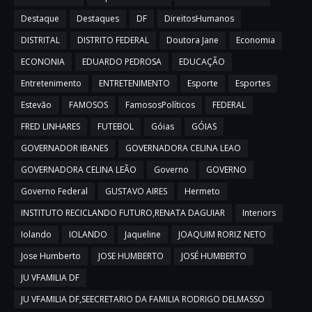
Destaque
Destaques
DF
DireitosHumanos
DISTRITAL
DISTRITO FEDERAL
Doutora Jane
Economia
ECONONIA
EDUARDO PEDROSA
EDUCAÇÃO
Entretenimento
ENTRETENIMENTO
Esporte
Esportes
Estevão
FAMOSOS
FamososPolíticos
FEDERAL
FRED LINHARES
FUTEBOL
Góias
GÓIAS
GOVERNADOR IBANES
GOVERNADORA CELINA LEAO
GOVERNADORA CELINA LEÃO
Governo
GOVERNO
Governo Federal
GUSTAVO AIRES
Hermeto
INSTITUTO RECICLANDO FUTURO,RENATA DAGUIAR
Interiors
Iolando
IOLANDO
Jaqueline
JOAQUIM RORIZ NETO
Jose Humberto
JOSE HUMBERTO
JOSÉ HUMBERTO
JU VFAMILIA DF
JU VFAMILIA DF,SEECRETARIO DA FAMILIA RODRIGO DELMASSO