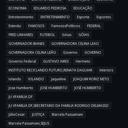
ECONONIA
EDUARDO PEDROSA
EDUCAÇÃO
Entretenimento
ENTRETENIMENTO
Esporte
Esportes
Estevão
FAMOSOS
FamososPolíticos
FEDERAL
FRED LINHARES
FUTEBOL
Góias
GÓIAS
GOVERNADOR IBANES
GOVERNADORA CELINA LEAO
GOVERNADORA CELINA LEÃO
Governo
GOVERNO
Governo Federal
GUSTAVO AIRES
Hermeto
INSTITUTO RECICLANDO FUTURO,RENATA DAGUIAR
Interiors
Iolando
IOLANDO
Jaqueline
JOAQUIM RORIZ NETO
Jose Humberto
JOSE HUMBERTO
JOSÉ HUMBERTO
JU VFAMILIA DF
JU VFAMILIA DF,SEECRETARIO DA FAMILIA RODRIGO DELMASSO
JúlioCesar
JUSTIÇA
Marcela Passamani
Marcela Passamani,SEJUS