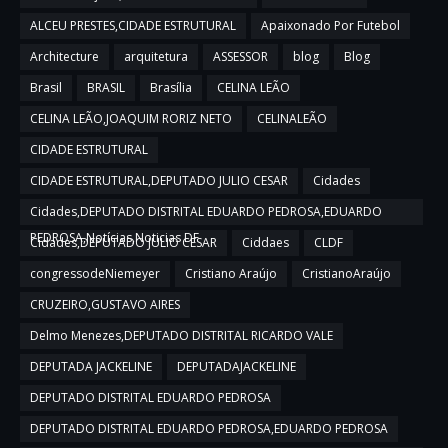
ALCEU PRESTES,CIDADE ESTRUTURAL
Apaixonado Por Futebol
Architecture
arquitetura
ASSESSOR
blog
Blog
Brasil
BRASIL
Brasília
CELINA LEÃO
CELINA LEÃO,JOAQUIM RORIZ NETO
CELINALEÃO
CIDADE ESTRUTURAL
CIDADE ESTRUTURAL,DEPUTADO JULIO CESAR
Cidades
Cidades,DEPUTADO DISTRITAL EDUARDO PEDROSA,EDUARDO
PEDROSA,Notícias,Noticias DF
Cidades,DEPUTADO JULIO CESAR
Ciddaes
CLDF
congressodeNiemeyer
Cristiano Araújo
CristianoAraújo
CRUZEIRO,GUSTAVO AIRES
Delmo Menezes,DEPUTADO DISTRITAL RICARDO VALE
DEPUTADA JACKELINE
DEPUTADAJACKELINE
DEPUTADO DISTRITAL EDUARDO PEDROSA
DEPUTADO DISTRITAL EDUARDO PEDROSA,EDUARDO PEDROSA