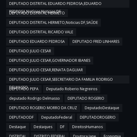
DEPUTADO DISTRITAL EDUARDO PEDROSA,EDUARDO
PEDROSA,Notícias,Noticias DF
DEPUTADO DISTRITAL HERMETO
DEPUTADO DISTRITAL HERMETO,Noticias DF,SAÚDE
DEPUTADO DISTRITAL RICARDO VALE
DEPUTADO EDUARDO PEDROSA
DEPUTADO FRED LINHARES
DEPUTADO JULIO CESAR
DEPUTADO JULIO CESAR,GOVERNADOR IBANES
DEPUTADO JULIO CESAR,RENATA DAGUIAR
DEPUTADO JULIO CESAR,SEECRETARIO DA FAMILIA RODRIGO
DELMASSO
DEPUTADO PEPA
Deputado Roberio Negreiros
deputado Rodrigo Delmasso
DEPUTADO ROGERIO
DEPUTADO ROGERIO MORRO DA CRUZ
DeputadoDestaque
DEPUTADODF
DeputadoFederal
DEPUTADOROGERIO
Destaque
Destaques
DF
DireitosHumanos
DISTRITAL
DISTRITO FEDERAL
Doutora Jane
Economia