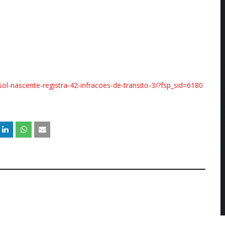
ol-nascente-registra-42-infracoes-de-transito-3/?fsp_sid=6180