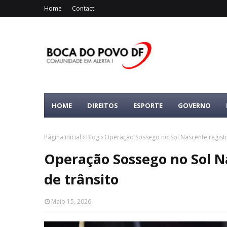
Home
Contact
HOME
DIREITOS
ESPORTE
GOVERNO
Página inicial
Blog
Operação Sossego no Sol Nascente registra
Operação Sossego no Sol Na
de trânsito
Maio 15, 2026