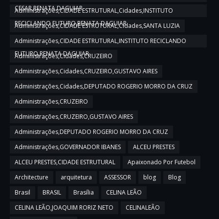
CESAR,RENATA DAGUIAR
Administrações,CIDADE ESTRUTURAL,Cidades,INSTITUTO
RECICLANDO FUTURO,RENATA DAGUIAR
Administrações,CIDADE ESTRUTURAL,Cidades,SANTA LUZIA
Administrações,CIDADE ESTRUTURAL,INSTITUTO RECICLANDO
FUTURO,RENATA DAGUIAR
Administrações,Cidades,CRUZEIRO
Administrações,Cidades,CRUZEIRO,GUSTAVO AIRES
Administrações,Cidades,DEPUTADO ROGERIO MORRO DA CRUZ
Administrações,CRUZEIRO
Administrações,CRUZEIRO,GUSTAVO AIRES
Administrações,DEPUTADO ROGERIO MORRO DA CRUZ
Administrações,GOVERNADOR IBANES
ALCEU PRESTES
ALCEU PRESTES,CIDADE ESTRUTURAL
Apaixonado Por Futebol
Architecture
arquitetura
ASSESSOR
blog
Blog
Brasil
BRASIL
Brasília
CELINA LEÃO
CELINA LEÃO,JOAQUIM RORIZ NETO
CELINALEÃO