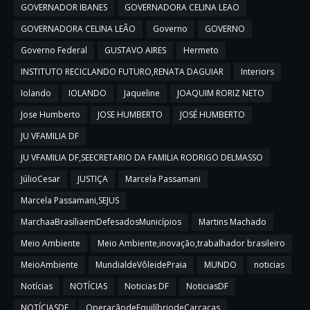
GOVERNADOR IBANES
GOVERNADORA CELINA LEAO
GOVERNADORA CELINA LEÃO
Governo
GOVERNO
Governo Federal
GUSTAVO AIRES
Hermeto
INSTITUTO RECICLANDO FUTURO,RENATA DAGUIAR
Interiors
Iolando
IOLANDO
Jaqueline
JOAQUIM RORIZ NETO
Jose Humberto
JOSE HUMBERTO
JOSÉ HUMBERTO
JU VFAMILIA DF
JU VFAMILIA DF,SEECRETARIO DA FAMILIA RODRIGO DELMASSO
JúlioCesar
JUSTIÇA
Marcela Passamani
Marcela Passamani,SEJUS
MarchaaBrasíliaemDefesadosMunicípios
Martins Machado
Meio Ambiente
Meio Ambiente,inovação,trabalhador brasileiro
MeioAmbiente
MundialdeVôleidePraia
MUNDO
noticias
Notícias
NOTÍCIAS
Noticias DF
NoticiasDF
NOTÍCIASDF
OperaçãodeEquilíbriodeCarcaças