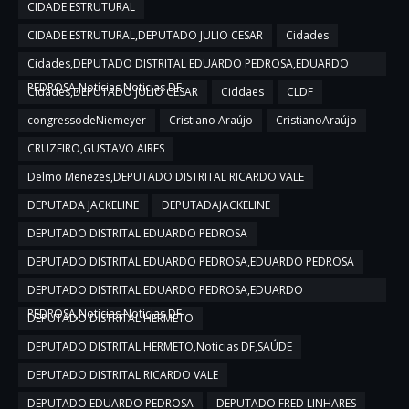
CIDADE ESTRUTURAL
CIDADE ESTRUTURAL,DEPUTADO JULIO CESAR
Cidades
Cidades,DEPUTADO DISTRITAL EDUARDO PEDROSA,EDUARDO
PEDROSA,Notícias,Noticias DF
Cidades,DEPUTADO JULIO CESAR
Ciddaes
CLDF
congressodeNiemeyer
Cristiano Araújo
CristianoAraújo
CRUZEIRO,GUSTAVO AIRES
Delmo Menezes,DEPUTADO DISTRITAL RICARDO VALE
DEPUTADA JACKELINE
DEPUTADAJACKELINE
DEPUTADO DISTRITAL EDUARDO PEDROSA
DEPUTADO DISTRITAL EDUARDO PEDROSA,EDUARDO PEDROSA
DEPUTADO DISTRITAL EDUARDO PEDROSA,EDUARDO
PEDROSA,Notícias,Noticias DF
DEPUTADO DISTRITAL HERMETO
DEPUTADO DISTRITAL HERMETO,Noticias DF,SAÚDE
DEPUTADO DISTRITAL RICARDO VALE
DEPUTADO EDUARDO PEDROSA
DEPUTADO FRED LINHARES