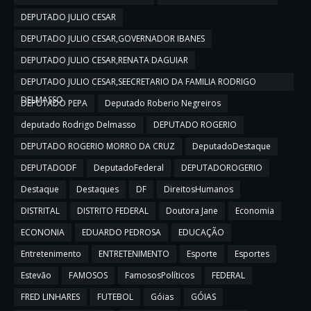
DEPUTADO JULIO CESAR
DEPUTADO JULIO CESAR,GOVERNADOR IBANES
DEPUTADO JULIO CESAR,RENATA DAGUIAR
DEPUTADO JULIO CESAR,SEECRETARIO DA FAMILIA RODRIGO
DELMASSO
DEPUTADO PEPA
Deputado Roberio Negreiros
deputado Rodrigo Delmasso
DEPUTADO ROGERIO
DEPUTADO ROGERIO MORRO DA CRUZ
DeputadoDestaque
DEPUTADODF
DeputadoFederal
DEPUTADOROGERIO
Destaque
Destaques
DF
DireitosHumanos
DISTRITAL
DISTRITO FEDERAL
Doutora Jane
Economia
ECONONIA
EDUARDO PEDROSA
EDUCAÇÃO
Entretenimento
ENTRETENIMENTO
Esporte
Esportes
Estevão
FAMOSOS
FamososPolíticos
FEDERAL
FRED LINHARES
FUTEBOL
Góias
GÓIAS