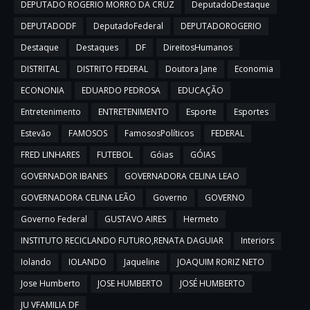
DEPUTADO ROGERIO MORRO DA CRUZ
DeputadoDestaque
DEPUTADODF
DeputadoFederal
DEPUTADOROGERIO
Destaque
Destaques
DF
DireitosHumanos
DISTRITAL
DISTRITO FEDERAL
Doutora Jane
Economia
ECONONIA
EDUARDO PEDROSA
EDUCAÇÃO
Entretenimento
ENTRETENIMENTO
Esporte
Esportes
Estevão
FAMOSOS
FamososPolíticos
FEDERAL
FRED LINHARES
FUTEBOL
Góias
GÓIAS
GOVERNADOR IBANES
GOVERNADORA CELINA LEAO
GOVERNADORA CELINA LEÃO
Governo
GOVERNO
Governo Federal
GUSTAVO AIRES
Hermeto
INSTITUTO RECICLANDO FUTURO,RENATA DAGUIAR
Interiors
Iolando
IOLANDO
Jaqueline
JOAQUIM RORIZ NETO
Jose Humberto
JOSE HUMBERTO
JOSÉ HUMBERTO
JU VFAMILIA DF