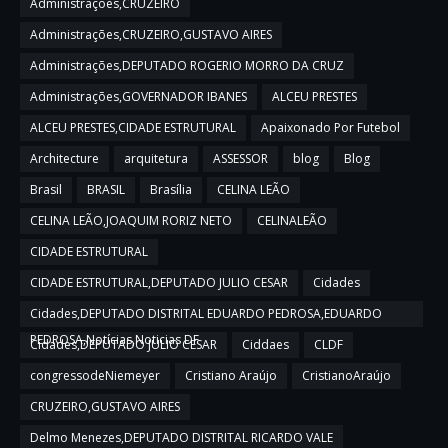
Administrações,CRUZEIRO
Administrações,CRUZEIRO,GUSTAVO AIRES
Administrações,DEPUTADO ROGERIO MORRO DA CRUZ
Administrações,GOVERNADOR IBANES
ALCEU PRESTES
ALCEU PRESTES,CIDADE ESTRUTURAL
Apaixonado Por Futebol
Architecture
arquitetura
ASSESSOR
blog
Blog
Brasil
BRASIL
Brasília
CELINA LEÃO
CELINA LEÃO,JOAQUIM RORIZ NETO
CELINALEÃO
CIDADE ESTRUTURAL
CIDADE ESTRUTURAL,DEPUTADO JULIO CESAR
Cidades
Cidades,DEPUTADO DISTRITAL EDUARDO PEDROSA,EDUARDO
PEDROSA,Notícias,Noticias DF
Cidades,DEPUTADO JULIO CESAR
Ciddaes
CLDF
congressodeNiemeyer
Cristiano Araújo
CristianoAraújo
CRUZEIRO,GUSTAVO AIRES
Delmo Menezes,DEPUTADO DISTRITAL RICARDO VALE