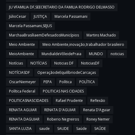
JU VFAMILIA DF,SEECRETARIO DA FAMILIA RODRIGO DELMASSO
JúlioCesar
JUSTIÇA
Marcela Passamani
Marcela Passamani,SEJUS
MarchaaBrasíliaemDefesadosMunicípios
Martins Machado
Meio Ambiente
Meio Ambiente,inovação,trabalhador brasileiro
MeioAmbiente
MundialdeVôleidePraia
MUNDO
noticias
Notícias
NOTÍCIAS
Noticias DF
NoticiasDF
NOTÍCIASDF
OperaçãodeEquilíbriodeCarcaças
OscarNiemeyer
PEPA
Política
POLÍTICA
Política Federal
POLITICAS NAS CIDADES
POLITICASNASCIDADES
Rafael Prudente
Reflexão
RENATA AGUIAR
RENATA D'AGUIAR
Renata D’Aguiar
RENATA DAGUIAR
Roberio Negreiros
Roney Nemer
SANTA LUZIA
saude
SAUDE
Saúde
SAÚDE