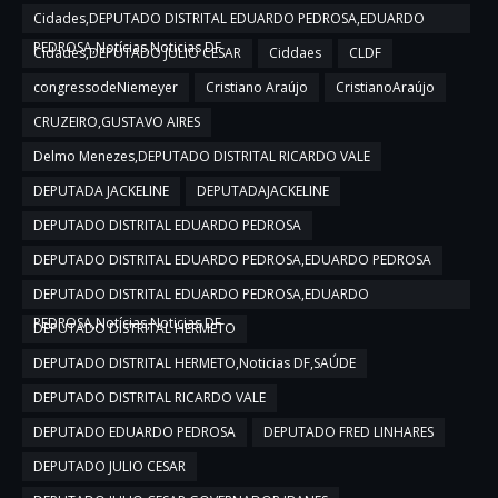
Cidades,DEPUTADO DISTRITAL EDUARDO PEDROSA,EDUARDO
PEDROSA,Notícias,Noticias DF
Cidades,DEPUTADO JULIO CESAR
Ciddaes
CLDF
congressodeNiemeyer
Cristiano Araújo
CristianoAraújo
CRUZEIRO,GUSTAVO AIRES
Delmo Menezes,DEPUTADO DISTRITAL RICARDO VALE
DEPUTADA JACKELINE
DEPUTADAJACKELINE
DEPUTADO DISTRITAL EDUARDO PEDROSA
DEPUTADO DISTRITAL EDUARDO PEDROSA,EDUARDO PEDROSA
DEPUTADO DISTRITAL EDUARDO PEDROSA,EDUARDO
PEDROSA,Notícias,Noticias DF
DEPUTADO DISTRITAL HERMETO
DEPUTADO DISTRITAL HERMETO,Noticias DF,SAÚDE
DEPUTADO DISTRITAL RICARDO VALE
DEPUTADO EDUARDO PEDROSA
DEPUTADO FRED LINHARES
DEPUTADO JULIO CESAR