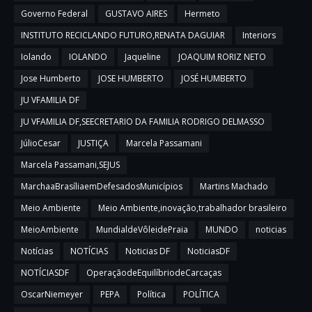
Governo Federal
GUSTAVO AIRES
Hermeto
INSTITUTO RECICLANDO FUTURO,RENATA DAGUIAR
Interiors
Iolando
IOLANDO
Jaqueline
JOAQUIM RORIZ NETO
Jose Humberto
JOSE HUMBERTO
JOSÉ HUMBERTO
JU VFAMILIA DF
JU VFAMILIA DF,SEECRETARIO DA FAMILIA RODRIGO DELMASSO
JúlioCesar
JUSTIÇA
Marcela Passamani
Marcela Passamani,SEJUS
MarchaaBrasíliaemDefesadosMunicípios
Martins Machado
Meio Ambiente
Meio Ambiente,inovação,trabalhador brasileiro
MeioAmbiente
MundialdeVôleidePraia
MUNDO
noticias
Notícias
NOTÍCIAS
Noticias DF
NoticiasDF
NOTÍCIASDF
OperaçãodeEquilíbriodeCarcaças
OscarNiemeyer
PEPA
Política
POLÍTICA