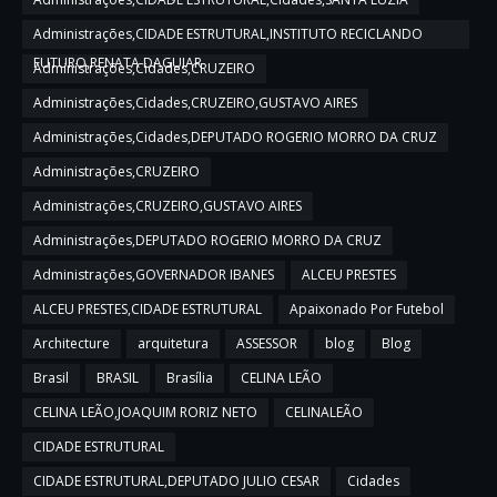
Administrações,CIDADE ESTRUTURAL,INSTITUTO RECICLANDO
FUTURO,RENATA DAGUIAR
Administrações,Cidades,CRUZEIRO
Administrações,Cidades,CRUZEIRO,GUSTAVO AIRES
Administrações,Cidades,DEPUTADO ROGERIO MORRO DA CRUZ
Administrações,CRUZEIRO
Administrações,CRUZEIRO,GUSTAVO AIRES
Administrações,DEPUTADO ROGERIO MORRO DA CRUZ
Administrações,GOVERNADOR IBANES
ALCEU PRESTES
ALCEU PRESTES,CIDADE ESTRUTURAL
Apaixonado Por Futebol
Architecture
arquitetura
ASSESSOR
blog
Blog
Brasil
BRASIL
Brasília
CELINA LEÃO
CELINA LEÃO,JOAQUIM RORIZ NETO
CELINALEÃO
CIDADE ESTRUTURAL
CIDADE ESTRUTURAL,DEPUTADO JULIO CESAR
Cidades