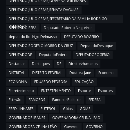
DEPUTADO JULIO CESAR,GOVERNADOR IBANES
DEPUTADO JULIO CESAR,RENATA DAGUIAR
DEPUTADO JULIO CESAR,SEECRETARIO DA FAMILIA RODRIGO
DELMASSO
DEPUTADO PEPA
Deputado Roberio Negreiros
deputado Rodrigo Delmasso
DEPUTADO ROGERIO
DEPUTADO ROGERIO MORRO DA CRUZ
DeputadoDestaque
DEPUTADODF
DeputadoFederal
DEPUTADOROGERIO
Destaque
Destaques
DF
DireitosHumanos
DISTRITAL
DISTRITO FEDERAL
Doutora Jane
Economia
ECONONIA
EDUARDO PEDROSA
EDUCAÇÃO
Entretenimento
ENTRETENIMENTO
Esporte
Esportes
Estevão
FAMOSOS
FamososPolíticos
FEDERAL
FRED LINHARES
FUTEBOL
Góias
GÓIAS
GOVERNADOR IBANES
GOVERNADORA CELINA LEAO
GOVERNADORA CELINA LEÃO
Governo
GOVERNO