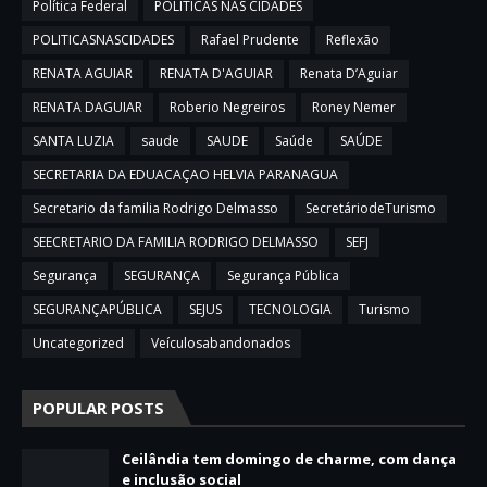
Política Federal
POLITICAS NAS CIDADES
POLITICASNASCIDADES
Rafael Prudente
Reflexão
RENATA AGUIAR
RENATA D'AGUIAR
Renata D’Aguiar
RENATA DAGUIAR
Roberio Negreiros
Roney Nemer
SANTA LUZIA
saude
SAUDE
Saúde
SAÚDE
SECRETARIA DA EDUACAÇAO HELVIA PARANAGUA
Secretario da familia Rodrigo Delmasso
SecretáriodeTurismo
SEECRETARIO DA FAMILIA RODRIGO DELMASSO
SEFJ
Segurança
SEGURANÇA
Segurança Pública
SEGURANÇAPÚBLICA
SEJUS
TECNOLOGIA
Turismo
Uncategorized
Veículosabandonados
POPULAR POSTS
Ceilândia tem domingo de charme, com dança
e inclusão social