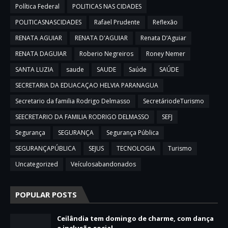
Política Federal
POLITICAS NAS CIDADES
POLITICASNASCIDADES
Rafael Prudente
Reflexão
RENATA AGUIAR
RENATA D'AGUIAR
Renata D’Aguiar
RENATA DAGUIAR
Roberio Negreiros
Roney Nemer
SANTA LUZIA
saude
SAUDE
Saúde
SAÚDE
SECRETARIA DA EDUACAÇAO HELVIA PARANAGUA
Secretario da familia Rodrigo Delmasso
SecretáriodeTurismo
SEECRETARIO DA FAMILIA RODRIGO DELMASSO
SEFJ
Segurança
SEGURANÇA
Segurança Pública
SEGURANÇAPÚBLICA
SEJUS
TECNOLOGIA
Turismo
Uncategorized
Veículosabandonados
POPULAR POSTS
Ceilândia tem domingo de charme, com dança
e inclusão social