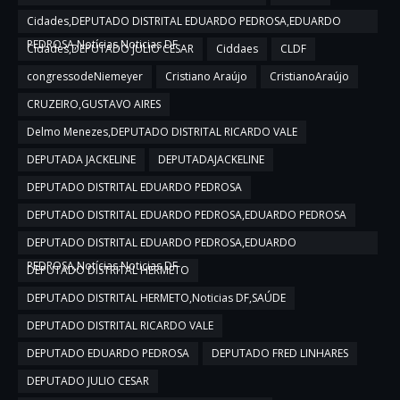
Cidades,DEPUTADO DISTRITAL EDUARDO PEDROSA,EDUARDO
PEDROSA,Notícias,Noticias DF
Cidades,DEPUTADO JULIO CESAR
Ciddaes
CLDF
congressodeNiemeyer
Cristiano Araújo
CristianoAraújo
CRUZEIRO,GUSTAVO AIRES
Delmo Menezes,DEPUTADO DISTRITAL RICARDO VALE
DEPUTADA JACKELINE
DEPUTADAJACKELINE
DEPUTADO DISTRITAL EDUARDO PEDROSA
DEPUTADO DISTRITAL EDUARDO PEDROSA,EDUARDO PEDROSA
DEPUTADO DISTRITAL EDUARDO PEDROSA,EDUARDO
PEDROSA,Notícias,Noticias DF
DEPUTADO DISTRITAL HERMETO
DEPUTADO DISTRITAL HERMETO,Noticias DF,SAÚDE
DEPUTADO DISTRITAL RICARDO VALE
DEPUTADO EDUARDO PEDROSA
DEPUTADO FRED LINHARES
DEPUTADO JULIO CESAR