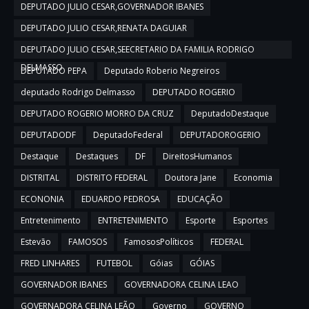
DEPUTADO JULIO CESAR,GOVERNADOR IBANES
DEPUTADO JULIO CESAR,RENATA DAGUIAR
DEPUTADO JULIO CESAR,SEECRETARIO DA FAMILIA RODRIGO
DELMASSO
DEPUTADO PEPA
Deputado Roberio Negreiros
deputado Rodrigo Delmasso
DEPUTADO ROGERIO
DEPUTADO ROGERIO MORRO DA CRUZ
DeputadoDestaque
DEPUTADODF
DeputadoFederal
DEPUTADOROGERIO
Destaque
Destaques
DF
DireitosHumanos
DISTRITAL
DISTRITO FEDERAL
Doutora Jane
Economia
ECONONIA
EDUARDO PEDROSA
EDUCAÇÃO
Entretenimento
ENTRETENIMENTO
Esporte
Esportes
Estevão
FAMOSOS
FamososPolíticos
FEDERAL
FRED LINHARES
FUTEBOL
Góias
GÓIAS
GOVERNADOR IBANES
GOVERNADORA CELINA LEAO
GOVERNADORA CELINA LEÃO
Governo
GOVERNO