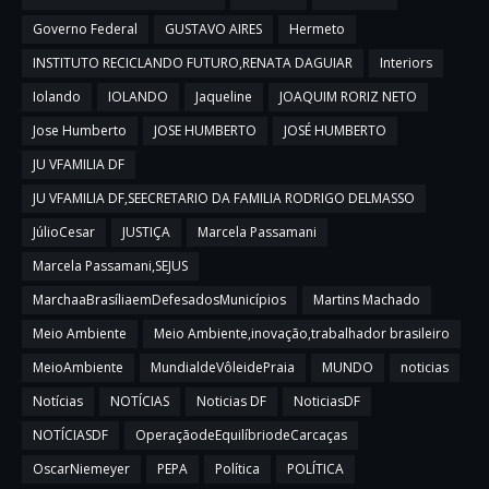
Governo Federal
GUSTAVO AIRES
Hermeto
INSTITUTO RECICLANDO FUTURO,RENATA DAGUIAR
Interiors
Iolando
IOLANDO
Jaqueline
JOAQUIM RORIZ NETO
Jose Humberto
JOSE HUMBERTO
JOSÉ HUMBERTO
JU VFAMILIA DF
JU VFAMILIA DF,SEECRETARIO DA FAMILIA RODRIGO DELMASSO
JúlioCesar
JUSTIÇA
Marcela Passamani
Marcela Passamani,SEJUS
MarchaaBrasíliaemDefesadosMunicípios
Martins Machado
Meio Ambiente
Meio Ambiente,inovação,trabalhador brasileiro
MeioAmbiente
MundialdeVôleidePraia
MUNDO
noticias
Notícias
NOTÍCIAS
Noticias DF
NoticiasDF
NOTÍCIASDF
OperaçãodeEquilíbriodeCarcaças
OscarNiemeyer
PEPA
Política
POLÍTICA