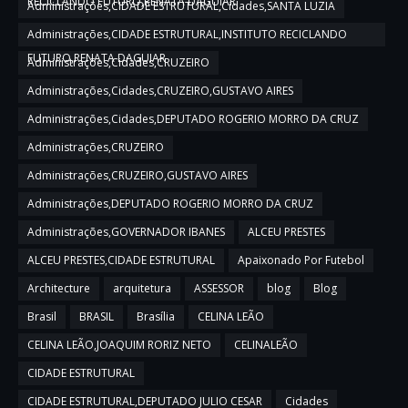
RECICLANDO FUTURO,RENATA DAGUIAR
Administrações,CIDADE ESTRUTURAL,Cidades,SANTA LUZIA
Administrações,CIDADE ESTRUTURAL,INSTITUTO RECICLANDO
FUTURO,RENATA DAGUIAR
Administrações,Cidades,CRUZEIRO
Administrações,Cidades,CRUZEIRO,GUSTAVO AIRES
Administrações,Cidades,DEPUTADO ROGERIO MORRO DA CRUZ
Administrações,CRUZEIRO
Administrações,CRUZEIRO,GUSTAVO AIRES
Administrações,DEPUTADO ROGERIO MORRO DA CRUZ
Administrações,GOVERNADOR IBANES
ALCEU PRESTES
ALCEU PRESTES,CIDADE ESTRUTURAL
Apaixonado Por Futebol
Architecture
arquitetura
ASSESSOR
blog
Blog
Brasil
BRASIL
Brasília
CELINA LEÃO
CELINA LEÃO,JOAQUIM RORIZ NETO
CELINALEÃO
CIDADE ESTRUTURAL
CIDADE ESTRUTURAL,DEPUTADO JULIO CESAR
Cidades