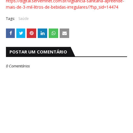
https://digital.servemnet.com.br/vigilancia-sanitaria-apreende-
mais-de-3-mil-litros-de-bebidas-irregulares/?fsp_sid=14474
Tags:
Saúde
POSTAR UM COMENTÁRIO
0 Comentários