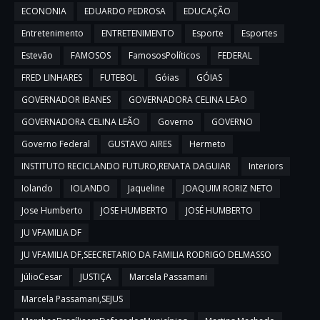
ECONONIA
EDUARDO PEDROSA
EDUCAÇÃO
Entretenimento
ENTRETENIMENTO
Esporte
Esportes
Estevão
FAMOSOS
FamososPolíticos
FEDERAL
FRED LINHARES
FUTEBOL
Góias
GÓIAS
GOVERNADOR IBANES
GOVERNADORA CELINA LEAO
GOVERNADORA CELINA LEÃO
Governo
GOVERNO
Governo Federal
GUSTAVO AIRES
Hermeto
INSTITUTO RECICLANDO FUTURO,RENATA DAGUIAR
Interiors
Iolando
IOLANDO
Jaqueline
JOAQUIM RORIZ NETO
Jose Humberto
JOSE HUMBERTO
JOSÉ HUMBERTO
JU VFAMILIA DF
JU VFAMILIA DF,SEECRETARIO DA FAMILIA RODRIGO DELMASSO
JúlioCesar
JUSTIÇA
Marcela Passamani
Marcela Passamani,SEJUS