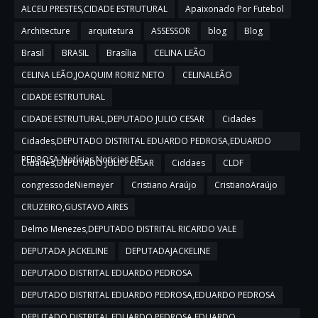
ALCEU PRESTES,CIDADE ESTRUTURAL
Apaixonado Por Futebol
Architecture
arquitetura
ASSESSOR
blog
Blog
Brasil
BRASIL
Brasília
CELINA LEÃO
CELINA LEÃO,JOAQUIM RORIZ NETO
CELINALEÃO
CIDADE ESTRUTURAL
CIDADE ESTRUTURAL,DEPUTADO JULIO CESAR
Cidades
Cidades,DEPUTADO DISTRITAL EDUARDO PEDROSA,EDUARDO
PEDROSA,Notícias,Noticias DF
Cidades,DEPUTADO JULIO CESAR
Ciddaes
CLDF
congressodeNiemeyer
Cristiano Araújo
CristianoAraújo
CRUZEIRO,GUSTAVO AIRES
Delmo Menezes,DEPUTADO DISTRITAL RICARDO VALE
DEPUTADA JACKELINE
DEPUTADAJACKELINE
DEPUTADO DISTRITAL EDUARDO PEDROSA
DEPUTADO DISTRITAL EDUARDO PEDROSA,EDUARDO PEDROSA
DEPUTADO DISTRITAL EDUARDO PEDROSA,EDUARDO