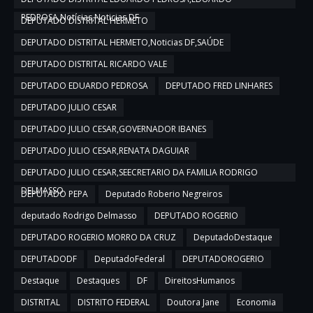
PEDROSA,Notícias,Noticias DF
DEPUTADO DISTRITAL HERMETO
DEPUTADO DISTRITAL HERMETO,Noticias DF,SAÚDE
DEPUTADO DISTRITAL RICARDO VALE
DEPUTADO EDUARDO PEDROSA
DEPUTADO FRED LINHARES
DEPUTADO JULIO CESAR
DEPUTADO JULIO CESAR,GOVERNADOR IBANES
DEPUTADO JULIO CESAR,RENATA DAGUIAR
DEPUTADO JULIO CESAR,SEECRETARIO DA FAMILIA RODRIGO
DELMASSO
DEPUTADO PEPA
Deputado Roberio Negreiros
deputado Rodrigo Delmasso
DEPUTADO ROGERIO
DEPUTADO ROGERIO MORRO DA CRUZ
DeputadoDestaque
DEPUTADODF
DeputadoFederal
DEPUTADOROGERIO
Destaque
Destaques
DF
DireitosHumanos
DISTRITAL
DISTRITO FEDERAL
Doutora Jane
Economia