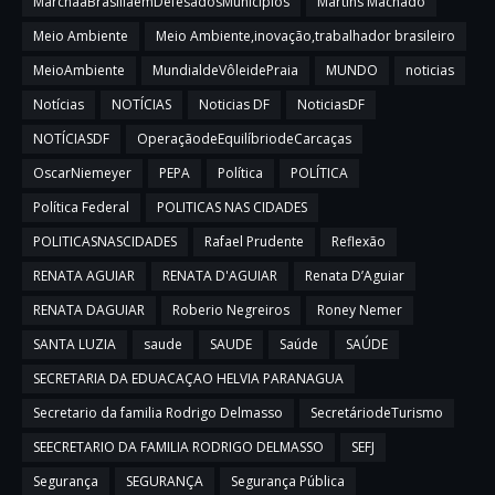
MarchaaBrasíliaemDefesadosMunicípios
Martins Machado
Meio Ambiente
Meio Ambiente,inovação,trabalhador brasileiro
MeioAmbiente
MundialdeVôleidePraia
MUNDO
noticias
Notícias
NOTÍCIAS
Noticias DF
NoticiasDF
NOTÍCIASDF
OperaçãodeEquilíbriodeCarcaças
OscarNiemeyer
PEPA
Política
POLÍTICA
Política Federal
POLITICAS NAS CIDADES
POLITICASNASCIDADES
Rafael Prudente
Reflexão
RENATA AGUIAR
RENATA D'AGUIAR
Renata D’Aguiar
RENATA DAGUIAR
Roberio Negreiros
Roney Nemer
SANTA LUZIA
saude
SAUDE
Saúde
SAÚDE
SECRETARIA DA EDUACAÇAO HELVIA PARANAGUA
Secretario da familia Rodrigo Delmasso
SecretáriodeTurismo
SEECRETARIO DA FAMILIA RODRIGO DELMASSO
SEFJ
Segurança
SEGURANÇA
Segurança Pública