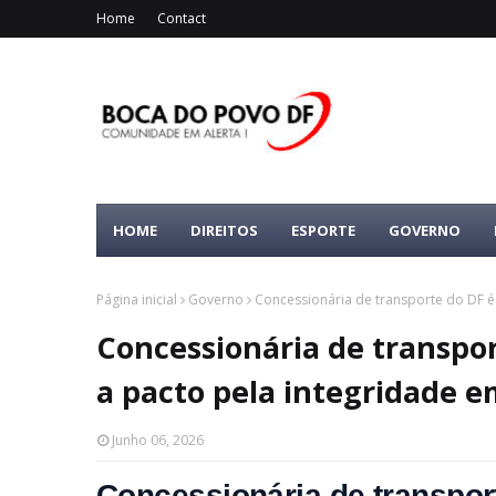
Home
Contact
HOME
DIREITOS
ESPORTE
GOVERNO
Página inicial
Governo
Concessionária de transporte do DF é 
Concessionária de transpor
a pacto pela integridade e
Junho 06, 2026
Concessionária de transport