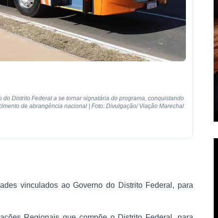
 do Distrito Federal a se tornar signatária do programa, conquistando
imento de abrangência nacional | Foto: Divulgação/ Viação Marechal
dades vinculados ao Governo do Distrito Federal, para
trações Regionais que compõe o Distrito Federal, para