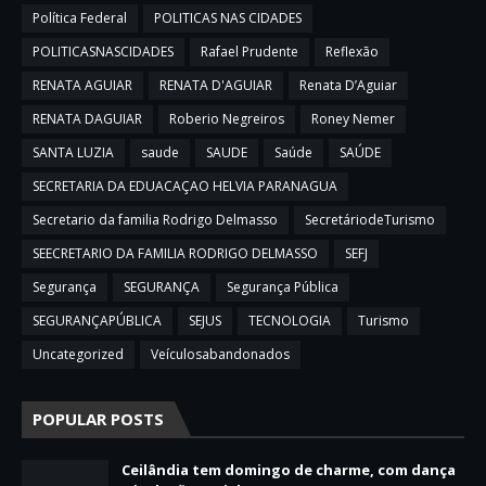
Política Federal
POLITICAS NAS CIDADES
POLITICASNASCIDADES
Rafael Prudente
Reflexão
RENATA AGUIAR
RENATA D'AGUIAR
Renata D’Aguiar
RENATA DAGUIAR
Roberio Negreiros
Roney Nemer
SANTA LUZIA
saude
SAUDE
Saúde
SAÚDE
SECRETARIA DA EDUACAÇAO HELVIA PARANAGUA
Secretario da familia Rodrigo Delmasso
SecretáriodeTurismo
SEECRETARIO DA FAMILIA RODRIGO DELMASSO
SEFJ
Segurança
SEGURANÇA
Segurança Pública
SEGURANÇAPÚBLICA
SEJUS
TECNOLOGIA
Turismo
Uncategorized
Veículosabandonados
POPULAR POSTS
Ceilândia tem domingo de charme, com dança