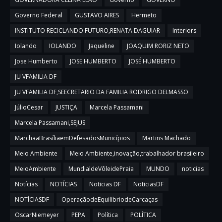
Governo Federal
GUSTAVO AIRES
Hermeto
INSTITUTO RECICLANDO FUTURO,RENATA DAGUIAR
Interiors
Iolando
IOLANDO
Jaqueline
JOAQUIM RORIZ NETO
Jose Humberto
JOSE HUMBERTO
JOSÉ HUMBERTO
JU VFAMILIA DF
JU VFAMILIA DF,SEECRETARIO DA FAMILIA RODRIGO DELMASSO
JúlioCesar
JUSTIÇA
Marcela Passamani
Marcela Passamani,SEJUS
MarchaaBrasíliaemDefesadosMunicípios
Martins Machado
Meio Ambiente
Meio Ambiente,inovação,trabalhador brasileiro
MeioAmbiente
MundialdeVôleidePraia
MUNDO
noticias
Notícias
NOTÍCIAS
Noticias DF
NoticiasDF
NOTÍCIASDF
OperaçãodeEquilíbriodeCarcaças
OscarNiemeyer
PEPA
Política
POLÍTICA