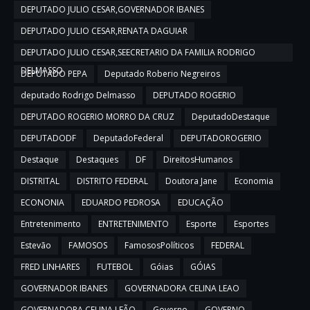
DEPUTADO JULIO CESAR,GOVERNADOR IBANES
DEPUTADO JULIO CESAR,RENATA DAGUIAR
DEPUTADO JULIO CESAR,SEECRETARIO DA FAMILIA RODRIGO
DELMASSO
DEPUTADO PEPA
Deputado Roberio Negreiros
deputado Rodrigo Delmasso
DEPUTADO ROGERIO
DEPUTADO ROGERIO MORRO DA CRUZ
DeputadoDestaque
DEPUTADODF
DeputadoFederal
DEPUTADOROGERIO
Destaque
Destaques
DF
DireitosHumanos
DISTRITAL
DISTRITO FEDERAL
Doutora Jane
Economia
ECONONIA
EDUARDO PEDROSA
EDUCAÇÃO
Entretenimento
ENTRETENIMENTO
Esporte
Esportes
Estevão
FAMOSOS
FamososPolíticos
FEDERAL
FRED LINHARES
FUTEBOL
Góias
GÓIAS
GOVERNADOR IBANES
GOVERNADORA CELINA LEAO
GOVERNADORA CELINA LEÃO
Governo
GOVERNO