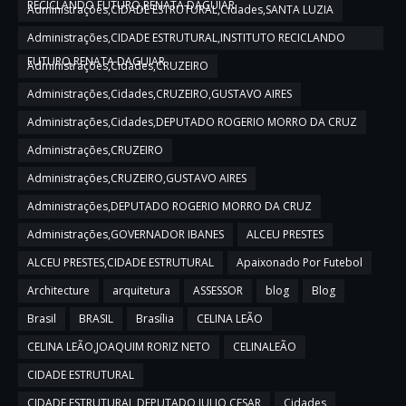
RECICLANDO FUTURO,RENATA DAGUIAR
Administrações,CIDADE ESTRUTURAL,Cidades,SANTA LUZIA
Administrações,CIDADE ESTRUTURAL,INSTITUTO RECICLANDO
FUTURO,RENATA DAGUIAR
Administrações,Cidades,CRUZEIRO
Administrações,Cidades,CRUZEIRO,GUSTAVO AIRES
Administrações,Cidades,DEPUTADO ROGERIO MORRO DA CRUZ
Administrações,CRUZEIRO
Administrações,CRUZEIRO,GUSTAVO AIRES
Administrações,DEPUTADO ROGERIO MORRO DA CRUZ
Administrações,GOVERNADOR IBANES
ALCEU PRESTES
ALCEU PRESTES,CIDADE ESTRUTURAL
Apaixonado Por Futebol
Architecture
arquitetura
ASSESSOR
blog
Blog
Brasil
BRASIL
Brasília
CELINA LEÃO
CELINA LEÃO,JOAQUIM RORIZ NETO
CELINALEÃO
CIDADE ESTRUTURAL
CIDADE ESTRUTURAL,DEPUTADO JULIO CESAR
Cidades