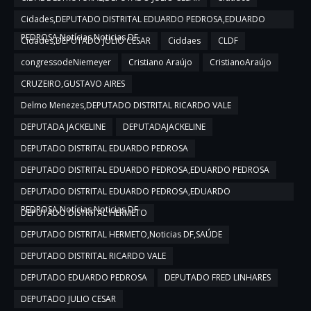
Cidades,DEPUTADO DISTRITAL EDUARDO PEDROSA,EDUARDO
PEDROSA,Notícias,Noticias DF
Cidades,DEPUTADO JULIO CESAR
Ciddaes
CLDF
congressodeNiemeyer
Cristiano Araújo
CristianoAraújo
CRUZEIRO,GUSTAVO AIRES
Delmo Menezes,DEPUTADO DISTRITAL RICARDO VALE
DEPUTADA JACKELINE
DEPUTADAJACKELINE
DEPUTADO DISTRITAL EDUARDO PEDROSA
DEPUTADO DISTRITAL EDUARDO PEDROSA,EDUARDO PEDROSA
DEPUTADO DISTRITAL EDUARDO PEDROSA,EDUARDO
PEDROSA,Notícias,Noticias DF
DEPUTADO DISTRITAL HERMETO
DEPUTADO DISTRITAL HERMETO,Noticias DF,SAÚDE
DEPUTADO DISTRITAL RICARDO VALE
DEPUTADO EDUARDO PEDROSA
DEPUTADO FRED LINHARES
DEPUTADO JULIO CESAR